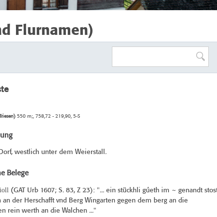
nd Flurnamen)
ste
Triesen)
550 m;, 758,72 - 219,90, 5-S
bung
orf, westlich unter dem Weierstall.
he Belege
ioll
(
GAT Urb 1607
; S. 83, Z 23): "... ein stückhli gúeth im ~ genandt stos
th an der Herschafft vnd Berg Wingarten gegen dem berg an die
 rein werth an die Walchen ..."