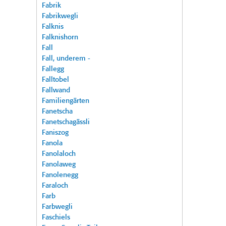
Fabrik
Fabrikwegli
Falknis
Falknishorn
Fall
Fall, underem -
Fallegg
Falltobel
Fallwand
Familiengärten
Fanetscha
Fanetschagässli
Faniszog
Fanola
Fanolaloch
Fanolaweg
Fanolenegg
Faraloch
Farb
Farbwegli
Faschiels