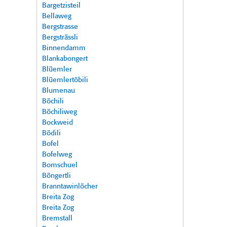
Bargetzisteil
Bellaweg
Bergstrasse
Bergsträssli
Binnendamm
Blankabongert
Blüemler
Blüemlertöbili
Blumenau
Böchili
Böchiliweg
Bockweid
Bödili
Bofel
Bofelweg
Bomschuel
Böngertli
Branntawinlöcher
Breita Zog
Breita Zog
Bremstall