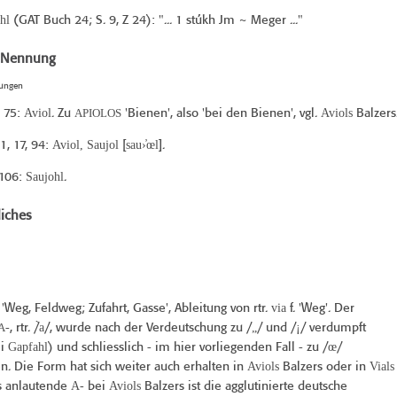
ahl
(
GAT Buch 24
; S. 9, Z 24): "... 1 stúkh Jm ~ Meger ..."
e Nennung
tungen
Aviol
APIOLOS
Aviols
, 75:
. Zu
'Bienen', also 'bei den Bienen', vgl.
Balzers
Aviol, Saujol
sau›̓œl
11
, 17, 94:
[
].
Saujohl
 106:
.
iches
via
'Weg, Feldweg; Zufahrt, Gasse', Ableitung von rtr.
f. 'Weg'. Der
A
̀a
„
¡
-, rtr. /
/, wurde nach der Verdeutschung zu /
/ und /
/ verdumpft
Gapfahl
œ
ei
) und schliesslich - im hier vorliegenden Fall - zu /
/
Aviols
Vials
n. Die Form hat sich weiter auch erhalten in
Balzers oder in
A-
Aviols
as anlautende
bei
Balzers ist die agglutinierte deutsche