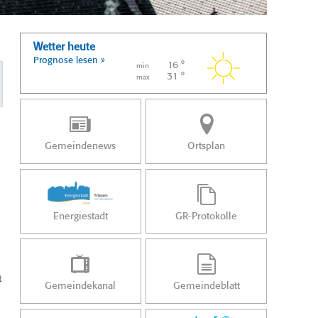
Wetter heute
Prognose lesen »
16 °
min
31 °
max
Gemeindenews
Ortsplan
Energiestadt
GR-Protokolle
t
Gemeindekanal
Gemeindeblatt