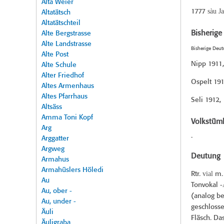
Alta Weier
sàu J
1777
Altatätsch
Altatätschteil
Bisherig
Alte Bergstrasse
Alte Landstrasse
Bisherige Deu
Alte Post
Nipp 1911
Alte Schule
Alter Friedhof
Ospelt 19
Altes Armenhaus
Altes Pfarrhaus
Seli 1912
,
Altsäss
Amma Toni Kopf
Volkstüml
Arg
-
Arggatter
Argweg
Deutung
Armahus
Armahüslers Höledi
vial
Rtr.
m. 
Au
Tonvokal -
Au, ober -
(analog b
Au, under -
geschlosse
Äuli
Fläsch. D
Äuligraba