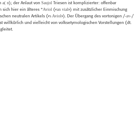
a( n
Saujol
on
); der Anlaut von
Triesen ist komplizierter: offenbar
*Aviol
an vial
sich hier ein älteres
(«
») mit zusätzlicher Einmischung
s Aviol
-av-
schen neutralen Artikels («
»). Der Übergang des vortonigen /
/
ist willkürlich und vielleicht von volksetymologischen Vorstellungen (dt.
gleitet.