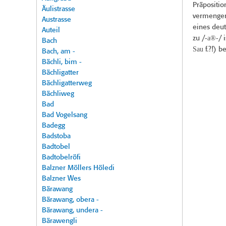
Präpositi
Äulistrasse
vermengen 
Austrasse
eines deut
Auteil
-a®-
zu /
/ 
Bach
Sau
f.?!) be
Bach, am -
Bächli, bim -
Bächligatter
Bächligatterweg
Bächliweg
Bad
Bad Vogelsang
Badegg
Badstoba
Badtobel
Badtobelröfi
Balzner Möllers Höledi
Balzner Wes
Bärawang
Bärawang, obera -
Bärawang, undera -
Bärawengli