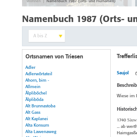
|
Wohnen
Namenbuch 1987 (Orts- und Flurnamen)
Namenbuch 1987 (Orts- u
Trefferli
Ortsnamen von Triesen
Adler
Saujol
Adlerwörtateil
(
Ahorn, bim -
Beschrei
Allmein
Älpliböchel
Wiese im D
Älpliböda
Alt Brunnastoba
Historisc
Alt Gass
Alt Kaplanei
Sàuw
1740
Alta Konsum
... ab wer
Alta Lawenaweg
Haimgasßen