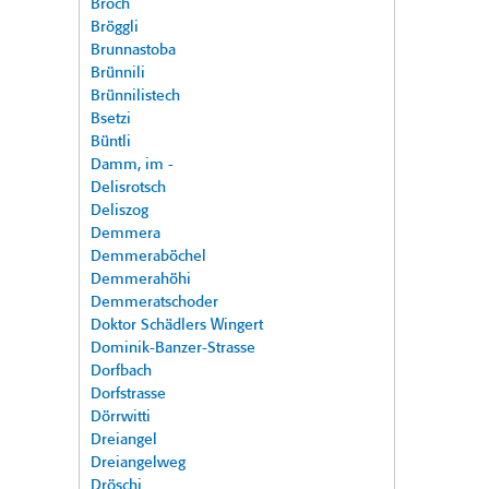
Broch
Bröggli
Brunnastoba
Brünnili
Brünnilistech
Bsetzi
Büntli
Damm, im -
Delisrotsch
Deliszog
Demmera
Demmeraböchel
Demmerahöhi
Demmeratschoder
Doktor Schädlers Wingert
Dominik-Banzer-Strasse
Dorfbach
Dorfstrasse
Dörrwitti
Dreiangel
Dreiangelweg
Dröschi