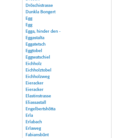
Dröschistrasse
Dunkla Bongert
Egg
Egg
Egga, hinder den -
Eggastalta
Eggatetsch
Eggtobel
Eggwatschiel
Eichholz
Eichholztobel
Eichholzweg
Eieracker
Eieracker
Elastinstrasse
Eliassastall
Engelbertshötta
Erla
Erlabach
Erlaweg
Fabiansbünt