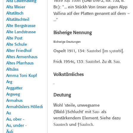
Sa̜u Tobel
1659
(
GAB 016-2
; fol. 73a, 8.
Alta Lawenaweg
ǔ
Alta Weier
Br.): "... ein Stúckh Von
nser aigen Alpp
Altatätsch
ǔ
ǔ
Vallina a
f der Platten genannt a
f dem ~
Altatätschteil
..."
Alte Bergstrasse
Alte Landstrasse
Bisherige Nennung
Alte Post
Bisherige Deutungen
Alte Schule
Alter Friedhof
Sautobel
im s¡utœbl
Ospelt 1911
, 134:
[
].
Altes Armenhaus
Sautobel
Sau
Frick 1954c
, 133:
. Zu dt.
.
Altes Pfarrhaus
Altsäss
Volkstümliches
Amma Toni Kopf
Arg
-
Arggatter
Argweg
Deutung
Armahus
Wohl 'steile, unwegsame
Armahüslers Höledi
Sau-
(Wald-)Schlucht' mit
als
Au
verstärkendem Element. Siehe dazu
Au, ober -
Saustech
Sauloch
und †
.
Au, under -
Äuli