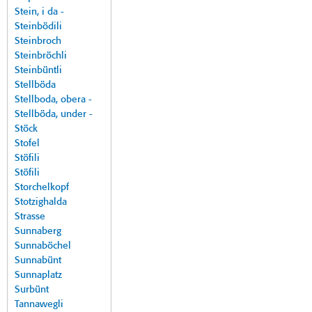
Stein, i da -
Steinbödili
Steinbroch
Steinbröchli
Steinbüntli
Stellböda
Stellboda, obera -
Stellböda, under -
Stöck
Stofel
Stöfili
Stöfili
Storchelkopf
Stotzighalda
Strasse
Sunnaberg
Sunnaböchel
Sunnabünt
Sunnaplatz
Surbünt
Tannawegli