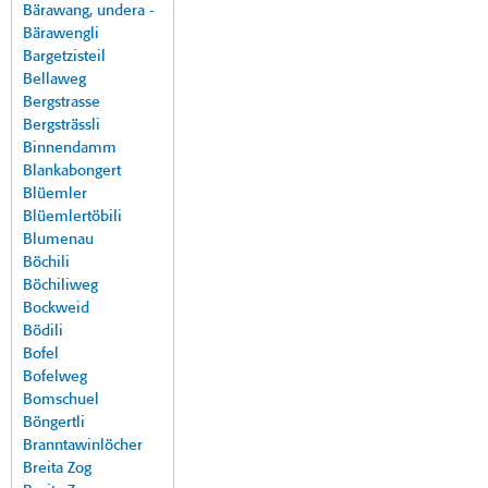
Bärawang, undera -
Bärawengli
Bargetzisteil
Bellaweg
Bergstrasse
Bergsträssli
Binnendamm
Blankabongert
Blüemler
Blüemlertöbili
Blumenau
Böchili
Böchiliweg
Bockweid
Bödili
Bofel
Bofelweg
Bomschuel
Böngertli
Branntawinlöcher
Breita Zog