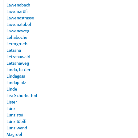
Lawenabach
Lawenaröfi
Lawenastrasse
Lawenatobel
Lawenaweg
Lehaböchel
Leimgrueb
Letzana
Letzanawald
Letzanaweg
Linda, bi der -
Lindagass
Lindaplatz
Linde
Lisi Schortis Teil
Lister
Lunzi
Lunzisteil
Lunzitöbili
Lunziwand
Magrüel