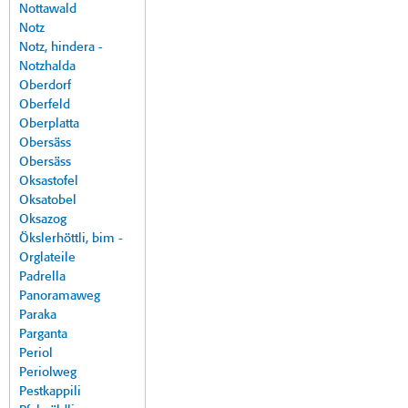
Nottawald
Notz
Notz, hindera -
Notzhalda
Oberdorf
Oberfeld
Oberplatta
Obersäss
Obersäss
Oksastofel
Oksatobel
Oksazog
Ökslerhöttli, bim -
Orglateile
Padrella
Panoramaweg
Paraka
Parganta
Periol
Periolweg
Pestkappili