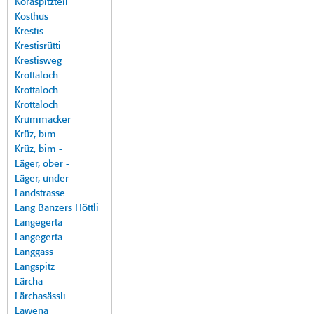
Koraspitzteil
Kosthus
Krestis
Krestisrütti
Krestisweg
Krottaloch
Krottaloch
Krottaloch
Krummacker
Krüz, bim -
Krüz, bim -
Läger, ober -
Läger, under -
Landstrasse
Lang Banzers Höttli
Langegerta
Langegerta
Langgass
Langspitz
Lärcha
Lärchasässli
Lawena