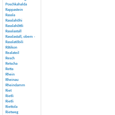
Poschkahalda
Rappastein
Rassla
Rasslahöhi
Rasslahöttli
Rasslastall
Rasslastall, obem -
Rasslatöbili
Rätikon
Realateil
Resch
Retscha
Retta
Rhein
Rheinau
Rheindamm
Riet
Rietli
Rietli
Riettola
Rietweg