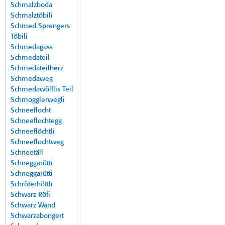
Schmalzboda
Schmalztöbili
Schmed Sprengers
Töbili
Schmedagass
Schmedateil
Schmedateilherz
Schmedaweg
Schmedawölflis Teil
Schmogglerwegli
Schneeflocht
Schneeflochtegg
Schneeflöchtli
Schneeflochtweg
Schneetäli
Schneggarütti
Schneggarütti
Schröterhöttli
Schwarz Röfi
Schwarz Wand
Schwarzabongert