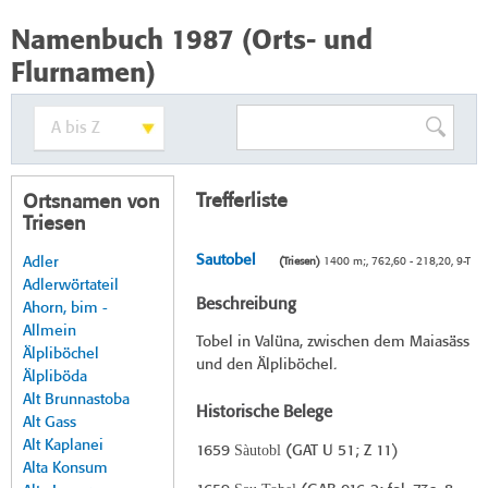
Namenbuch 1987 (Orts- und
Flurnamen)
Trefferliste
Ortsnamen von
Triesen
Sautobel
Adler
(Triesen)
1400 m;, 762,60 - 218,20, 9-T
Adlerwörtateil
Beschreibung
Ahorn, bim -
Allmein
Tobel in Valüna, zwischen dem Maiasäss
Älpliböchel
und den Älpliböchel.
Älpliböda
Alt Brunnastoba
Historische Belege
Alt Gass
Alt Kaplanei
Sàutobl
1659
(
GAT U 51
; Z 11)
Alta Konsum