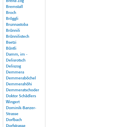
Breita Zog
Bremstall
Broch
Bröggli
Brunnastoba
Brünnili
Brünnilistech
Bsetzi
Büntli
Damm, im -
Delisrotsch
Deliszog
Demmera
Demmeraböchel
Demmerahöhi
Demmeratschoder
Doktor Schädlers
Wingert
Dominik-Banzer-
Strasse
Dorfbach
Dorfstrasse