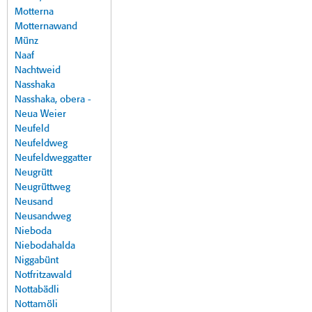
Motterna
Motternawand
Münz
Naaf
Nachtweid
Nasshaka
Nasshaka, obera -
Neua Weier
Neufeld
Neufeldweg
Neufeldweggatter
Neugrütt
Neugrüttweg
Neusand
Neusandweg
Nieboda
Niebodahalda
Niggabünt
Notfritzawald
Nottabädli
Nottamöli