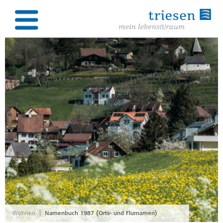
|
Wohnen
Namenbuch 1987 (Orts- und Flurnamen)