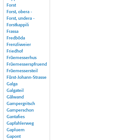
Forst
Forst, obera -
Forst, undera -
Forstkappili
Frassa
Fredböda
Frenzliweier
Friedhof
Früemesserhus
Früemesserspfruend
Früemessersteil
Fürst-Johann-Strasse
Galga
Galgateil
Gälwand
Gampergritsch
Gamperschon
Gantafies
Gapfahlerweg
Gapluem
Gapont