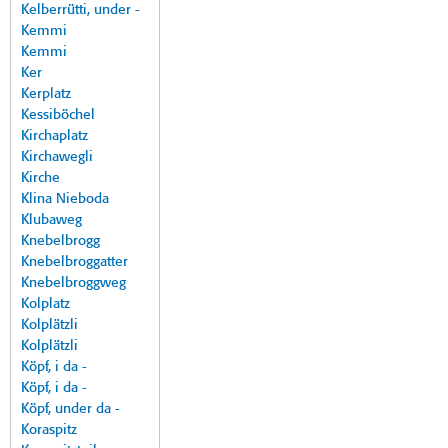
Kelberrütti, under -
Kemmi
Kemmi
Ker
Kerplatz
Kessiböchel
Kirchaplatz
Kirchawegli
Kirche
Klina Nieboda
Klubaweg
Knebelbrogg
Knebelbroggatter
Knebelbroggweg
Kolplatz
Kolplätzli
Kolplätzli
Köpf, i da -
Köpf, i da -
Köpf, under da -
Koraspitz