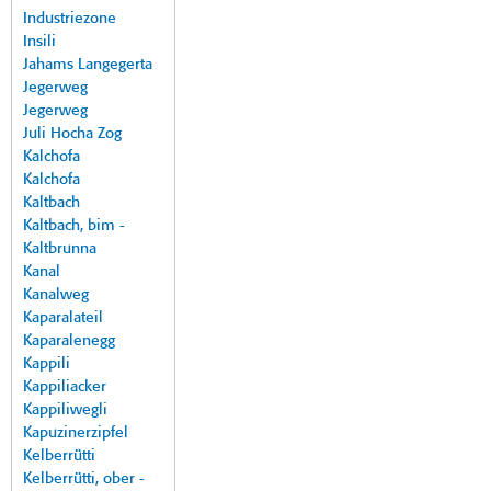
Industriezone
Insili
Jahams Langegerta
Jegerweg
Jegerweg
Juli Hocha Zog
Kalchofa
Kalchofa
Kaltbach
Kaltbach, bim -
Kaltbrunna
Kanal
Kanalweg
Kaparalateil
Kaparalenegg
Kappili
Kappiliacker
Kappiliwegli
Kapuzinerzipfel
Kelberrütti
Kelberrütti, ober -