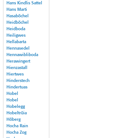
Hans Kindlis Sattel
Hans Marti
Hasaböchel
Heidböchel
Heidboda
Heiligwes
Hellabarta
Hennasedel
Hennawibliboda
Herawingert
Hienzastall
Hiertwes
Hinderstech
Hindertuas
Hobel
Hobel
Hobelegg
Hobeltrüia
Höberg
Hocha Rain
Hocha Zog