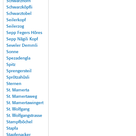
Schwarzhorn
Schwarzköpfli
Schwarztobel
Seilerkopf
Seilerzog
Sepp Fegers Höres
Sepp Nägili Kopf
Seveler Demmli
Sonne
Spezadengla
Spitz
Sprengersteil
Sprötzahüsli
Sternen
St. Mamerta
St. Mamertaweg
St. Mamertawingert
St. Wolfgang
St. Wolfgangstrasse
Stampfböchel
Stapfa
Stapfenacker