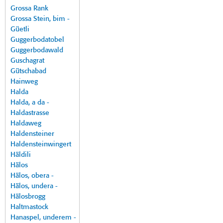
Grossa Rank
Grossa Stein, bim -
Güetli
Guggerbodatobel
Guggerbodawald
Guschagrat
Gütschabad
Hainweg
Halda
Halda, a da -
Haldastrasse
Haldaweg
Haldensteiner
Haldensteinwingert
Häldili
Hälos
Hälos, obera -
Hälos, undera -
Hälosbrogg
Haltmastock
Hanaspel, underem -