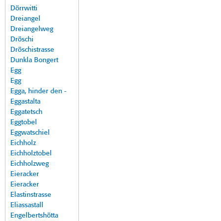
Dörrwitti
Dreiangel
Dreiangelweg
Dröschi
Dröschistrasse
Dunkla Bongert
Egg
Egg
Egga, hinder den -
Eggastalta
Eggatetsch
Eggtobel
Eggwatschiel
Eichholz
Eichholztobel
Eichholzweg
Eieracker
Eieracker
Elastinstrasse
Eliassastall
Engelbertshötta