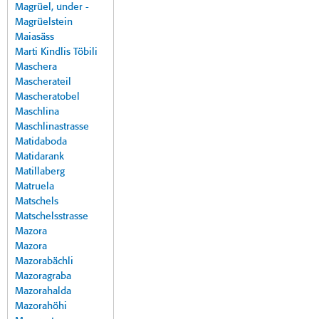
Magrüel, under -
Magrüelstein
Maiasäss
Marti Kindlis Töbili
Maschera
Mascherateil
Mascheratobel
Maschlina
Maschlinastrasse
Matidaboda
Matidarank
Matillaberg
Matruela
Matschels
Matschelsstrasse
Mazora
Mazora
Mazorabächli
Mazoragraba
Mazorahalda
Mazorahöhi