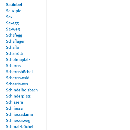
Sautobel
Sauzipfel
Sax
Saxegg
Saxweg
Schafegg
Schafläger
Schäfle
Schafrütti
Schelmaplatz
Scherris
Scherrisböchel
Scherriswald
Scherriswes
Schindelholzbach
Schinderplatz
Schissera
Schliessa
Schliessadamm
Schliessaweg
Schmalzböchel