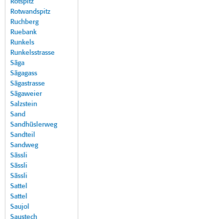
Rotspitz
Rotwandspitz
Ruchberg
Ruebank
Runkels
Runkelsstrasse
Säga
Sägagass
Sägastrasse
Sägaweier
Salzstein
Sand
Sandhüslerweg
Sandteil
Sandweg
Sässli
Sässli
Sässli
Sattel
Sattel
Saujol
Saustech