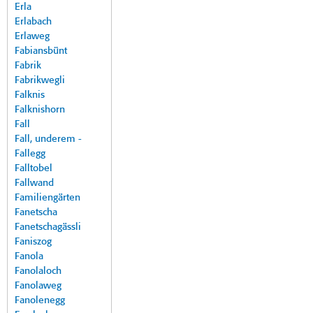
Erla
Erlabach
Erlaweg
Fabiansbünt
Fabrik
Fabrikwegli
Falknis
Falknishorn
Fall
Fall, underem -
Fallegg
Falltobel
Fallwand
Familiengärten
Fanetscha
Fanetschagässli
Faniszog
Fanola
Fanolaloch
Fanolaweg
Fanolenegg