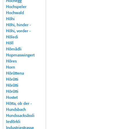
Hochegg
Hochspeler
Hochwald
Höhi
Höhi, hinder -
Höhi, vorder -
Höledi
Höll
Hömädli
Hopmaswingert
Höres
Horn
Hörüttena
Hörütti
Hörütti
Hörütti
Hostet
Hötta, ob der -
Hundsbach
Hundssacksässli
Iesförkli
Industriestrasse