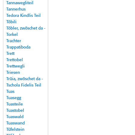
Tannawegliteil
Tannerhus
Tedora Kindlis Teil
Töbili
Töbler, zwöschet da -
Torkel
Trachter
Trappatiboda
Trett
Trettobel
Trettwegli
Triesen
Trüia, zwöschet da -
Tschola Fidelis Teil
Tuas
Tuasegg
Tuasteile
Tuastobel
Tuaswald
Tuaswand
Tüfelstein