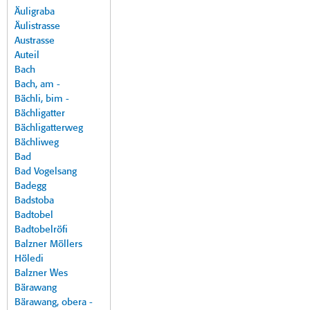
Äuligraba
Äulistrasse
Austrasse
Auteil
Bach
Bach, am -
Bächli, bim -
Bächligatter
Bächligatterweg
Bächliweg
Bad
Bad Vogelsang
Badegg
Badstoba
Badtobel
Badtobelröfi
Balzner Möllers
Höledi
Balzner Wes
Bärawang
Bärawang, obera -