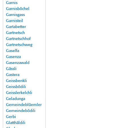
Garnis
Garnisböchel
Garnisgass
Garnisteil
Gartabetter
Gartnetsch
Gartnetschhof
Gartnetschweg
Gaselfa
Gasenza
Gasenzawald
Gässli
Gastera
Geissbenkli
Geissbödili
Geisslerkelchli
Geladunga
Gemeindeblüemler
Gemeindebödili
Gerbi
Glatthäldili