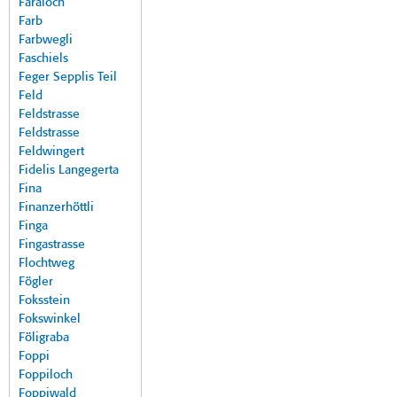
Faraloch
Farb
Farbwegli
Faschiels
Feger Sepplis Teil
Feld
Feldstrasse
Feldstrasse
Feldwingert
Fidelis Langegerta
Fina
Finanzerhöttli
Finga
Fingastrasse
Flochtweg
Fögler
Foksstein
Fokswinkel
Föligraba
Foppi
Foppiloch
Foppiwald