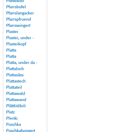
Pfalwäldli
Pfarrsbofel
Pfarrslangacker
Pfarrspfruend
Pfarrswingert
Plastei
Plastei, under -
Plasteikopf
Platta
Platta
Platta, under da -
Plattaloch
Plattasäss
Plattastech
Plattateil
Plattawald
Plattawand
Plättlitöbili
Platz
Plenki
Poschka
Poschkabongert