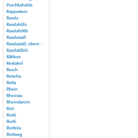
Poschkahalda
Rappastein
Rassla
Rasslahöhi
Rasslahöttli
Rasslastall
Rasslastall, obem -
Rasslatöbili
Rätikon
Realateil
Resch
Retscha
Retta
Rhein
Rheinau
Rheindamm
Riet
Rietli
Rietli
Riettola
Rietweg