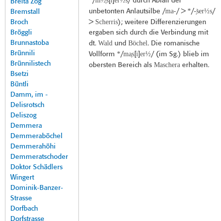
*
m½̜s
i
er½s
/
[
]
/ durch Abfall der
Breita Zog
ma-
*
-̜s̀er½s
unbetonten Anlautsilbe /
/ >
/
/
Bremstall
Scherris
Broch
>
); weitere Differenzierungen
Bröggli
ergaben sich durch die Verbindung mit
Brunnastoba
Wald
Böchel
dt.
und
. Die romanische
Brünnili
*
ma̜s
i
er½
Vollform
/
[
]
/ (im Sg.) blieb im
Brünnilistech
Maschera
obersten Bereich als
erhalten.
Bsetzi
Büntli
Damm, im -
Delisrotsch
Deliszog
Demmera
Demmeraböchel
Demmerahöhi
Demmeratschoder
Doktor Schädlers
Wingert
Dominik-Banzer-
Strasse
Dorfbach
Dorfstrasse