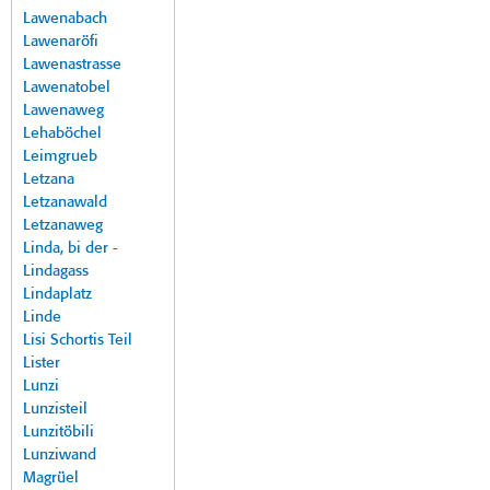
Lawenabach
Lawenaröfi
Lawenastrasse
Lawenatobel
Lawenaweg
Lehaböchel
Leimgrueb
Letzana
Letzanawald
Letzanaweg
Linda, bi der -
Lindagass
Lindaplatz
Linde
Lisi Schortis Teil
Lister
Lunzi
Lunzisteil
Lunzitöbili
Lunziwand
Magrüel