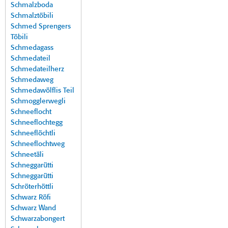
Schmalzboda
Schmalztöbili
Schmed Sprengers
Töbili
Schmedagass
Schmedateil
Schmedateilherz
Schmedaweg
Schmedawölflis Teil
Schmogglerwegli
Schneeflocht
Schneeflochtegg
Schneeflöchtli
Schneeflochtweg
Schneetäli
Schneggarütti
Schneggarütti
Schröterhöttli
Schwarz Röfi
Schwarz Wand
Schwarzabongert