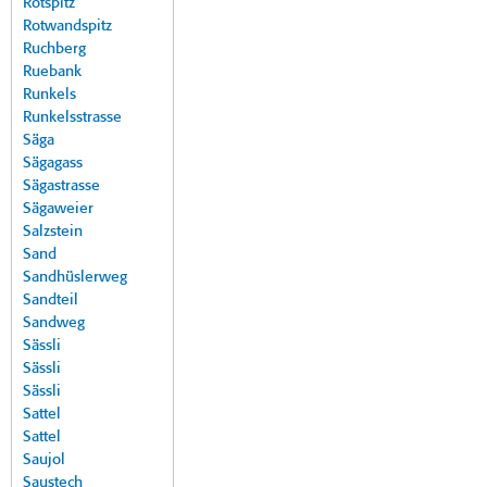
Rotspitz
Rotwandspitz
Ruchberg
Ruebank
Runkels
Runkelsstrasse
Säga
Sägagass
Sägastrasse
Sägaweier
Salzstein
Sand
Sandhüslerweg
Sandteil
Sandweg
Sässli
Sässli
Sässli
Sattel
Sattel
Saujol
Saustech