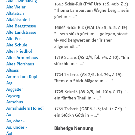
Alta Lawenaweg
Schär-Riß
1663
(
PfAT Urb 1
; S. 48b, Z 3):
Alta Weier
"Thoma Lampart am Wagnerberg ... sein
Altatätsch
gúet in ~ ..."
Altatätschteil
Alte Bergstrasse
Schär-Riß
1666*
(
PfAT Urb 5
; S. 5, Z 19):
Alte Landstrasse
"... sein stúkh gúet im ~ gelegen, stosst
Alte Post
vf- vnd bergwert an der Trisner
Alte Schule
allgmeindt ..."
Alter Friedhof
Schäris
1719
(
AS 2/4
; fol. 74r, Z 10): "Ein
Altes Armenhaus
stückhle in ~ ..."
Altes Pfarrhaus
Altsäss
Tscheres
1724
(
AS 2/5
; fol. 74v, Z 19):
Amma Toni Kopf
"Item ein Stúck Mägere in ~ ..."
Arg
Arggatter
Scheriß
1725
(
AS 2/5
; fol. 101v, Z 17): "...
Argweg
ein fünfften Theil in ~ ..."
Armahus
Armahüslers Höledi
Tscheris
1759
(
GAT 5-1-3
; fol. 1r, Z 9): "...
Au
ein Stúckh Gúth in ~ ..."
Au, ober -
Au, under -
Bisherige Nennung
Äuli