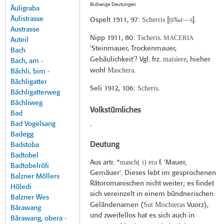
Bisherige Deutungen
Äuligraba
Äulistrasse
Scherris
t̜s̀‰r—s
Ospelt 1911
, 97:
[
].
Austrasse
Tscheris
MACERIA
Nipp 1911
, 80:
.
Auteil
'Steinmauer, Trockenmauer,
Bach
maisíere
Gebäulichkeit'? Vgl. frz.
, hieher
Bach, am -
Maschera
wohl
.
Bächli, bim -
Bächligatter
Scheris
Seli 1912
, 106:
.
Bächligatterweg
Bächliweg
Volkstümliches
Bad
Bad Vogelsang
-
Badegg
Deutung
Badstoba
Badtobel
*masch( i) era
Aus artr.
f. 'Mauer,
Badtobelröfi
Gemäuer'. Dieses lebt im gesprochenen
Balzner Möllers
Rätoromanischen nicht weiter; es findet
Höledi
sich vereinzelt in einem bündnerischen
Balzner Wes
Sut Mischieras
Geländenamen (
Vuorz),
Bärawang
und zweifellos hat es sich auch in
Bärawang, obera -