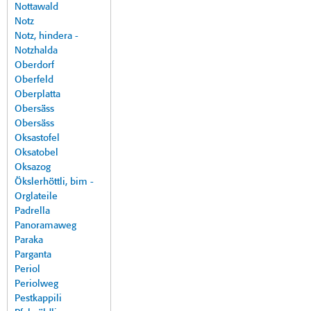
Nottawald
Notz
Notz, hindera -
Notzhalda
Oberdorf
Oberfeld
Oberplatta
Obersäss
Obersäss
Oksastofel
Oksatobel
Oksazog
Ökslerhöttli, bim -
Orglateile
Padrella
Panoramaweg
Paraka
Parganta
Periol
Periolweg
Pestkappili