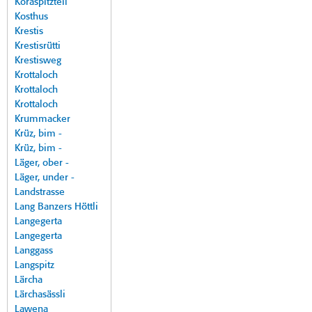
Koraspitzteil
Kosthus
Krestis
Krestisrütti
Krestisweg
Krottaloch
Krottaloch
Krottaloch
Krummacker
Krüz, bim -
Krüz, bim -
Läger, ober -
Läger, under -
Landstrasse
Lang Banzers Höttli
Langegerta
Langegerta
Langgass
Langspitz
Lärcha
Lärchasässli
Lawena