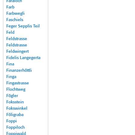
Faraloch
Farb
Farbwegli
Faschiels
Feger Sepplis Teil
Feld
Feldstrasse
Feldstrasse
Feldwingert
Fidelis Langegerta
Fina
Finanzerhöttli
Finga
Fingastrasse
Flochtweg
Fögler
Foksstein
Fokswinkel
Föligraba
Foppi
Foppiloch
Foppiwald