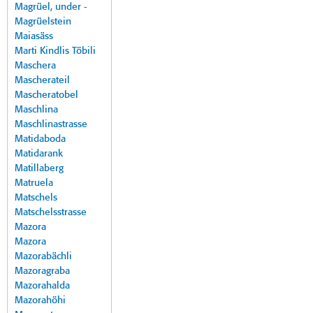
Magrüel, under -
Magrüelstein
Maiasäss
Marti Kindlis Töbili
Maschera
Mascherateil
Mascheratobel
Maschlina
Maschlinastrasse
Matidaboda
Matidarank
Matillaberg
Matruela
Matschels
Matschelsstrasse
Mazora
Mazora
Mazorabächli
Mazoragraba
Mazorahalda
Mazorahöhi