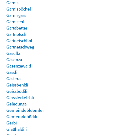
Garnis
Garnisböchel
Garnisgass
Garnisteil
Gartabetter
Gartnetsch
Gartnetschhof
Gartnetschweg
Gaselfa
Gasenza
Gasenzawald
Gässli
Gastera
Geissbenkli
Geissbödili
Geisslerkelchli
Geladunga
Gemeindeblüemler
Gemeindebödili
Gerbi
Glatthäldili