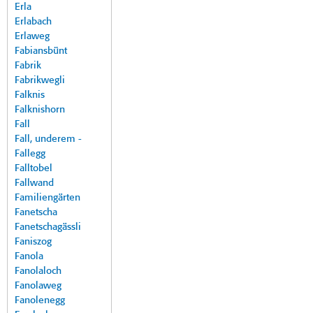
Erla
Erlabach
Erlaweg
Fabiansbünt
Fabrik
Fabrikwegli
Falknis
Falknishorn
Fall
Fall, underem -
Fallegg
Falltobel
Fallwand
Familiengärten
Fanetscha
Fanetschagässli
Faniszog
Fanola
Fanolaloch
Fanolaweg
Fanolenegg