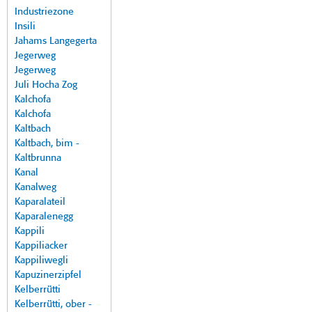
Industriezone
Insili
Jahams Langegerta
Jegerweg
Jegerweg
Juli Hocha Zog
Kalchofa
Kalchofa
Kaltbach
Kaltbach, bim -
Kaltbrunna
Kanal
Kanalweg
Kaparalateil
Kaparalenegg
Kappili
Kappiliacker
Kappiliwegli
Kapuzinerzipfel
Kelberrütti
Kelberrütti, ober -