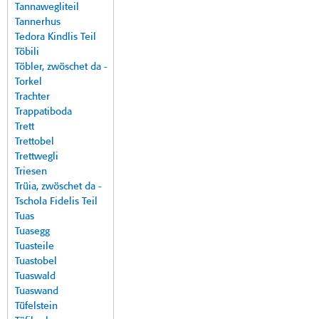
Tannawegliteil
Tannerhus
Tedora Kindlis Teil
Töbili
Töbler, zwöschet da -
Torkel
Trachter
Trappatiboda
Trett
Trettobel
Trettwegli
Triesen
Trüia, zwöschet da -
Tschola Fidelis Teil
Tuas
Tuasegg
Tuasteile
Tuastobel
Tuaswald
Tuaswand
Tüfelstein