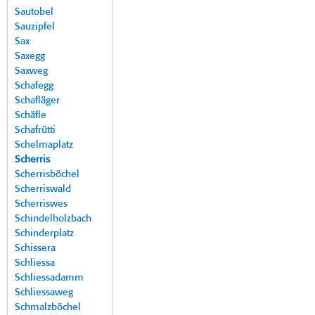
Sautobel
Sauzipfel
Sax
Saxegg
Saxweg
Schafegg
Schafläger
Schäfle
Schafrütti
Schelmaplatz
Scherris
Scherrisböchel
Scherriswald
Scherriswes
Schindelholzbach
Schinderplatz
Schissera
Schliessa
Schliessadamm
Schliessaweg
Schmalzböchel