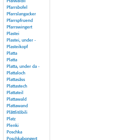
Pfalwäldli
Pfarrsbofel
Pfarrslangacker
Pfarrspfruend
Pfarrswingert
Plastei
Plastei, under -
Plasteikopf
Platta
Platta
Platta, under da -
Plattaloch
Plattasäss
Plattastech
Plattateil
Plattawald
Plattawand
Plättlitöbili
Platz
Plenki
Poschka
Poschkabongert