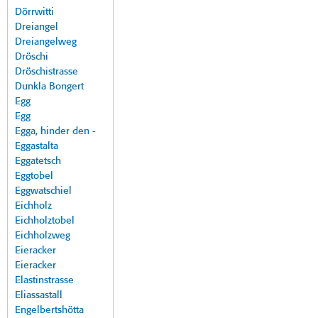
Dörrwitti
Dreiangel
Dreiangelweg
Dröschi
Dröschistrasse
Dunkla Bongert
Egg
Egg
Egga, hinder den -
Eggastalta
Eggatetsch
Eggtobel
Eggwatschiel
Eichholz
Eichholztobel
Eichholzweg
Eieracker
Eieracker
Elastinstrasse
Eliassastall
Engelbertshötta