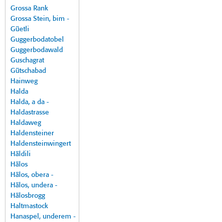
Grossa Rank
Grossa Stein, bim -
Güetli
Guggerbodatobel
Guggerbodawald
Guschagrat
Gütschabad
Hainweg
Halda
Halda, a da -
Haldastrasse
Haldaweg
Haldensteiner
Haldensteinwingert
Häldili
Hälos
Hälos, obera -
Hälos, undera -
Hälosbrogg
Haltmastock
Hanaspel, underem -