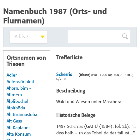
Namenbuch 1987 (Orts- und
Flurnamen)
Trefferliste
Ortsnamen von
Triesen
Scherris
Adler
(Triesen)
840 - 1200 m;, 760,0 - 218,0,
6/7-T/U
Adlerwörtateil
Ahorn, bim -
Beschreibung
Allmein
Älpliböchel
Wald und Wiesen unter Maschera.
Älpliböda
Alt Brunnastoba
Historische Belege
Alt Gass
Scherriss
1497
(
GAT U (1584
); fol. 2b): "...
Alt Kaplanei
diss halb ~ in das Tobel da der fall ist ..."
Alta Konsum