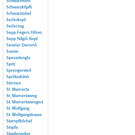
Schwarzhorn
Schwarzköpfli
Schwarztobel
Seilerkopf
Seilerzog
Sepp Fegers Höres
Sepp Nägili Kopf
Seveler Demmli
Sonne
Spezadengla
Spitz
Sprengersteil
Sprötzahüsli
Sternen
St. Mamerta
St. Mamertaweg
St. Mamertawingert
St. Wolfgang
St. Wolfgangstrasse
Stampfböchel
Stapfa
Stapfenacker