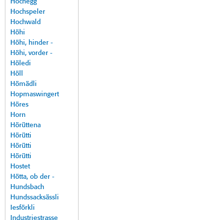
Hochegg
Hochspeler
Hochwald
Höhi
Höhi, hinder -
Höhi, vorder -
Höledi
Höll
Hömädli
Hopmaswingert
Höres
Horn
Hörüttena
Hörütti
Hörütti
Hörütti
Hostet
Hötta, ob der -
Hundsbach
Hundssacksässli
Iesförkli
Industriestrasse