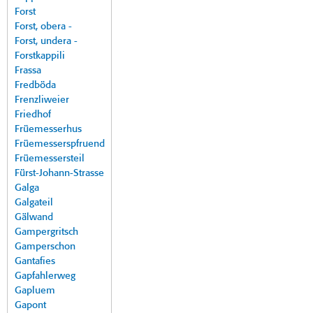
Forst
Forst, obera -
Forst, undera -
Forstkappili
Frassa
Fredböda
Frenzliweier
Friedhof
Früemesserhus
Früemesserspfruend
Früemessersteil
Fürst-Johann-Strasse
Galga
Galgateil
Gälwand
Gampergritsch
Gamperschon
Gantafies
Gapfahlerweg
Gapluem
Gapont