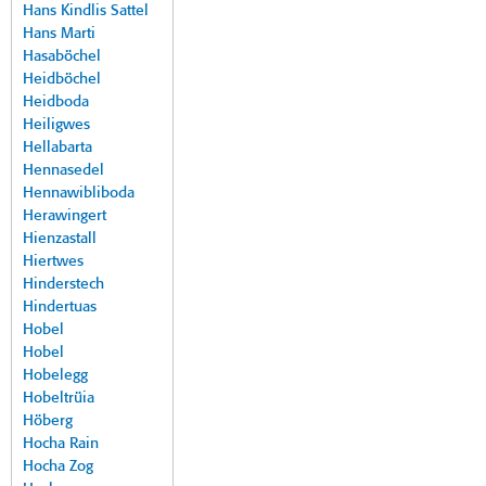
Hans Kindlis Sattel
Hans Marti
Hasaböchel
Heidböchel
Heidboda
Heiligwes
Hellabarta
Hennasedel
Hennawibliboda
Herawingert
Hienzastall
Hiertwes
Hinderstech
Hindertuas
Hobel
Hobel
Hobelegg
Hobeltrüia
Höberg
Hocha Rain
Hocha Zog