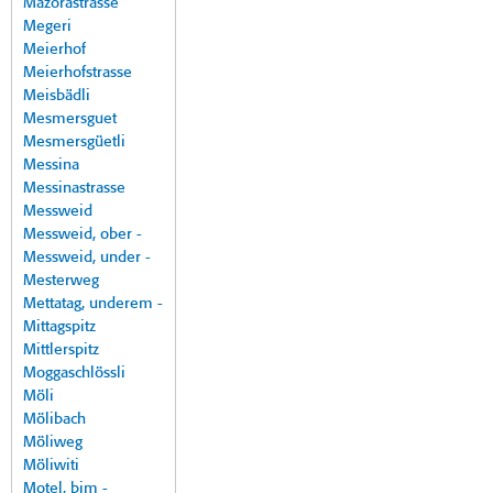
Mazorastrasse
Megeri
Meierhof
Meierhofstrasse
Meisbädli
Mesmersguet
Mesmersgüetli
Messina
Messinastrasse
Messweid
Messweid, ober -
Messweid, under -
Mesterweg
Mettatag, underem -
Mittagspitz
Mittlerspitz
Moggaschlössli
Möli
Mölibach
Möliweg
Möliwiti
Motel, bim -