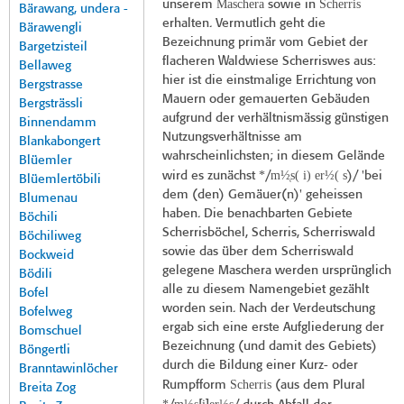
Maschera
Scherris
unserem
sowie in
Bärawang, undera -
erhalten. Vermutlich geht die
Bärawengli
Bezeichnung primär vom Gebiet der
Bargetzisteil
flacheren Waldwiese Scherriswes aus:
Bellaweg
hier ist die einstmalige Errichtung von
Bergstrasse
Mauern oder gemauerten Gebäuden
Bergsträssli
aufgrund der verhältnismässig günstigen
Binnendamm
Nutzungsverhältnisse am
Blankabongert
wahrscheinlichsten; in diesem Gelände
Blüemler
*
m½̜s( i) er½( s
wird es zunächst
/
)/ 'bei
Blüemlertöbili
dem (den) Gemäuer(n)' geheissen
Blumenau
haben. Die benachbarten Gebiete
Böchili
Scherrisböchel, Scherris, Scherriswald
Böchiliweg
sowie das über dem Scherriswald
Bockweid
gelegene Maschera werden ursprünglich
Bödili
alle zu diesem Namengebiet gezählt
Bofel
worden sein. Nach der Verdeutschung
Bofelweg
ergab sich eine erste Aufgliederung der
Bomschuel
Bezeichnung (und damit des Gebiets)
Böngertli
durch die Bildung einer Kurz- oder
Branntawinlöcher
Scherris
Rumpfform
(aus dem Plural
Breita Zog