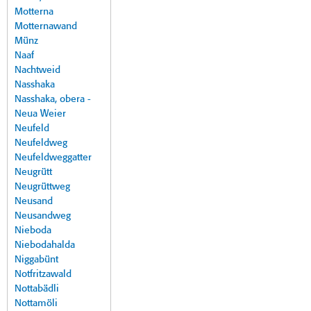
Motterna
Motternawand
Münz
Naaf
Nachtweid
Nasshaka
Nasshaka, obera -
Neua Weier
Neufeld
Neufeldweg
Neufeldweggatter
Neugrütt
Neugrüttweg
Neusand
Neusandweg
Nieboda
Niebodahalda
Niggabünt
Notfritzawald
Nottabädli
Nottamöli