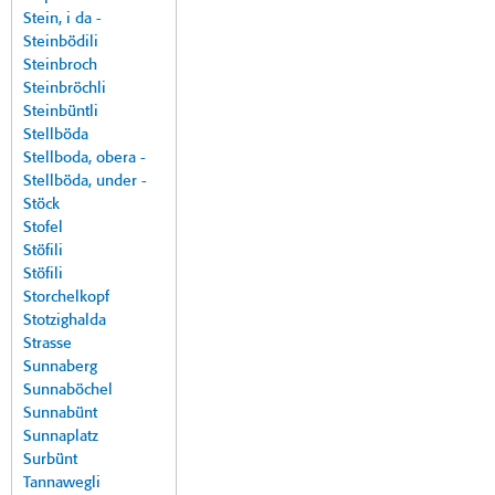
Stein, i da -
Steinbödili
Steinbroch
Steinbröchli
Steinbüntli
Stellböda
Stellboda, obera -
Stellböda, under -
Stöck
Stofel
Stöfili
Stöfili
Storchelkopf
Stotzighalda
Strasse
Sunnaberg
Sunnaböchel
Sunnabünt
Sunnaplatz
Surbünt
Tannawegli