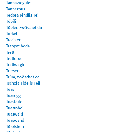
Tannawegliteil
Tannerhus
Tedora Kindlis Teil
Töbili
Töbler, zwöschet da -
Torkel
Trachter
Trappatiboda
Trett
Trettobel
Trettwegli
Triesen
Trüia, zwöschet da -
Tschola Fidelis Teil
Tuas
Tuasegg
Tuasteile
Tuastobel
Tuaswald
Tuaswand
Tüfelstein