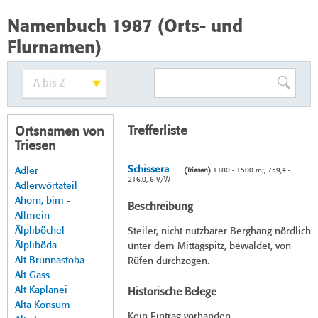
Namenbuch 1987 (Orts- und
Flurnamen)
Trefferliste
Ortsnamen von
Triesen
Schissera
Adler
(Triesen)
1180 - 1500 m;, 759,4 -
216,0, 6-V/W
Adlerwörtateil
Ahorn, bim -
Beschreibung
Allmein
Älpliböchel
Steiler, nicht nutzbarer Berghang nördlich
Älpliböda
unter dem Mittagspitz, bewaldet, von
Alt Brunnastoba
Rüfen durchzogen.
Alt Gass
Alt Kaplanei
Historische Belege
Alta Konsum
Kein Eintrag vorhanden