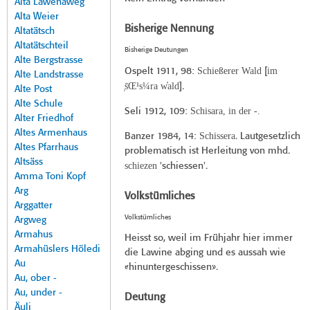
Alta Lawenaweg
Alta Weier
Bisherige Nennung
Altatätsch
Altatätschteil
Bisherige Deutungen
Alte Bergstrasse
Schießerer Wald
im
Ospelt 1911
, 98:
[
Alte Landstrasse
̜s̄Œ¹s¼ra w̓ald
].
Alte Post
Alte Schule
Schisara, in der -.
Seli 1912
, 109:
Alter Friedhof
Altes Armenhaus
Schissera
Banzer 1984
, 14:
. Lautgesetzlich
Altes Pfarrhaus
problematisch ist Herleitung von mhd.
Altsäss
schiezen
'schiessen'.
Amma Toni Kopf
Arg
Volkstümliches
Arggatter
Volkstümliches
Argweg
Armahus
Heisst so, weil im Frühjahr hier immer
Armahüslers Höledi
die Lawine abging und es aussah wie
Au
«hinuntergeschissen».
Au, ober -
Au, under -
Deutung
Äuli