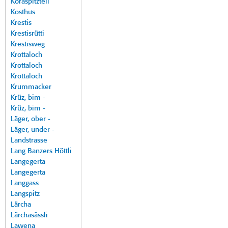
Koraspitzteil
Kosthus
Krestis
Krestisrütti
Krestisweg
Krottaloch
Krottaloch
Krottaloch
Krummacker
Krüz, bim -
Krüz, bim -
Läger, ober -
Läger, under -
Landstrasse
Lang Banzers Höttli
Langegerta
Langegerta
Langgass
Langspitz
Lärcha
Lärchasässli
Lawena