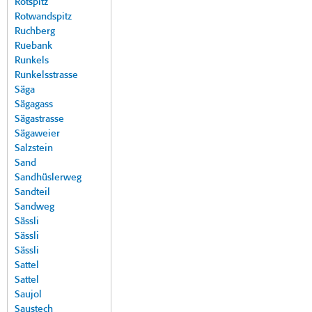
Rotspitz
Rotwandspitz
Ruchberg
Ruebank
Runkels
Runkelsstrasse
Säga
Sägagass
Sägastrasse
Sägaweier
Salzstein
Sand
Sandhüslerweg
Sandteil
Sandweg
Sässli
Sässli
Sässli
Sattel
Sattel
Saujol
Saustech