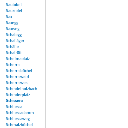
Sautobel
Sauzipfel
Sax
Saxegg
Saxweg
Schafegg
Schafläger
Schäfle
Schafrütti
Schelmaplatz
Scherris
Scherrisböchel
Scherriswald
Scherriswes
Schindelholzbach
Schinderplatz
Schissera
Schliessa
Schliessadamm
Schliessaweg
Schmalzböchel