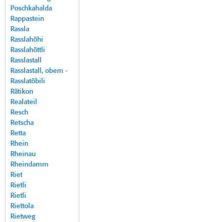
Poschkahalda
Rappastein
Rassla
Rasslahöhi
Rasslahöttli
Rasslastall
Rasslastall, obem -
Rasslatöbili
Rätikon
Realateil
Resch
Retscha
Retta
Rhein
Rheinau
Rheindamm
Riet
Rietli
Rietli
Riettola
Rietweg