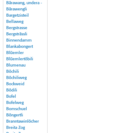
Bärawang, undera -
Bärawengli
Bargetzisteil
Bellaweg
Bergstrasse
Bergsträssli
Binnendamm
Blankabongert
Blüemler
Blüemlertöbili
Blumenau
Böchili
Böchiliweg
Bockweid
Bödili
Bofel
Bofelweg
Bomschuel
Böngertli
Branntawinlöcher
Breita Zog