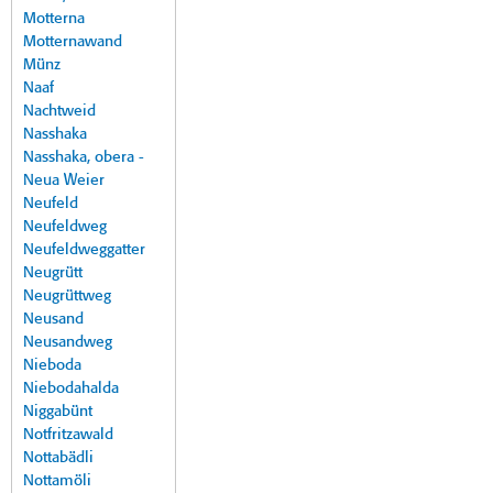
Motterna
Motternawand
Münz
Naaf
Nachtweid
Nasshaka
Nasshaka, obera -
Neua Weier
Neufeld
Neufeldweg
Neufeldweggatter
Neugrütt
Neugrüttweg
Neusand
Neusandweg
Nieboda
Niebodahalda
Niggabünt
Notfritzawald
Nottabädli
Nottamöli