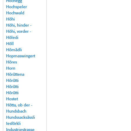
Hochegg
Hochspeler
Hochwald
Höhi
Höhi, hinder -
Höhi, vorder -
Höledi
Höll
Hömädli
Hopmaswingert
Höres
Horn
Hörüttena
Hörütti
Hörütti
Hörütti
Hostet
Hötta, ob der -
Hundsbach
Hundssacksässli
Iesförkli
Industriestrasse