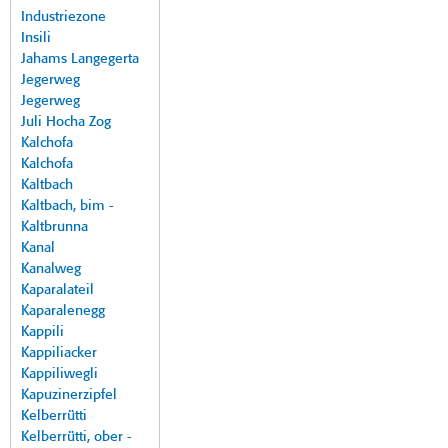
Industriezone
Insili
Jahams Langegerta
Jegerweg
Jegerweg
Juli Hocha Zog
Kalchofa
Kalchofa
Kaltbach
Kaltbach, bim -
Kaltbrunna
Kanal
Kanalweg
Kaparalateil
Kaparalenegg
Kappili
Kappiliacker
Kappiliwegli
Kapuzinerzipfel
Kelberrütti
Kelberrütti, ober -