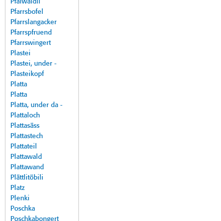
Pfalwäldli
Pfarrsbofel
Pfarrslangacker
Pfarrspfruend
Pfarrswingert
Plastei
Plastei, under -
Plasteikopf
Platta
Platta
Platta, under da -
Plattaloch
Plattasäss
Plattastech
Plattateil
Plattawald
Plattawand
Plättlitöbili
Platz
Plenki
Poschka
Poschkabongert