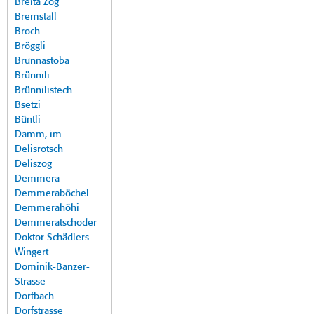
Breita Zog
Bremstall
Broch
Bröggli
Brunnastoba
Brünnili
Brünnilistech
Bsetzi
Büntli
Damm, im -
Delisrotsch
Deliszog
Demmera
Demmeraböchel
Demmerahöhi
Demmeratschoder
Doktor Schädlers
Wingert
Dominik-Banzer-
Strasse
Dorfbach
Dorfstrasse