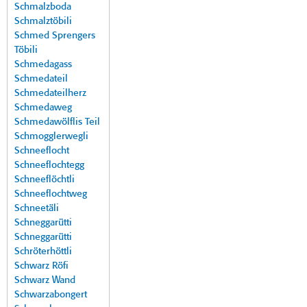
Schmalzboda
Schmalztöbili
Schmed Sprengers
Töbili
Schmedagass
Schmedateil
Schmedateilherz
Schmedaweg
Schmedawölflis Teil
Schmogglerwegli
Schneeflocht
Schneeflochtegg
Schneeflöchtli
Schneeflochtweg
Schneetäli
Schneggarütti
Schneggarütti
Schröterhöttli
Schwarz Röfi
Schwarz Wand
Schwarzabongert