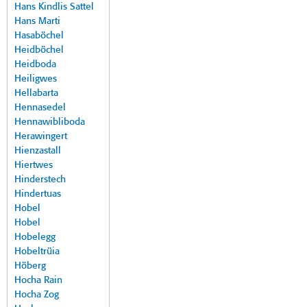
Hans Kindlis Sattel
Hans Marti
Hasaböchel
Heidböchel
Heidboda
Heiligwes
Hellabarta
Hennasedel
Hennawibliboda
Herawingert
Hienzastall
Hiertwes
Hinderstech
Hindertuas
Hobel
Hobel
Hobelegg
Hobeltrüia
Höberg
Hocha Rain
Hocha Zog