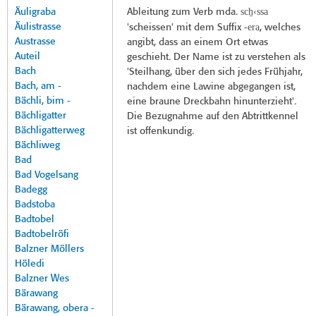
sch̠‹ssa
Äuligraba
Ableitung zum Verb mda.
Äulistrasse
era
'scheissen' mit dem Suffix -
, welches
Austrasse
angibt, dass an einem Ort etwas
Auteil
geschieht. Der Name ist zu verstehen als
Bach
'Steilhang, über den sich jedes Frühjahr,
Bach, am -
nachdem eine Lawine abgegangen ist,
Bächli, bim -
eine braune Dreckbahn hinunterzieht'.
Bächligatter
Die Bezugnahme auf den Abtrittkennel
Bächligatterweg
ist offenkundig.
Bächliweg
Bad
Bad Vogelsang
Badegg
Badstoba
Badtobel
Badtobelröfi
Balzner Möllers
Höledi
Balzner Wes
Bärawang
Bärawang, obera -