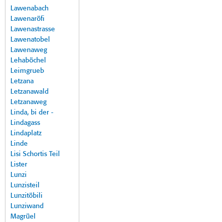
Lawenabach
Lawenaröfi
Lawenastrasse
Lawenatobel
Lawenaweg
Lehaböchel
Leimgrueb
Letzana
Letzanawald
Letzanaweg
Linda, bi der -
Lindagass
Lindaplatz
Linde
Lisi Schortis Teil
Lister
Lunzi
Lunzisteil
Lunzitöbili
Lunziwand
Magrüel