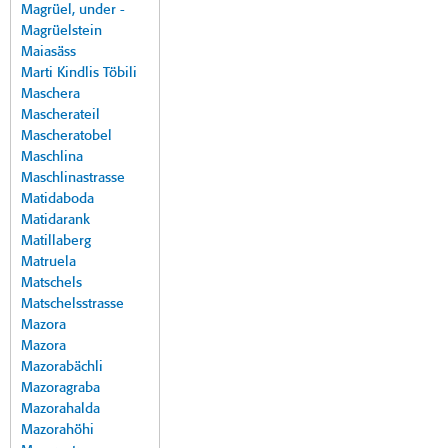
Magrüel, under -
Magrüelstein
Maiasäss
Marti Kindlis Töbili
Maschera
Mascherateil
Mascheratobel
Maschlina
Maschlinastrasse
Matidaboda
Matidarank
Matillaberg
Matruela
Matschels
Matschelsstrasse
Mazora
Mazora
Mazorabächli
Mazoragraba
Mazorahalda
Mazorahöhi