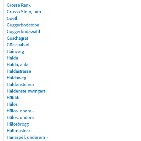
Grossa Rank
Grossa Stein, bim -
Güetli
Guggerbodatobel
Guggerbodawald
Guschagrat
Gütschabad
Hainweg
Halda
Halda, a da -
Haldastrasse
Haldaweg
Haldensteiner
Haldensteinwingert
Häldili
Hälos
Hälos, obera -
Hälos, undera -
Hälosbrogg
Haltmastock
Hanaspel, underem -