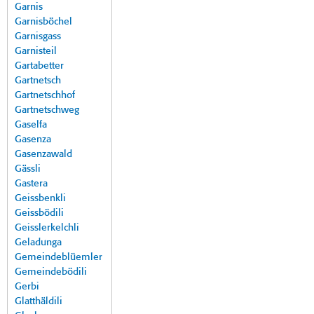
Garnis
Garnisböchel
Garnisgass
Garnisteil
Gartabetter
Gartnetsch
Gartnetschhof
Gartnetschweg
Gaselfa
Gasenza
Gasenzawald
Gässli
Gastera
Geissbenkli
Geissbödili
Geisslerkelchli
Geladunga
Gemeindeblüemler
Gemeindebödili
Gerbi
Glatthäldili