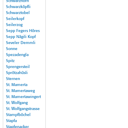
Schwarzhorn
Schwarzköpfli
Schwarztobel
Seilerkopf
Seilerzog
Sepp Fegers Höres
Sepp Nägili Kopf
Seveler Demmli
Sonne
Spezadengla
Spitz
Sprengersteil
Sprötzahüsli
Sternen
St. Mamerta
St. Mamertaweg
St. Mamertawingert
St. Wolfgang
St. Wolfgangstrasse
Stampfböchel
Stapfa
Stapfenacker