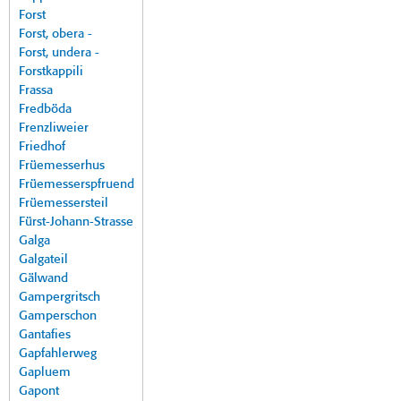
Forst
Forst, obera -
Forst, undera -
Forstkappili
Frassa
Fredböda
Frenzliweier
Friedhof
Früemesserhus
Früemesserspfruend
Früemessersteil
Fürst-Johann-Strasse
Galga
Galgateil
Gälwand
Gampergritsch
Gamperschon
Gantafies
Gapfahlerweg
Gapluem
Gapont