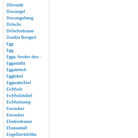
Dörrwitti
Dreiangel
Dreiangelweg
Dröschi
Dröschistrasse
Dunkla Bongert
Egg
Egg
Egga, hinder den -
Eggastalta
Eggatetsch
Eggtobel
Eggwatschiel
Eichholz
Eichholztobel
Eichholzweg
Eieracker
Eieracker
Elastinstrasse
Eliassastall
Engelbertshötta