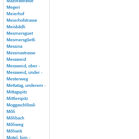
Mazorastrasse
Megeri
Meierhof
Meierhofstrasse
Meisbädli
Mesmersguet
Mesmersgüetli
Messina
Messinastrasse
Messweid
Messweid, ober -
Messweid, under -
Mesterweg
Mettatag, underem -
Mittagspitz
Mittlerspitz
Moggaschlössli
Möli
Mölibach
Möliweg
Möliwiti
Motel, bim -