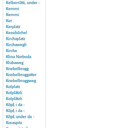
Kelberrütti, under -
Kemmi
Kemmi
Ker
Kerplatz
Kessiböchel
Kirchaplatz
Kirchawegli
Kirche
Klina Nieboda
Klubaweg
Knebelbrogg
Knebelbroggatter
Knebelbroggweg
Kolplatz
Kolplätzli
Kolplätzli
Köpf, i da -
Köpf, i da -
Köpf, under da -
Koraspitz