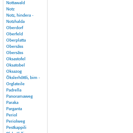
Nottawald
Notz
Notz, hindera -
Notzhalda
Oberdorf
Oberfeld
Oberplatta
Obersäss
Obersäss
Oksastofel
Oksatobel
Oksazog
Ökslerhöttli, bim -
Orglateile
Padrella
Panoramaweg
Paraka
Parganta
Periol
Periolweg
Pestkappili