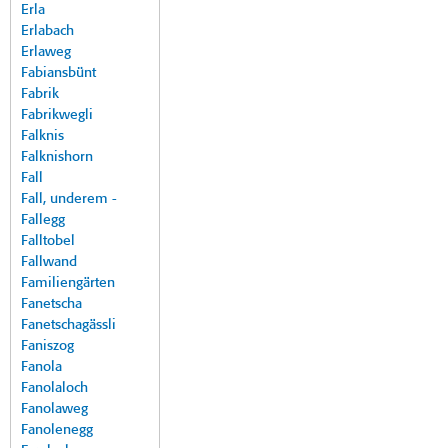
Erla
Erlabach
Erlaweg
Fabiansbünt
Fabrik
Fabrikwegli
Falknis
Falknishorn
Fall
Fall, underem -
Fallegg
Falltobel
Fallwand
Familiengärten
Fanetscha
Fanetschagässli
Faniszog
Fanola
Fanolaloch
Fanolaweg
Fanolenegg