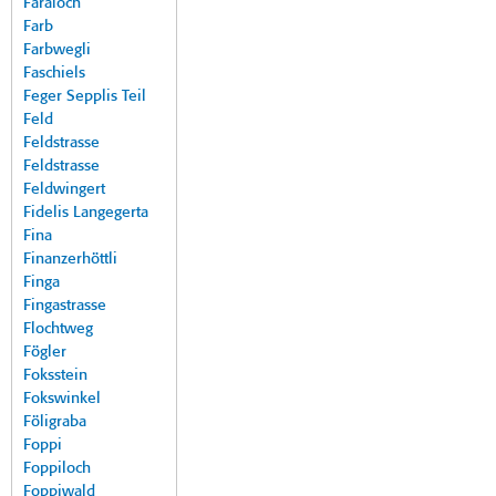
Faraloch
Farb
Farbwegli
Faschiels
Feger Sepplis Teil
Feld
Feldstrasse
Feldstrasse
Feldwingert
Fidelis Langegerta
Fina
Finanzerhöttli
Finga
Fingastrasse
Flochtweg
Fögler
Foksstein
Fokswinkel
Föligraba
Foppi
Foppiloch
Foppiwald