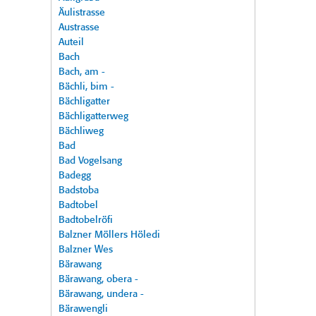
Äulistrasse
Austrasse
Auteil
Bach
Bach, am -
Bächli, bim -
Bächligatter
Bächligatterweg
Bächliweg
Bad
Bad Vogelsang
Badegg
Badstoba
Badtobel
Badtobelröfi
Balzner Möllers Höledi
Balzner Wes
Bärawang
Bärawang, obera -
Bärawang, undera -
Bärawengli