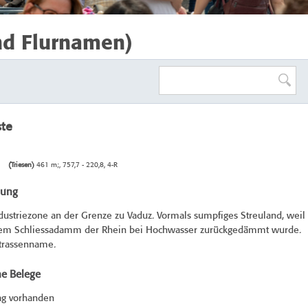
nd Flurnamen)
ste
(Triesen)
461 m;, 757,7 - 220,8, 4-R
bung
ndustriezone an der Grenze zu Vaduz. Vormals sumpfiges Streuland, weil
dem Schliessadamm der Rhein bei Hochwasser zurückgedämmt wurde.
Strassenname.
he Belege
ag vorhanden