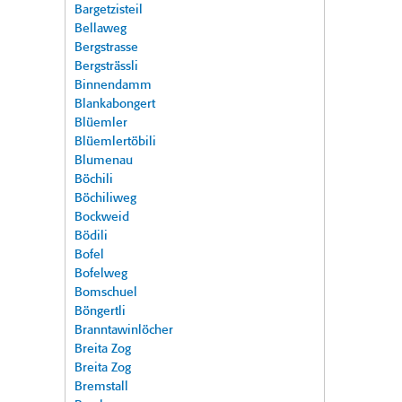
Bargetzisteil
Bellaweg
Bergstrasse
Bergsträssli
Binnendamm
Blankabongert
Blüemler
Blüemlertöbili
Blumenau
Böchili
Böchiliweg
Bockweid
Bödili
Bofel
Bofelweg
Bomschuel
Böngertli
Branntawinlöcher
Breita Zog
Breita Zog
Bremstall