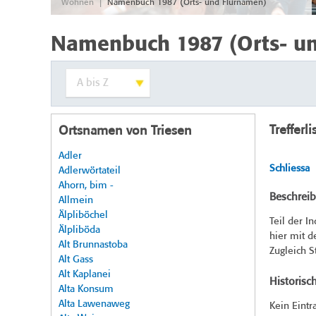
|
Wohnen
Namenbuch 1987 (Orts- und Flurnamen)
Namenbuch 1987 (Orts- u
Trefferli
Ortsnamen von Triesen
Adler
Schliessa
Adlerwörtateil
Ahorn, bim -
Beschrei
Allmein
Älpliböchel
Teil der I
Älpliböda
hier mit 
Alt Brunnastoba
Zugleich 
Alt Gass
Alt Kaplanei
Historisc
Alta Konsum
Alta Lawenaweg
Kein Eintr