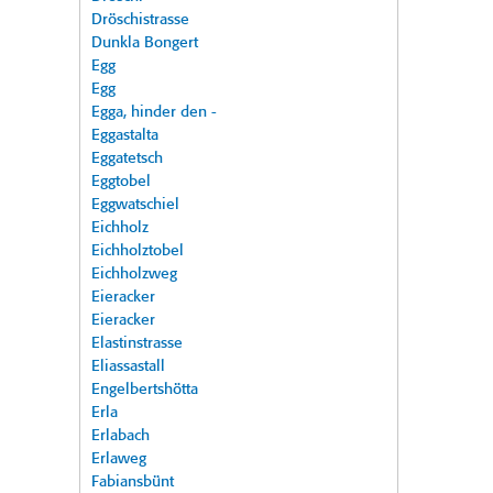
Dröschistrasse
Dunkla Bongert
Egg
Egg
Egga, hinder den -
Eggastalta
Eggatetsch
Eggtobel
Eggwatschiel
Eichholz
Eichholztobel
Eichholzweg
Eieracker
Eieracker
Elastinstrasse
Eliassastall
Engelbertshötta
Erla
Erlabach
Erlaweg
Fabiansbünt