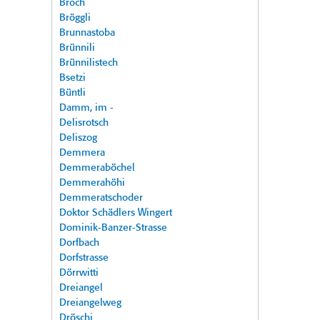
Broch
Bröggli
Brunnastoba
Brünnili
Brünnilistech
Bsetzi
Büntli
Damm, im -
Delisrotsch
Deliszog
Demmera
Demmeraböchel
Demmerahöhi
Demmeratschoder
Doktor Schädlers Wingert
Dominik-Banzer-Strasse
Dorfbach
Dorfstrasse
Dörrwitti
Dreiangel
Dreiangelweg
Dröschi