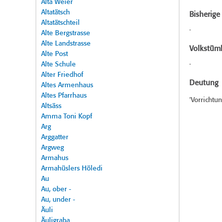
Alta Weier
Altatätsch
Bisherig
Altatätschteil
-
Alte Bergstrasse
Alte Landstrasse
Volkstüml
Alte Post
Alte Schule
-
Alter Friedhof
Deutung
Altes Armenhaus
Altes Pfarrhaus
'Vorrichtu
Altsäss
Amma Toni Kopf
Arg
Arggatter
Argweg
Armahus
Armahüslers Höledi
Au
Au, ober -
Au, under -
Äuli
Äuligraba