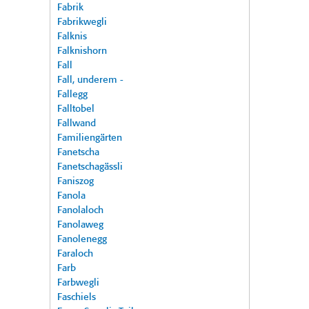
Fabrik
Fabrikwegli
Falknis
Falknishorn
Fall
Fall, underem -
Fallegg
Falltobel
Fallwand
Familiengärten
Fanetscha
Fanetschagässli
Faniszog
Fanola
Fanolaloch
Fanolaweg
Fanolenegg
Faraloch
Farb
Farbwegli
Faschiels