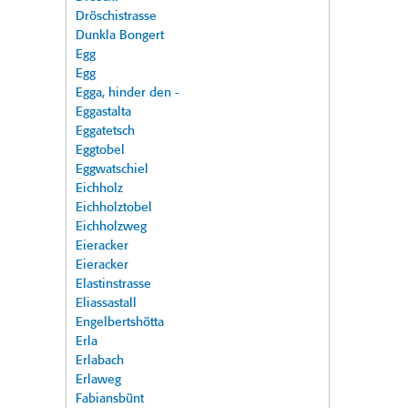
Dröschistrasse
Dunkla Bongert
Egg
Egg
Egga, hinder den -
Eggastalta
Eggatetsch
Eggtobel
Eggwatschiel
Eichholz
Eichholztobel
Eichholzweg
Eieracker
Eieracker
Elastinstrasse
Eliassastall
Engelbertshötta
Erla
Erlabach
Erlaweg
Fabiansbünt