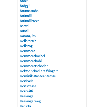
Broch
Bröggli
Brunnastoba
Brünnili
Brünnilistech
Bsetzi
Büntli
Damm, im -
Delisrotsch
Deliszog
Demmera
Demmeraböchel
Demmerahöhi
Demmeratschoder
Doktor Schädlers Wingert
Dominik-Banzer-Strasse
Dorfbach
Dorfstrasse
Dörrwitti
Dreiangel
Dreiangelweg
Dröschi