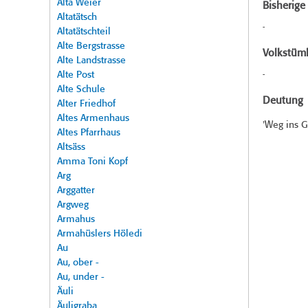
Alta Weier
Bisherig
Altatätsch
-
Altatätschteil
Alte Bergstrasse
Volkstüml
Alte Landstrasse
Alte Post
-
Alte Schule
Deutung
Alter Friedhof
Altes Armenhaus
'Weg ins 
Altes Pfarrhaus
Altsäss
Amma Toni Kopf
Arg
Arggatter
Argweg
Armahus
Armahüslers Höledi
Au
Au, ober -
Au, under -
Äuli
Äuligraba