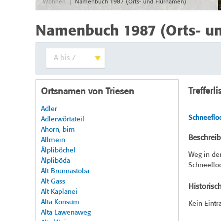
|
Wohnen
Namenbuch 1987 (Orts- und Flurnamen)
Namenbuch 1987 (Orts- u
Trefferli
Ortsnamen von Triesen
Adler
Schneeflo
Adlerwörtateil
Ahorn, bim -
Beschrei
Allmein
Älpliböchel
Weg in der
Älpliböda
Schneeflo
Alt Brunnastoba
Alt Gass
Historisc
Alt Kaplanei
Alta Konsum
Kein Eintr
Alta Lawenaweg