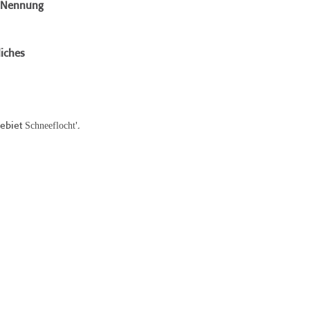
e Nennung
iches
Schneeflocht
Gebiet
'.