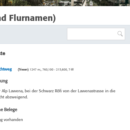
nd Flurnamen)
ste
chtweg
(Triesen)
1247 m;, 760,100 - 215,600, 7-W
bung
 Alp Lawena, bei der Schwarz Röfi von der Lawenastrasse in die
cht abzweigend.
he Belege
ag vorhanden