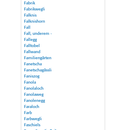
Fabrik
Fabrikwegli
Falknis
Falknishorn
Fall
Fall, underem -
Fallegg
Falltobel
Fallwand
Familiengärten
Fanetscha
Fanetschagässli
Faniszog
Fanola
Fanolaloch
Fanolaweg
Fanolenegg
Faraloch
Farb
Farbwegli
Faschiels