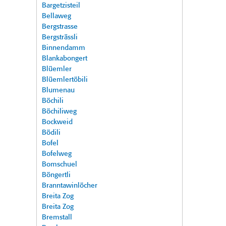
Bargetzisteil
Bellaweg
Bergstrasse
Bergsträssli
Binnendamm
Blankabongert
Blüemler
Blüemlertöbili
Blumenau
Böchili
Böchiliweg
Bockweid
Bödili
Bofel
Bofelweg
Bomschuel
Böngertli
Branntawinlöcher
Breita Zog
Breita Zog
Bremstall