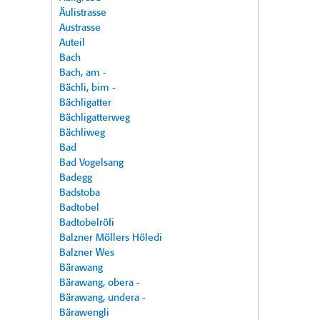
Äulistrasse
Austrasse
Auteil
Bach
Bach, am -
Bächli, bim -
Bächligatter
Bächligatterweg
Bächliweg
Bad
Bad Vogelsang
Badegg
Badstoba
Badtobel
Badtobelröfi
Balzner Möllers Höledi
Balzner Wes
Bärawang
Bärawang, obera -
Bärawang, undera -
Bärawengli