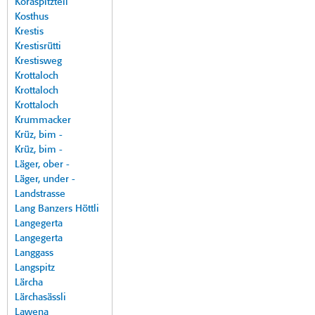
Koraspitzteil
Kosthus
Krestis
Krestisrütti
Krestisweg
Krottaloch
Krottaloch
Krottaloch
Krummacker
Krüz, bim -
Krüz, bim -
Läger, ober -
Läger, under -
Landstrasse
Lang Banzers Höttli
Langegerta
Langegerta
Langgass
Langspitz
Lärcha
Lärchasässli
Lawena