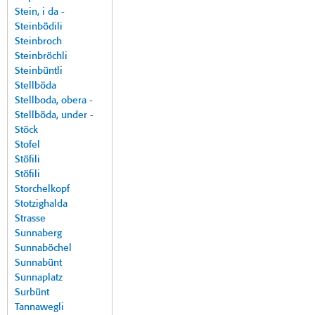
Stein, i da -
Steinbödili
Steinbroch
Steinbröchli
Steinbüntli
Stellböda
Stellboda, obera -
Stellböda, under -
Stöck
Stofel
Stöfili
Stöfili
Storchelkopf
Stotzighalda
Strasse
Sunnaberg
Sunnaböchel
Sunnabünt
Sunnaplatz
Surbünt
Tannawegli