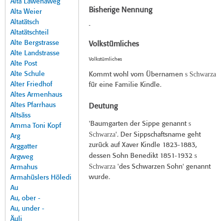
Alta Lawenaweg
Bisherige Nennung
Alta Weier
Altatätsch
-
Altatätschteil
Alte Bergstrasse
Volkstümliches
Alte Landstrasse
Volkstümliches
Alte Post
Alte Schule
s Schwarza
Kommt wohl vom Übernamen
Alter Friedhof
für eine Familie Kindle.
Altes Armenhaus
Altes Pfarrhaus
Deutung
Altsäss
s
'Baumgarten der Sippe genannt
Amma Toni Kopf
Schwarza
'. Der Sippschaftsname geht
Arg
zurück auf Xaver Kindle 1823-1883,
Arggatter
s
dessen Sohn Benedikt 1851-1932
Argweg
Schwarza
'des Schwarzen Sohn' genannt
Armahus
wurde.
Armahüslers Höledi
Au
Au, ober -
Au, under -
Äuli