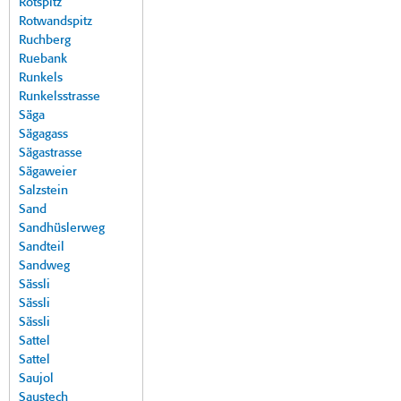
Rotspitz
Rotwandspitz
Ruchberg
Ruebank
Runkels
Runkelsstrasse
Säga
Sägagass
Sägastrasse
Sägaweier
Salzstein
Sand
Sandhüslerweg
Sandteil
Sandweg
Sässli
Sässli
Sässli
Sattel
Sattel
Saujol
Saustech