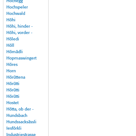
Hochegg
Hochspeler
Hochwald
Höhi
Höhi, hinder -
Höhi, vorder -
Höledi
Höll
Hömädli
Hopmaswingert
Höres
Horn
Hörüttena
Hörütti
Hörütti
Hörütti
Hostet
Hötta, ob der -
Hundsbach
Hundssacksässli
Iesförkli
Industriestrasse