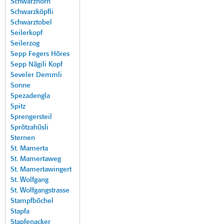
Schwarzhorn
Schwarzköpfli
Schwarztobel
Seilerkopf
Seilerzog
Sepp Fegers Höres
Sepp Nägili Kopf
Seveler Demmli
Sonne
Spezadengla
Spitz
Sprengersteil
Sprötzahüsli
Sternen
St. Mamerta
St. Mamertaweg
St. Mamertawingert
St. Wolfgang
St. Wolfgangstrasse
Stampfböchel
Stapfa
Stapfenacker