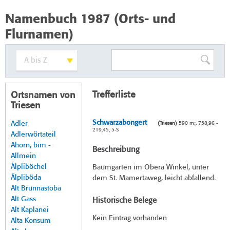
Namenbuch 1987 (Orts- und
Flurnamen)
Trefferliste
Ortsnamen von
Triesen
Schwarzabongert
Adler
(Triesen)
590 m;, 758,96 -
219,45, 5-S
Adlerwörtateil
Ahorn, bim -
Beschreibung
Allmein
Älpliböchel
Baumgarten im Obera Winkel, unter
Älpliböda
dem St. Mamertaweg, leicht abfallend.
Alt Brunnastoba
Alt Gass
Historische Belege
Alt Kaplanei
Kein Eintrag vorhanden
Alta Konsum