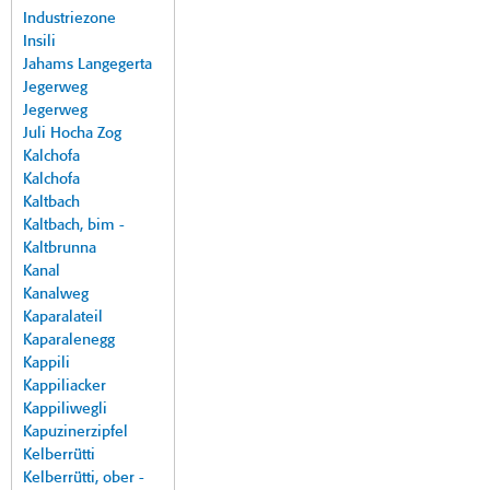
Industriezone
Insili
Jahams Langegerta
Jegerweg
Jegerweg
Juli Hocha Zog
Kalchofa
Kalchofa
Kaltbach
Kaltbach, bim -
Kaltbrunna
Kanal
Kanalweg
Kaparalateil
Kaparalenegg
Kappili
Kappiliacker
Kappiliwegli
Kapuzinerzipfel
Kelberrütti
Kelberrütti, ober -