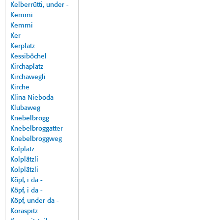
Kelberrütti, under -
Kemmi
Kemmi
Ker
Kerplatz
Kessiböchel
Kirchaplatz
Kirchawegli
Kirche
Klina Nieboda
Klubaweg
Knebelbrogg
Knebelbroggatter
Knebelbroggweg
Kolplatz
Kolplätzli
Kolplätzli
Köpf, i da -
Köpf, i da -
Köpf, under da -
Koraspitz