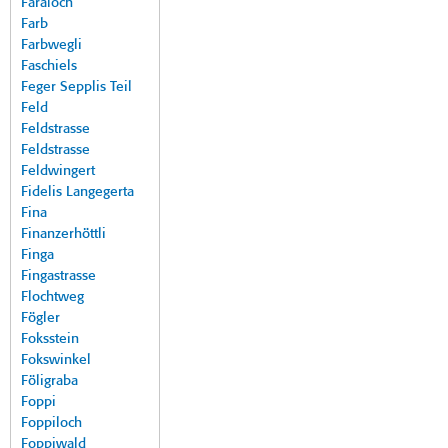
Faraloch
Farb
Farbwegli
Faschiels
Feger Sepplis Teil
Feld
Feldstrasse
Feldstrasse
Feldwingert
Fidelis Langegerta
Fina
Finanzerhöttli
Finga
Fingastrasse
Flochtweg
Fögler
Foksstein
Fokswinkel
Föligraba
Foppi
Foppiloch
Foppiwald