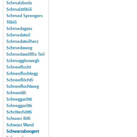
Schmalzboda
Schmalztöbili
Schmed Sprengers
Töbili
Schmedagass
Schmedateil
Schmedateilherz
Schmedaweg
Schmedawölflis Teil
Schmogglerwegli
Schneeflocht
Schneeflochtegg
Schneeflöchtli
Schneeflochtweg
Schneetäli
Schneggarütti
Schneggarütti
Schröterhöttli
Schwarz Röfi
Schwarz Wand
Schwarzabongert