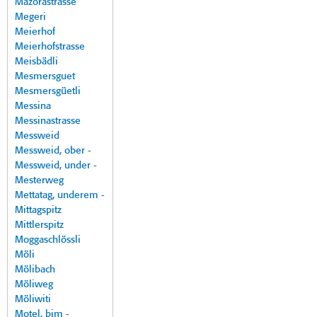
Mazorastrasse
Megeri
Meierhof
Meierhofstrasse
Meisbädli
Mesmersguet
Mesmersgüetli
Messina
Messinastrasse
Messweid
Messweid, ober -
Messweid, under -
Mesterweg
Mettatag, underem -
Mittagspitz
Mittlerspitz
Moggaschlössli
Möli
Mölibach
Möliweg
Möliwiti
Motel, bim -