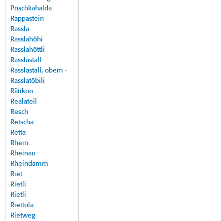
Poschkahalda
Rappastein
Rassla
Rasslahöhi
Rasslahöttli
Rasslastall
Rasslastall, obem -
Rasslatöbili
Rätikon
Realateil
Resch
Retscha
Retta
Rhein
Rheinau
Rheindamm
Riet
Rietli
Rietli
Riettola
Rietweg