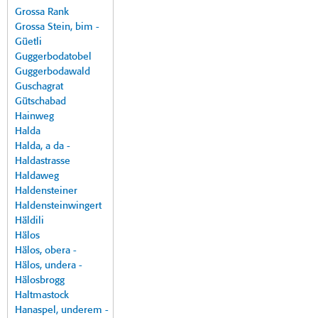
Grossa Rank
Grossa Stein, bim -
Güetli
Guggerbodatobel
Guggerbodawald
Guschagrat
Gütschabad
Hainweg
Halda
Halda, a da -
Haldastrasse
Haldaweg
Haldensteiner
Haldensteinwingert
Häldili
Hälos
Hälos, obera -
Hälos, undera -
Hälosbrogg
Haltmastock
Hanaspel, underem -