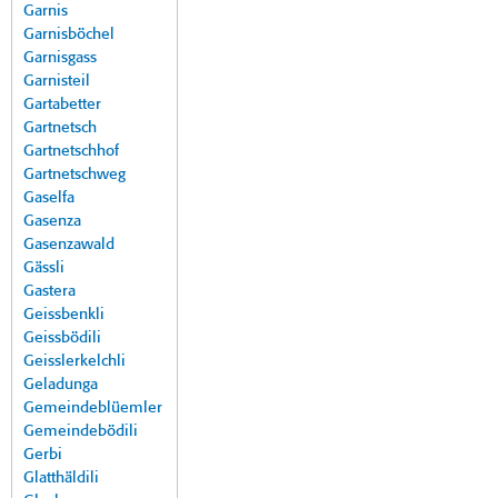
Garnis
Garnisböchel
Garnisgass
Garnisteil
Gartabetter
Gartnetsch
Gartnetschhof
Gartnetschweg
Gaselfa
Gasenza
Gasenzawald
Gässli
Gastera
Geissbenkli
Geissbödili
Geisslerkelchli
Geladunga
Gemeindeblüemler
Gemeindebödili
Gerbi
Glatthäldili