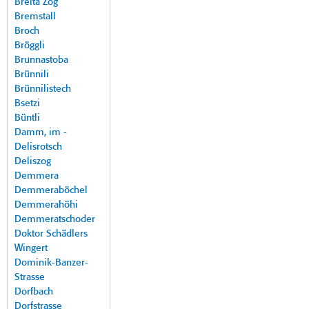
Breita Zog
Bremstall
Broch
Bröggli
Brunnastoba
Brünnili
Brünnilistech
Bsetzi
Büntli
Damm, im -
Delisrotsch
Deliszog
Demmera
Demmeraböchel
Demmerahöhi
Demmeratschoder
Doktor Schädlers
Wingert
Dominik-Banzer-
Strasse
Dorfbach
Dorfstrasse