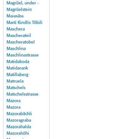
Magrüel, under -
Magrüelstein
Maiasäss
Marti Kindlis Töbili
Maschera
Mascherateil
Mascheratobel
Maschlina
Maschlinastrasse
Matidaboda
Matidarank
Matillaberg
Matruela
Matschels
Matschelsstrasse
Mazora
Mazora
Mazorabächli
Mazoragraba
Mazorahalda
Mazorahöhi