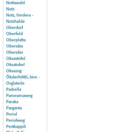
Nottawald
Notz
Notz, hindera -
Notzhalda
Oberdorf
Oberfeld
Oberplatta
Obersäss
Obersäss
Oksastofel
Oksatobel
Oksazog
Ökslerhöttli, bim -
Orglateile
Padrella
Panoramaweg
Paraka
Parganta
Periol
Periolweg
Pestkappili