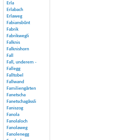
Erla
Erlabach
Erlaweg
Fabiansbünt
Fabrik
Fabrikwegli
Falknis
Falknishorn
Fall
Fall, underem -
Fallegg
Falltobel
Fallwand
Familiengärten
Fanetscha
Fanetschagässli
Faniszog
Fanola
Fanolaloch
Fanolaweg
Fanolenegg