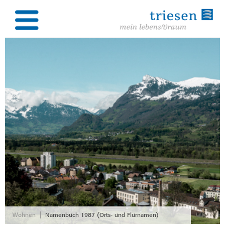
|
Wohnen
Namenbuch 1987 (Orts- und Flurnamen)