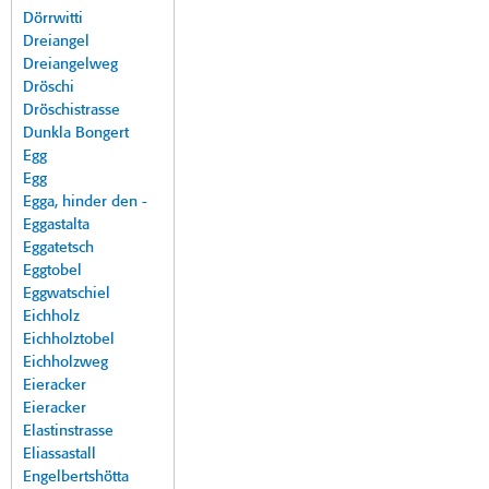
Dörrwitti
Dreiangel
Dreiangelweg
Dröschi
Dröschistrasse
Dunkla Bongert
Egg
Egg
Egga, hinder den -
Eggastalta
Eggatetsch
Eggtobel
Eggwatschiel
Eichholz
Eichholztobel
Eichholzweg
Eieracker
Eieracker
Elastinstrasse
Eliassastall
Engelbertshötta