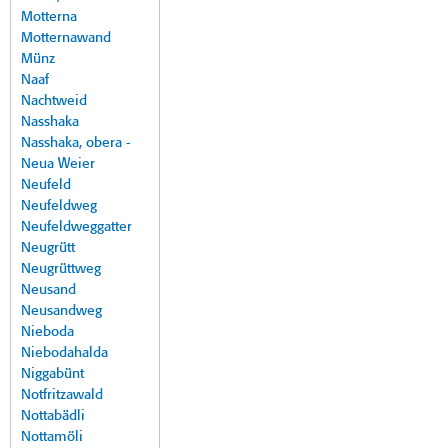
Motterna
Motternawand
Münz
Naaf
Nachtweid
Nasshaka
Nasshaka, obera -
Neua Weier
Neufeld
Neufeldweg
Neufeldweggatter
Neugrütt
Neugrüttweg
Neusand
Neusandweg
Nieboda
Niebodahalda
Niggabünt
Notfritzawald
Nottabädli
Nottamöli