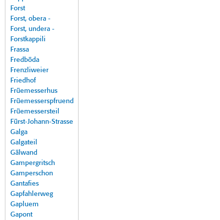
Forst
Forst, obera -
Forst, undera -
Forstkappili
Frassa
Fredböda
Frenzliweier
Friedhof
Früemesserhus
Früemesserspfruend
Früemessersteil
Fürst-Johann-Strasse
Galga
Galgateil
Gälwand
Gampergritsch
Gamperschon
Gantafies
Gapfahlerweg
Gapluem
Gapont