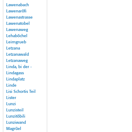
Lawenabach
Lawenaröfi
Lawenastrasse
Lawenatobel
Lawenaweg
Lehaböchel
Leimgrueb
Letzana
Letzanawald
Letzanaweg
Linda, bi der -
Lindagass
Lindaplatz
Linde
Lisi Schortis Teil
Lister
Lunzi
Lunzisteil
Lunzitöbili
Lunziwand
Magrüel