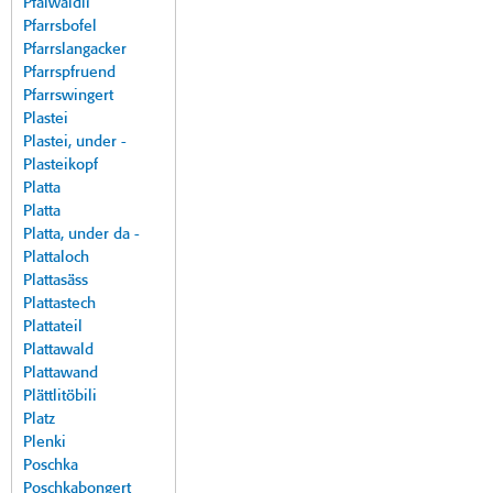
Pfalwäldli
Pfarrsbofel
Pfarrslangacker
Pfarrspfruend
Pfarrswingert
Plastei
Plastei, under -
Plasteikopf
Platta
Platta
Platta, under da -
Plattaloch
Plattasäss
Plattastech
Plattateil
Plattawald
Plattawand
Plättlitöbili
Platz
Plenki
Poschka
Poschkabongert