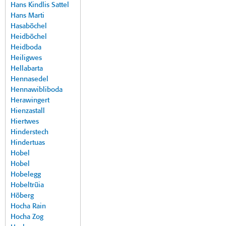
Hans Kindlis Sattel
Hans Marti
Hasaböchel
Heidböchel
Heidboda
Heiligwes
Hellabarta
Hennasedel
Hennawibliboda
Herawingert
Hienzastall
Hiertwes
Hinderstech
Hindertuas
Hobel
Hobel
Hobelegg
Hobeltrüia
Höberg
Hocha Rain
Hocha Zog