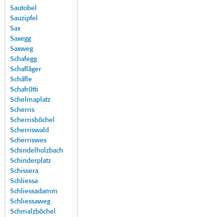
Sautobel
Sauzipfel
Sax
Saxegg
Saxweg
Schafegg
Schafläger
Schäfle
Schafrütti
Schelmaplatz
Scherris
Scherrisböchel
Scherriswald
Scherriswes
Schindelholzbach
Schinderplatz
Schissera
Schliessa
Schliessadamm
Schliessaweg
Schmalzböchel