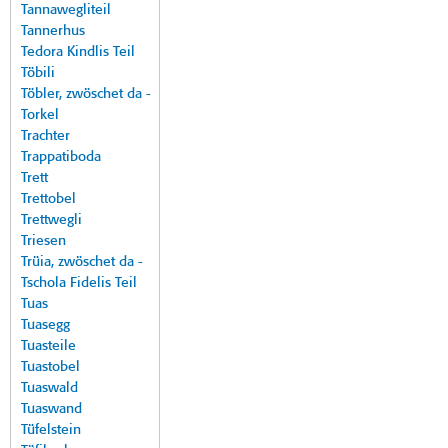
Tannawegliteil
Tannerhus
Tedora Kindlis Teil
Töbili
Töbler, zwöschet da -
Torkel
Trachter
Trappatiboda
Trett
Trettobel
Trettwegli
Triesen
Trüia, zwöschet da -
Tschola Fidelis Teil
Tuas
Tuasegg
Tuasteile
Tuastobel
Tuaswald
Tuaswand
Tüfelstein