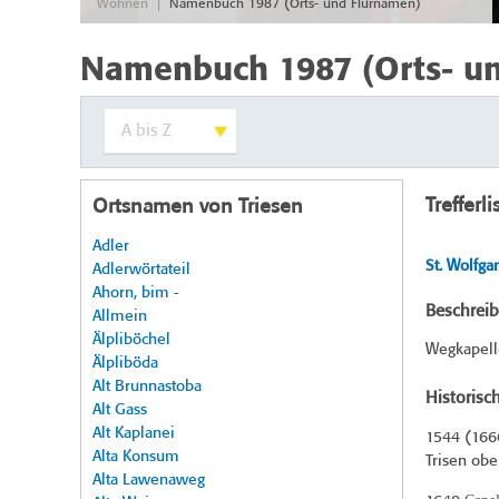
|
Wohnen
Namenbuch 1987 (Orts- und Flurnamen)
Namenbuch 1987 (Orts- u
Trefferli
Ortsnamen von Triesen
Adler
St. Wolfga
Adlerwörtateil
Ahorn, bim -
Beschrei
Allmein
Älpliböchel
Wegkapelle
Älpliböda
Alt Brunnastoba
Historisc
Alt Gass
Alt Kaplanei
1544 (
166
Alta Konsum
Trisen obe
Alta Lawenaweg