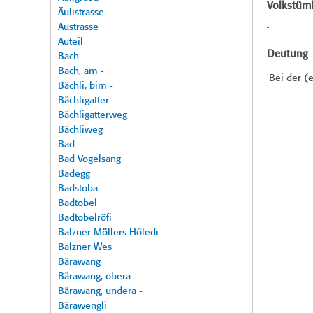
Volkstüml
Äulistrasse
Austrasse
-
Auteil
Deutung
Bach
Bach, am -
'Bei der (e
Bächli, bim -
Bächligatter
Bächligatterweg
Bächliweg
Bad
Bad Vogelsang
Badegg
Badstoba
Badtobel
Badtobelröfi
Balzner Möllers Höledi
Balzner Wes
Bärawang
Bärawang, obera -
Bärawang, undera -
Bärawengli