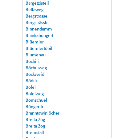
Bargetzisteil
Bellaweg
Bergstrasse
Bergsträssli
Binnendamm
Blankabongert
Blüemler
Blüemlertöbili
Blumenau
Böchili
Böchiliweg
Bockweid
Bödili
Bofel
Bofelweg
Bomschuel
Böngertli
Branntawinlöcher
Breita Zog
Breita Zog
Bremstall