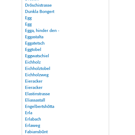
Dröschistrasse
Dunkla Bongert
Egg
Egg
Egga, hinder den -
Eggastalta
Eggatetsch
Eggtobel
Eggwatschiel
Eichholz
Eichholztobel
Eichholzweg
Eieracker
Eieracker
Elastinstrasse
Eliassastall
Engelbertshötta
Erla
Erlabach
Erlaweg
Fabiansbünt