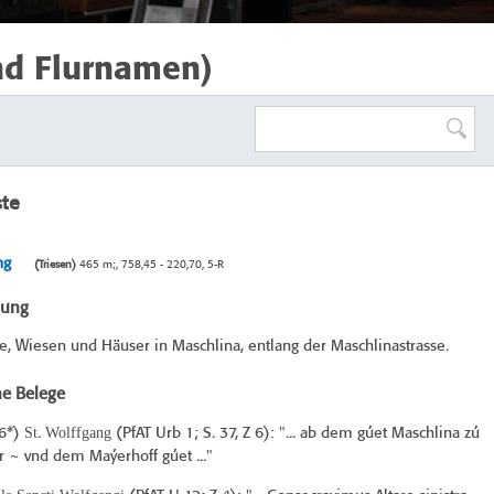
nd Flurnamen)
ste
ng
(Triesen)
465 m;, 758,45 - 220,70, 5-R
bung
, Wiesen und Häuser in Maschlina, entlang der Maschlinastrasse.
he Belege
St
Wolffgang
6*
)
.
(PfAT Urb 1; S. 37, Z 6): "... ab dem gúet Maschlina zú
r ~ vnd dem Maýerhoff gúet ..."