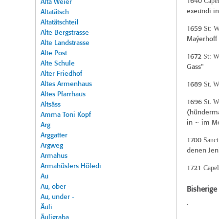
Capel
1640
Alta Weier
exeundi in
Altatätsch
Altatätschteil
St: W
1659
Alte Bergstrasse
Maýerhoff 
Alte Landstrasse
Alte Post
St: W
1672
Alte Schule
Gass"
Alter Friedhof
Altes Armenhaus
St
W
1689
.
Altes Pfarrhaus
St
W
1696
.
Altsäss
(hündermar
Amma Toni Kopf
in ~ im Me
Arg
Arggatter
Sanct
1700
Argweg
denen Jeni
Armahus
Armahüslers Höledi
Capel
1721
Au
Au, ober -
Bisherig
Au, under -
-
Äuli
Äuligraba