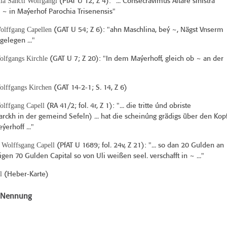
la Sancti Wolfgangi
(
PfAT U 12
; Z 4): "... Consecravimus Altare sinistra
 ~ in Maýerhof Parochia Trisenensis"
olffgang Capellen
(
GAT U 54
; Z 6): "ahn Maschlina, beý ~, Nägst Vnserm
gelegen ..."
olfgangs Kirchle
(
GAT U 7
; Z 20): "In dem Maýerhoff, gleich ob ~ an der
olffgangs Kirchen
(
GAT 14-2-1
; S. 14, Z 6)
olffgang Capell
(
RA 41/2
; fol. 4r, Z 1): "... die tritte únd obriste
ckh in der gemeind Sefeln) ... hat die scheinúng grädigs über den Kop
ýerhoff ..."
 Wolffsgang Capell
(
PfAT U 1689
; fol. 24v, Z 21): "... so dan 20 Gulden an
gen 70 Gulden Capital so von Uli weißen seel. verschafft in ~ ..."
l
(
Heber-Karte
)
e Nennung