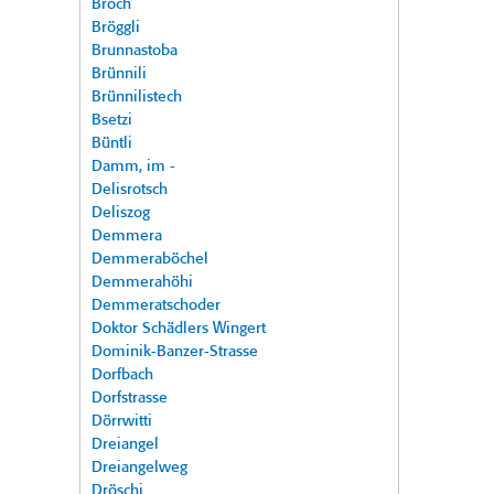
Broch
Bröggli
Brunnastoba
Brünnili
Brünnilistech
Bsetzi
Büntli
Damm, im -
Delisrotsch
Deliszog
Demmera
Demmeraböchel
Demmerahöhi
Demmeratschoder
Doktor Schädlers Wingert
Dominik-Banzer-Strasse
Dorfbach
Dorfstrasse
Dörrwitti
Dreiangel
Dreiangelweg
Dröschi