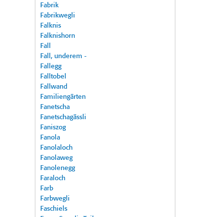
Fabrik
Fabrikwegli
Falknis
Falknishorn
Fall
Fall, underem -
Fallegg
Falltobel
Fallwand
Familiengärten
Fanetscha
Fanetschagässli
Faniszog
Fanola
Fanolaloch
Fanolaweg
Fanolenegg
Faraloch
Farb
Farbwegli
Faschiels