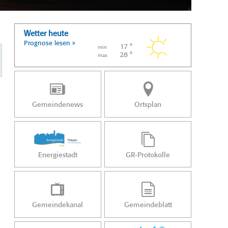
Wetter heute
Prognose lesen »
17 °
min
28 °
max
Gemeindenews
Ortsplan
Energiestadt
GR-Protokolle
Gemeindekanal
Gemeindeblatt