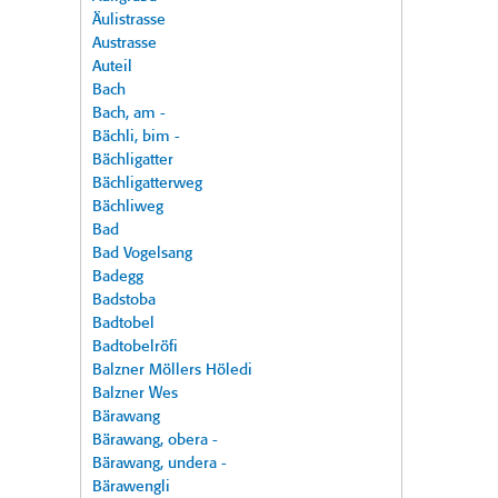
Äulistrasse
Austrasse
Auteil
Bach
Bach, am -
Bächli, bim -
Bächligatter
Bächligatterweg
Bächliweg
Bad
Bad Vogelsang
Badegg
Badstoba
Badtobel
Badtobelröfi
Balzner Möllers Höledi
Balzner Wes
Bärawang
Bärawang, obera -
Bärawang, undera -
Bärawengli