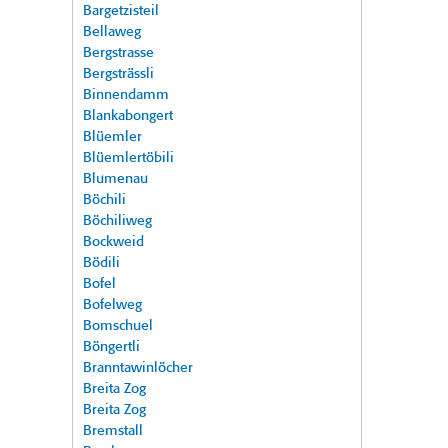
Bargetzisteil
Bellaweg
Bergstrasse
Bergsträssli
Binnendamm
Blankabongert
Blüemler
Blüemlertöbili
Blumenau
Böchili
Böchiliweg
Bockweid
Bödili
Bofel
Bofelweg
Bomschuel
Böngertli
Branntawinlöcher
Breita Zog
Breita Zog
Bremstall