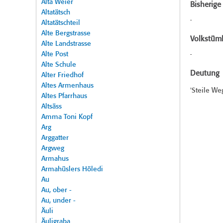
Alta Weier
Bisherig
Altatätsch
-
Altatätschteil
Alte Bergstrasse
Volkstüml
Alte Landstrasse
Alte Post
-
Alte Schule
Deutung
Alter Friedhof
Altes Armenhaus
'Steile Weg
Altes Pfarrhaus
Altsäss
Amma Toni Kopf
Arg
Arggatter
Argweg
Armahus
Armahüslers Höledi
Au
Au, ober -
Au, under -
Äuli
Äuligraba