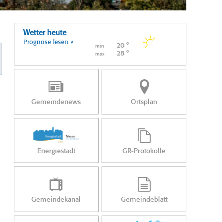
Wetter heute
Prognose lesen »
20 °
min
28 °
max
Gemeindenews
Ortsplan
Energiestadt
GR-Protokolle
Gemeindekanal
Gemeindeblatt