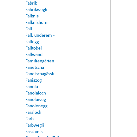
Fabrik
Fabrikwegli
Falknis
Falknishorn
Fall
Fall, underem -
Fallegg
Falltobel
Fallwand
Familiengärten
Fanetscha
Fanetschagässli
Faniszog
Fanola
Fanolaloch
Fanolaweg
Fanolenegg
Faraloch
Farb
Farbwegli
Faschiels