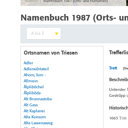
|
Wohnen
Namenbuch 1987 (Orts- und Flurnamen)
Namenbuch 1987 (Orts- u
Trefferli
Ortsnamen von Triesen
Adler
Trett
Adlerwörtateil
(Tri
Ahorn, bim -
Beschrei
Allmein
Älpliböchel
Unterster 
Älpliböda
Gestrüpp u
Alt Brunnastoba
Alt Gass
Historisc
Alt Kaplanei
Alta Konsum
Tritt
1663
Alta Lawenaweg