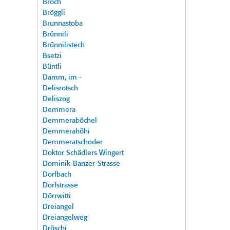
Broch
Bröggli
Brunnastoba
Brünnili
Brünnilistech
Bsetzi
Büntli
Damm, im -
Delisrotsch
Deliszog
Demmera
Demmeraböchel
Demmerahöhi
Demmeratschoder
Doktor Schädlers Wingert
Dominik-Banzer-Strasse
Dorfbach
Dorfstrasse
Dörrwitti
Dreiangel
Dreiangelweg
Dröschi