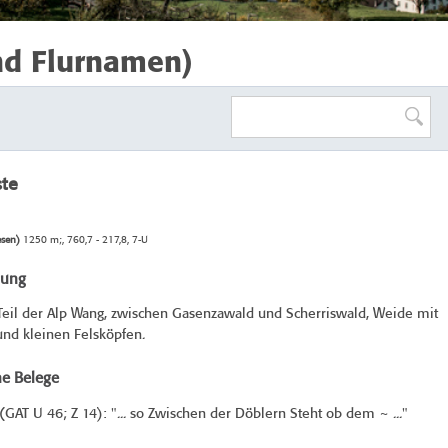
nd Flurnamen)
ste
esen)
1250 m;, 760,7 - 217,8, 7-U
bung
Teil der Alp Wang, zwischen Gasenzawald und Scherriswald, Weide mit
nd kleinen Felsköpfen.
he Belege
(
GAT U 46
; Z 14): "... so Zwischen der Döblern Steht ob dem ~ ..."