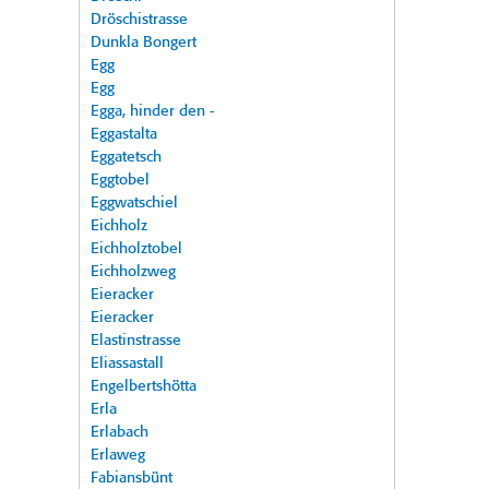
Dröschistrasse
Dunkla Bongert
Egg
Egg
Egga, hinder den -
Eggastalta
Eggatetsch
Eggtobel
Eggwatschiel
Eichholz
Eichholztobel
Eichholzweg
Eieracker
Eieracker
Elastinstrasse
Eliassastall
Engelbertshötta
Erla
Erlabach
Erlaweg
Fabiansbünt