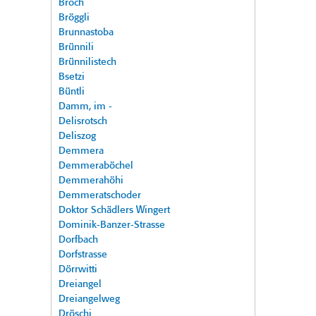
Broch
Bröggli
Brunnastoba
Brünnili
Brünnilistech
Bsetzi
Büntli
Damm, im -
Delisrotsch
Deliszog
Demmera
Demmeraböchel
Demmerahöhi
Demmeratschoder
Doktor Schädlers Wingert
Dominik-Banzer-Strasse
Dorfbach
Dorfstrasse
Dörrwitti
Dreiangel
Dreiangelweg
Dröschi