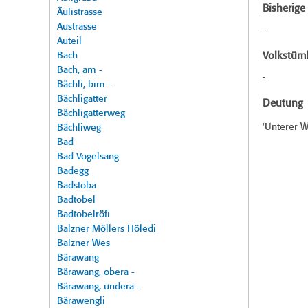
Bisherig
Äulistrasse
Austrasse
-
Auteil
Bach
Volkstüml
Bach, am -
-
Bächli, bim -
Bächligatter
Deutung
Bächligatterweg
'Unterer W
Bächliweg
Bad
Bad Vogelsang
Badegg
Badstoba
Badtobel
Badtobelröfi
Balzner Möllers Höledi
Balzner Wes
Bärawang
Bärawang, obera -
Bärawang, undera -
Bärawengli