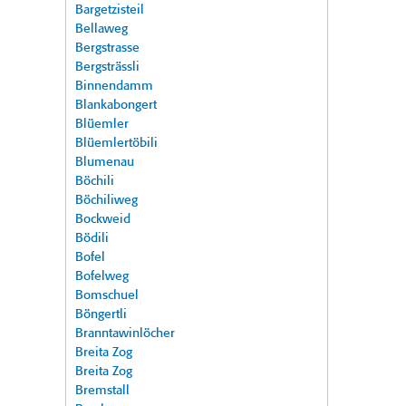
Bargetzisteil
Bellaweg
Bergstrasse
Bergsträssli
Binnendamm
Blankabongert
Blüemler
Blüemlertöbili
Blumenau
Böchili
Böchiliweg
Bockweid
Bödili
Bofel
Bofelweg
Bomschuel
Böngertli
Branntawinlöcher
Breita Zog
Breita Zog
Bremstall