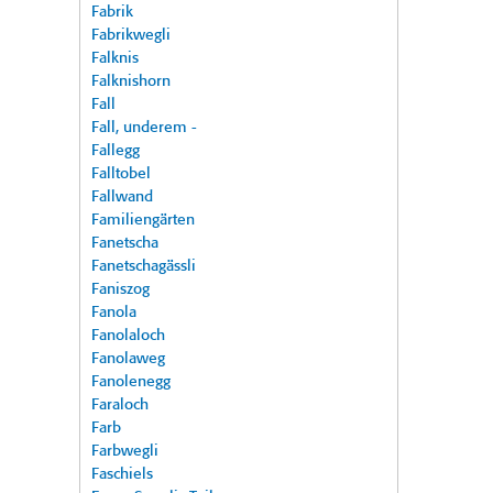
Fabrik
Fabrikwegli
Falknis
Falknishorn
Fall
Fall, underem -
Fallegg
Falltobel
Fallwand
Familiengärten
Fanetscha
Fanetschagässli
Faniszog
Fanola
Fanolaloch
Fanolaweg
Fanolenegg
Faraloch
Farb
Farbwegli
Faschiels