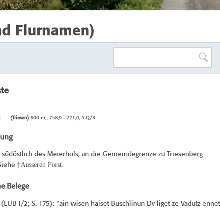
nd Flurnamen)
ste
(Triesen)
600 m;, 758,9 - 221,0, 5-Q/R
bung
 südöstlich des Meierhofs, an die Gemeindegrenze zu Triesenberg
Ausseren Forst.
Siehe †
he Belege
(
LUB I/2
; S. 175): "ain wisen haiset Buschlinun Dv liget ze Vadutz ennet