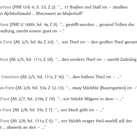
rforst
(
PfAT Urb 4
; S. 33, Z 2): "... 11 thaýlen vnd Stall im ~ stosßen
n Aýchholtzwald ... Rheinwert an Maýerhoff"
forst
(
PfAT U 1689
; fol. 4v, Z 9): "... gestifft worden ... gmaind Trißen die
heýlung, sambt einem guet im ~."
rn Forst
(
AS 2/5
; fol. 8v, Z 24): "... ein Theil im ~ den großen Theil genan
forst
(
AS 2/5
; fol. 111r, Z 18): "... den vordern Theil im ~ sambt Zaünúng
 Unterforst
(
AS 2/5
; fol. 111r, Z 16): "... den halben Theil im ~ ..."
ren Forst
(
AS 2/6
; fol. 33v, Z 12-13): "... zway Stückhle [Baumgarten] im ~
 Forst
(
AS 2/7
; fol. 219v, Z 19): "... ein Stúckh Mägere in dem ~ ..."
n Forst
(
AS 2/8
; fol. 59r, Z 7): "... ein Stuck gúth im ~ ..."
 Forst
(
AS 2/8
; fol. 131v, Z 5): "... ein Stúckh mager Heü-wachß aúf der
ßt ... abwerts an den ~ ..."