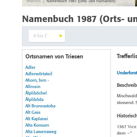
|
Wohnen
Namenbuch 1987 (Orts- und Flurnamen)
Namenbuch 1987 (Orts- u
Trefferli
Ortsnamen von Triesen
Adler
Underforst
Adlerwörtateil
Ahorn, bim -
Beschrei
Allmein
Älpliböchel
Mischwald
Älpliböda
stossend. 
Alt Brunnastoba
Alt Gass
Historisc
Alt Kaplanei
Alta Konsum
Vorst
1367
Alta Lawenaweg
dem ~"