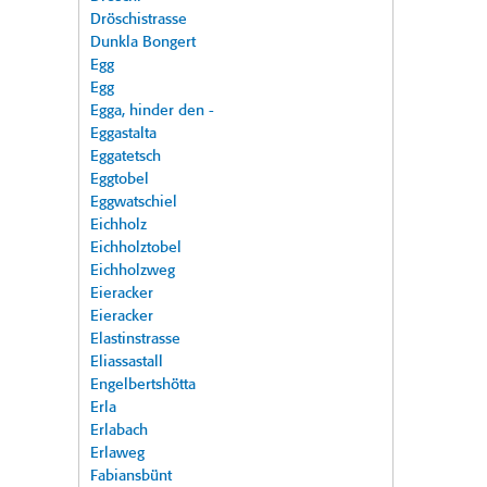
Dröschistrasse
Dunkla Bongert
Egg
Egg
Egga, hinder den -
Eggastalta
Eggatetsch
Eggtobel
Eggwatschiel
Eichholz
Eichholztobel
Eichholzweg
Eieracker
Eieracker
Elastinstrasse
Eliassastall
Engelbertshötta
Erla
Erlabach
Erlaweg
Fabiansbünt