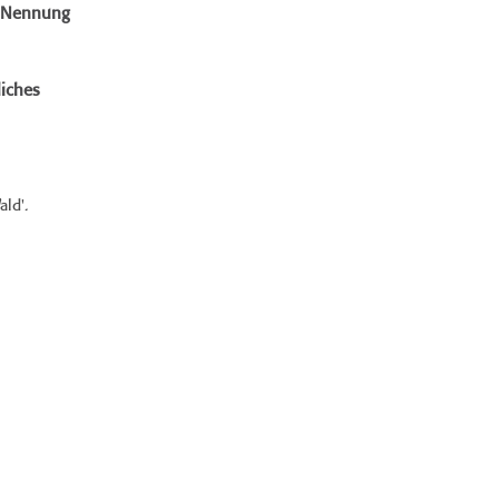
e Nennung
iches
ald'.