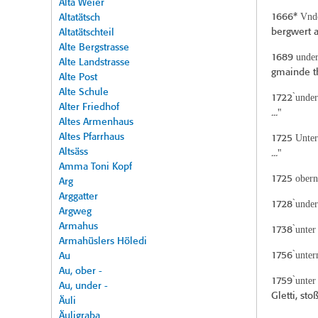
Alta Weier
Vnde
1666*
Altatätsch
bergwert a
Altatätschteil
Alte Bergstrasse
under
1689
Alte Landstrasse
gmainde t
Alte Post
Alte Schule
̀unde
1722
Alter Friedhof
..."
Altes Armenhaus
Altes Pfarrhaus
Unter
1725
Altsäss
..."
Amma Toni Kopf
obern
1725
Arg
Arggatter
̀unde
1728
Argweg
Armahus
̀unter
1738
Armahüslers Höledi
̀unter
1756
Au
Au, ober -
̀unter
1759
Au, under -
Gletti, sto
Äuli
Äuligraba