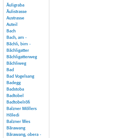
Äuligraba
Äulistrasse
Austrasse
Auteil
Bach
Bach, am -
Bächli, bim -
Bächligatter
Bächligatterweg
Bächliweg
Bad
Bad Vogelsang
Badegg
Badstoba
Badtobel
Badtobelröfi
Balzner Möllers
Höledi
Balzner Wes
Bärawang
Bärawang, obera -