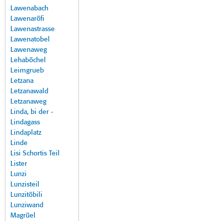
Lawenabach
Lawenaröfi
Lawenastrasse
Lawenatobel
Lawenaweg
Lehaböchel
Leimgrueb
Letzana
Letzanawald
Letzanaweg
Linda, bi der -
Lindagass
Lindaplatz
Linde
Lisi Schortis Teil
Lister
Lunzi
Lunzisteil
Lunzitöbili
Lunziwand
Magrüel