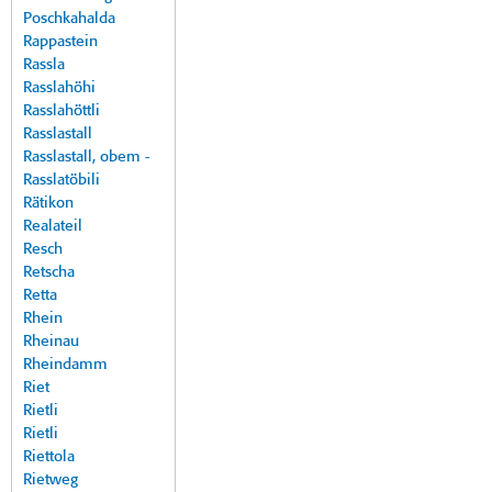
Poschkahalda
Rappastein
Rassla
Rasslahöhi
Rasslahöttli
Rasslastall
Rasslastall, obem -
Rasslatöbili
Rätikon
Realateil
Resch
Retscha
Retta
Rhein
Rheinau
Rheindamm
Riet
Rietli
Rietli
Riettola
Rietweg