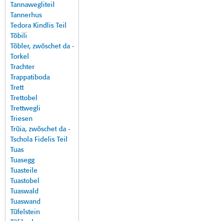
Tannawegliteil
Tannerhus
Tedora Kindlis Teil
Töbili
Töbler, zwöschet da -
Torkel
Trachter
Trappatiboda
Trett
Trettobel
Trettwegli
Triesen
Trüia, zwöschet da -
Tschola Fidelis Teil
Tuas
Tuasegg
Tuasteile
Tuastobel
Tuaswald
Tuaswand
Tüfelstein