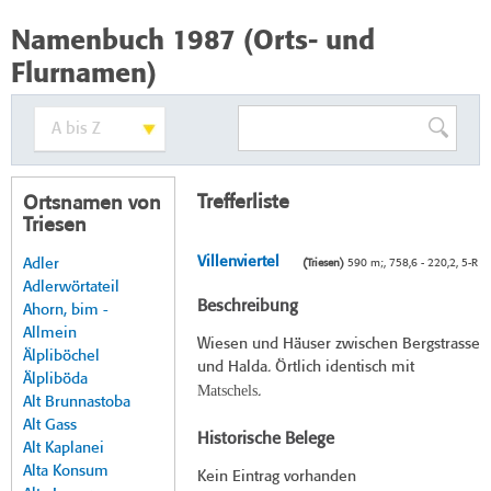
Namenbuch 1987 (Orts- und
Flurnamen)
Trefferliste
Ortsnamen von
Triesen
Villenviertel
Adler
(Triesen)
590 m;, 758,6 - 220,2, 5-R
Adlerwörtateil
Beschreibung
Ahorn, bim -
Allmein
Wiesen und Häuser zwischen Bergstrasse
Älpliböchel
und Halda. Örtlich identisch mit
Älpliböda
Matschels
.
Alt Brunnastoba
Alt Gass
Historische Belege
Alt Kaplanei
Alta Konsum
Kein Eintrag vorhanden