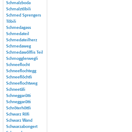
Schmalzboda
Schmalztöbili
Schmed Sprengers
Töbili
Schmedagass
Schmedateil
Schmedateilherz
Schmedaweg
Schmedawölflis Teil
Schmogglerwegli
Schneeflocht
Schneeflochtegg
Schneeflöchtli
Schneeflochtweg
Schneetäli
Schneggarütti
Schneggarütti
Schröterhöttli
Schwarz Röfi
Schwarz Wand
Schwarzabongert