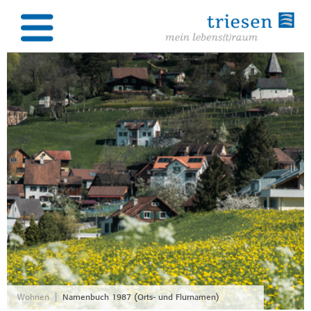
|
Wohnen
Namenbuch 1987 (Orts- und Flurnamen)