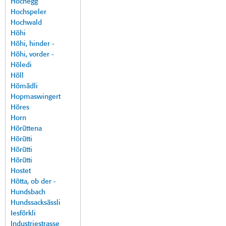
Hochegg
Hochspeler
Hochwald
Höhi
Höhi, hinder -
Höhi, vorder -
Höledi
Höll
Hömädli
Hopmaswingert
Höres
Horn
Hörüttena
Hörütti
Hörütti
Hörütti
Hostet
Hötta, ob der -
Hundsbach
Hundssacksässli
Iesförkli
Industriestrasse