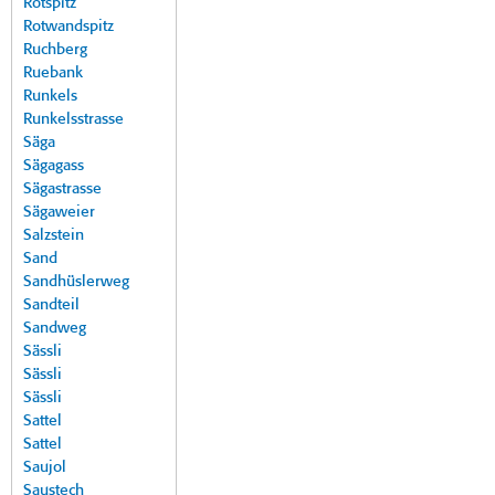
Rotspitz
Rotwandspitz
Ruchberg
Ruebank
Runkels
Runkelsstrasse
Säga
Sägagass
Sägastrasse
Sägaweier
Salzstein
Sand
Sandhüslerweg
Sandteil
Sandweg
Sässli
Sässli
Sässli
Sattel
Sattel
Saujol
Saustech