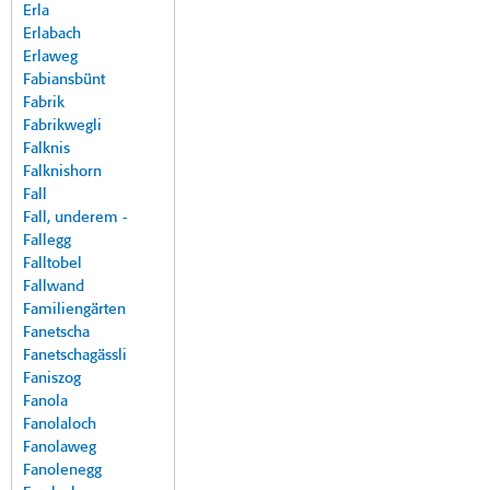
Erla
Erlabach
Erlaweg
Fabiansbünt
Fabrik
Fabrikwegli
Falknis
Falknishorn
Fall
Fall, underem -
Fallegg
Falltobel
Fallwand
Familiengärten
Fanetscha
Fanetschagässli
Faniszog
Fanola
Fanolaloch
Fanolaweg
Fanolenegg