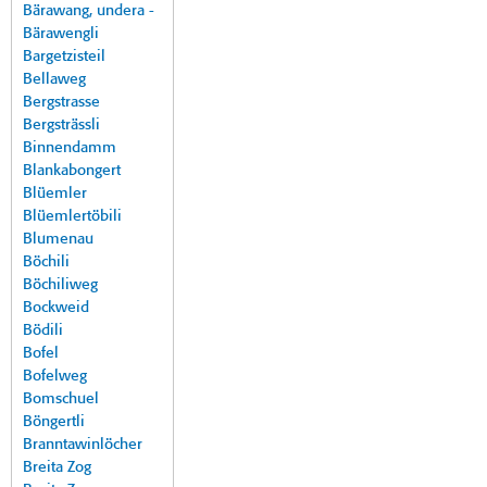
Bärawang, undera -
Bärawengli
Bargetzisteil
Bellaweg
Bergstrasse
Bergsträssli
Binnendamm
Blankabongert
Blüemler
Blüemlertöbili
Blumenau
Böchili
Böchiliweg
Bockweid
Bödili
Bofel
Bofelweg
Bomschuel
Böngertli
Branntawinlöcher
Breita Zog