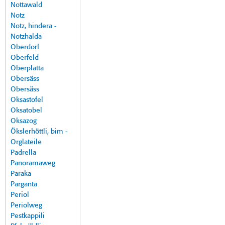
Nottawald
Notz
Notz, hindera -
Notzhalda
Oberdorf
Oberfeld
Oberplatta
Obersäss
Obersäss
Oksastofel
Oksatobel
Oksazog
Ökslerhöttli, bim -
Orglateile
Padrella
Panoramaweg
Paraka
Parganta
Periol
Periolweg
Pestkappili