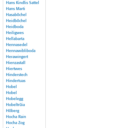
Hans Kindlis Sattel
Hans Marti
Hasaböchel
Heidböchel
Heidboda
Heiligwes
Hellabarta
Hennasedel
Hennawibliboda
Herawingert
Hienzastall
Hiertwes
Hinderstech
Hindertuas
Hobel
Hobel
Hobelegg
Hobeltrüia
Höberg
Hocha Rain
Hocha Zog