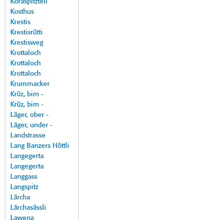
Koraspitzteil
Kosthus
Krestis
Krestisrütti
Krestisweg
Krottaloch
Krottaloch
Krottaloch
Krummacker
Krüz, bim -
Krüz, bim -
Läger, ober -
Läger, under -
Landstrasse
Lang Banzers Höttli
Langegerta
Langegerta
Langgass
Langspitz
Lärcha
Lärchasässli
Lawena