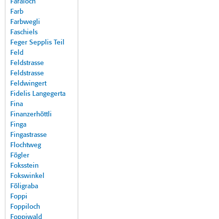
Faraloch
Farb
Farbwegli
Faschiels
Feger Sepplis Teil
Feld
Feldstrasse
Feldstrasse
Feldwingert
Fidelis Langegerta
Fina
Finanzerhöttli
Finga
Fingastrasse
Flochtweg
Fögler
Foksstein
Fokswinkel
Föligraba
Foppi
Foppiloch
Foppiwald