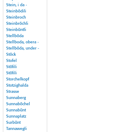
Stein, i da -
Steinbödili
Steinbroch
Steinbröchli
Steinbüntli
Stellböda
Stellboda, obera -
Stellböda, under -
Stöck
Stofel
Stöfili
Stöfili
Storchelkopf
Stotzighalda
Strasse
Sunnaberg
Sunnaböchel
Sunnabünt
Sunnaplatz
Surbünt
Tannawegli