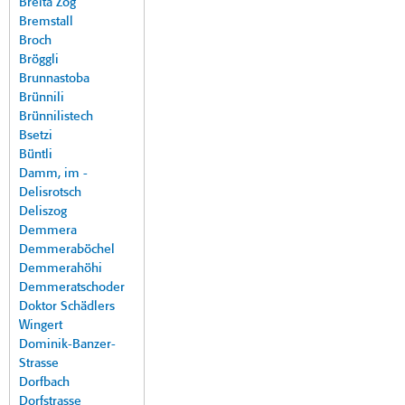
Breita Zog
Bremstall
Broch
Bröggli
Brunnastoba
Brünnili
Brünnilistech
Bsetzi
Büntli
Damm, im -
Delisrotsch
Deliszog
Demmera
Demmeraböchel
Demmerahöhi
Demmeratschoder
Doktor Schädlers
Wingert
Dominik-Banzer-
Strasse
Dorfbach
Dorfstrasse