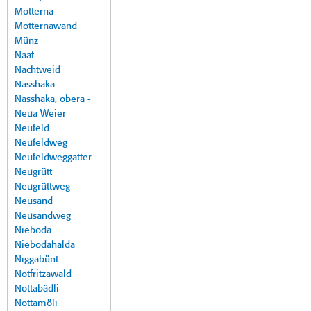
Motterna
Motternawand
Münz
Naaf
Nachtweid
Nasshaka
Nasshaka, obera -
Neua Weier
Neufeld
Neufeldweg
Neufeldweggatter
Neugrütt
Neugrüttweg
Neusand
Neusandweg
Nieboda
Niebodahalda
Niggabünt
Notfritzawald
Nottabädli
Nottamöli