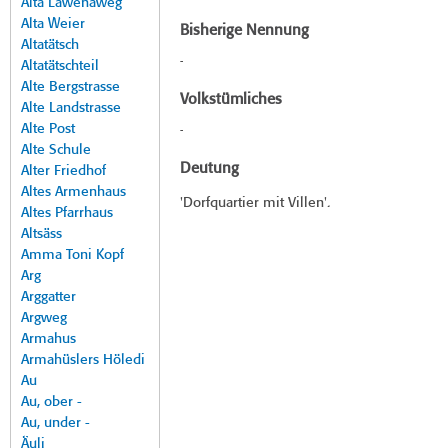
Alta Lawenaweg
Alta Weier
Bisherige Nennung
Altatätsch
-
Altatätschteil
Alte Bergstrasse
Volkstümliches
Alte Landstrasse
Alte Post
-
Alte Schule
Deutung
Alter Friedhof
Altes Armenhaus
'Dorfquartier mit Villen'.
Altes Pfarrhaus
Altsäss
Amma Toni Kopf
Arg
Arggatter
Argweg
Armahus
Armahüslers Höledi
Au
Au, ober -
Au, under -
Äuli