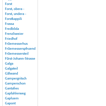
Forst
Forst, obera -
Forst, undera -
Forstkappili
Frassa
Fredböda
Frenzliweier
Friedhof
Früemesserhus
Früemesserspfruend
Früemessersteil
Fürst-Johann-Strasse
Galga
Galgateil
Gälwand
Gampergritsch
Gamperschon
Gantafies
Gapfahlerweg
Gapluem
Gapont