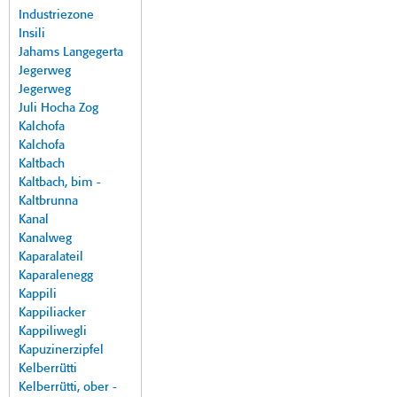
Industriezone
Insili
Jahams Langegerta
Jegerweg
Jegerweg
Juli Hocha Zog
Kalchofa
Kalchofa
Kaltbach
Kaltbach, bim -
Kaltbrunna
Kanal
Kanalweg
Kaparalateil
Kaparalenegg
Kappili
Kappiliacker
Kappiliwegli
Kapuzinerzipfel
Kelberrütti
Kelberrütti, ober -