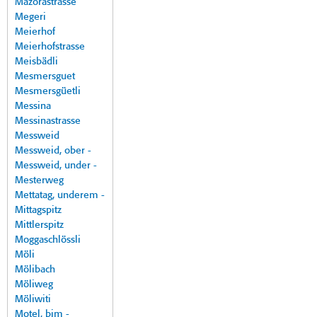
Mazorastrasse
Megeri
Meierhof
Meierhofstrasse
Meisbädli
Mesmersguet
Mesmersgüetli
Messina
Messinastrasse
Messweid
Messweid, ober -
Messweid, under -
Mesterweg
Mettatag, underem -
Mittagspitz
Mittlerspitz
Moggaschlössli
Möli
Mölibach
Möliweg
Möliwiti
Motel, bim -