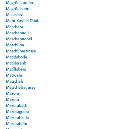
Magrüel, under -
Magrüelstein
Maiasäss
Marti Kindlis Töbili
Maschera
Mascherateil
Mascheratobel
Maschlina
Maschlinastrasse
Matidaboda
Matidarank
Matillaberg
Matruela
Matschels
Matschelsstrasse
Mazora
Mazora
Mazorabächli
Mazoragraba
Mazorahalda
Mazorahöhi