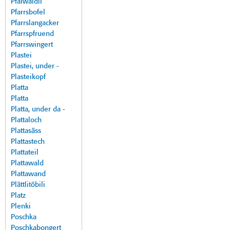
Pfalwäldli
Pfarrsbofel
Pfarrslangacker
Pfarrspfruend
Pfarrswingert
Plastei
Plastei, under -
Plasteikopf
Platta
Platta
Platta, under da -
Plattaloch
Plattasäss
Plattastech
Plattateil
Plattawald
Plattawand
Plättlitöbili
Platz
Plenki
Poschka
Poschkabongert