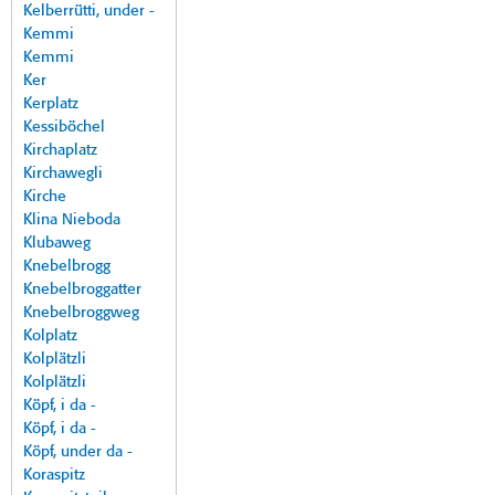
Kelberrütti, under -
Kemmi
Kemmi
Ker
Kerplatz
Kessiböchel
Kirchaplatz
Kirchawegli
Kirche
Klina Nieboda
Klubaweg
Knebelbrogg
Knebelbroggatter
Knebelbroggweg
Kolplatz
Kolplätzli
Kolplätzli
Köpf, i da -
Köpf, i da -
Köpf, under da -
Koraspitz