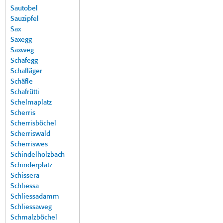
Sautobel
Sauzipfel
Sax
Saxegg
Saxweg
Schafegg
Schafläger
Schäfle
Schafrütti
Schelmaplatz
Scherris
Scherrisböchel
Scherriswald
Scherriswes
Schindelholzbach
Schinderplatz
Schissera
Schliessa
Schliessadamm
Schliessaweg
Schmalzböchel