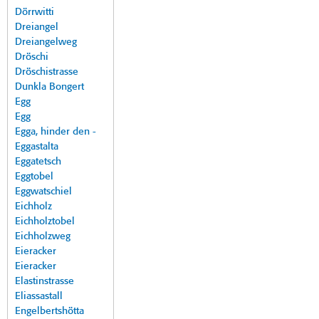
Dörrwitti
Dreiangel
Dreiangelweg
Dröschi
Dröschistrasse
Dunkla Bongert
Egg
Egg
Egga, hinder den -
Eggastalta
Eggatetsch
Eggtobel
Eggwatschiel
Eichholz
Eichholztobel
Eichholzweg
Eieracker
Eieracker
Elastinstrasse
Eliassastall
Engelbertshötta