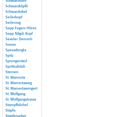
Schwarzhorn
Schwarzköpfli
Schwarztobel
Seilerkopf
Seilerzog
Sepp Fegers Höres
Sepp Nägili Kopf
Seveler Demmli
Sonne
Spezadengla
Spitz
Sprengersteil
Sprötzahüsli
Sternen
St. Mamerta
St. Mamertaweg
St. Mamertawingert
St. Wolfgang
St. Wolfgangstrasse
Stampfböchel
Stapfa
Stapfenacker