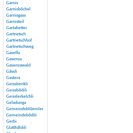
Garnis
Garnisböchel
Garnisgass
Garnisteil
Gartabetter
Gartnetsch
Gartnetschhof
Gartnetschweg
Gaselfa
Gasenza
Gasenzawald
Gässli
Gastera
Geissbenkli
Geissbödili
Geisslerkelchli
Geladunga
Gemeindeblüemler
Gemeindebödili
Gerbi
Glatthäldili