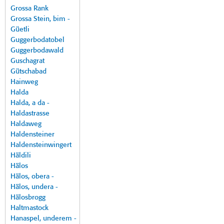
Grossa Rank
Grossa Stein, bim -
Güetli
Guggerbodatobel
Guggerbodawald
Guschagrat
Gütschabad
Hainweg
Halda
Halda, a da -
Haldastrasse
Haldaweg
Haldensteiner
Haldensteinwingert
Häldili
Hälos
Hälos, obera -
Hälos, undera -
Hälosbrogg
Haltmastock
Hanaspel, underem -