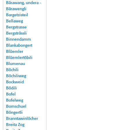
Bärawang, undera -
Bärawengli
Bargetzisteil
Bellaweg
Bergstrasse
Bergsträssli
Binnendamm
Blankabongert
Blüemler
Blüemlertöbili
Blumenau
Böchili
Böchiliweg
Bockweid
Bödili
Bofel
Bofelweg
Bomschuel
Böngertli
Branntawinlöcher
Breita Zog