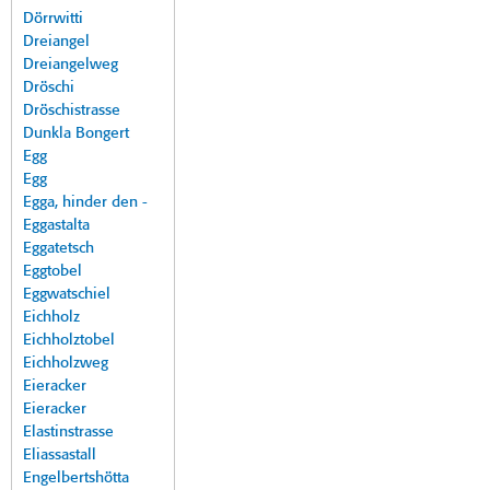
Dörrwitti
Dreiangel
Dreiangelweg
Dröschi
Dröschistrasse
Dunkla Bongert
Egg
Egg
Egga, hinder den -
Eggastalta
Eggatetsch
Eggtobel
Eggwatschiel
Eichholz
Eichholztobel
Eichholzweg
Eieracker
Eieracker
Elastinstrasse
Eliassastall
Engelbertshötta