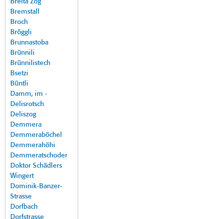
Breita Zog
Bremstall
Broch
Bröggli
Brunnastoba
Brünnili
Brünnilistech
Bsetzi
Büntli
Damm, im -
Delisrotsch
Deliszog
Demmera
Demmeraböchel
Demmerahöhi
Demmeratschoder
Doktor Schädlers
Wingert
Dominik-Banzer-
Strasse
Dorfbach
Dorfstrasse