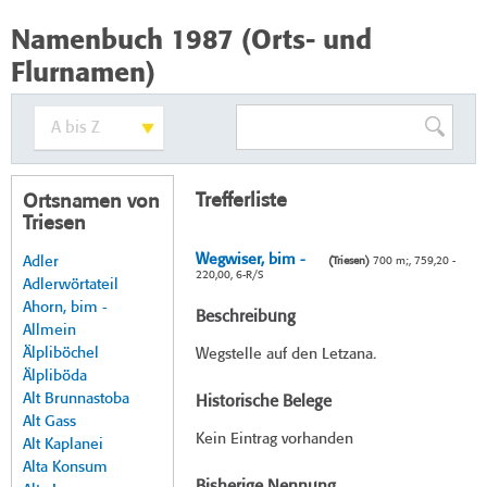
Namenbuch 1987 (Orts- und
Flurnamen)
Trefferliste
Ortsnamen von
Triesen
Wegwiser, bim -
Adler
(Triesen)
700 m;, 759,20 -
220,00, 6-R/S
Adlerwörtateil
Ahorn, bim -
Beschreibung
Allmein
Älpliböchel
Wegstelle auf den Letzana.
Älpliböda
Alt Brunnastoba
Historische Belege
Alt Gass
Kein Eintrag vorhanden
Alt Kaplanei
Alta Konsum