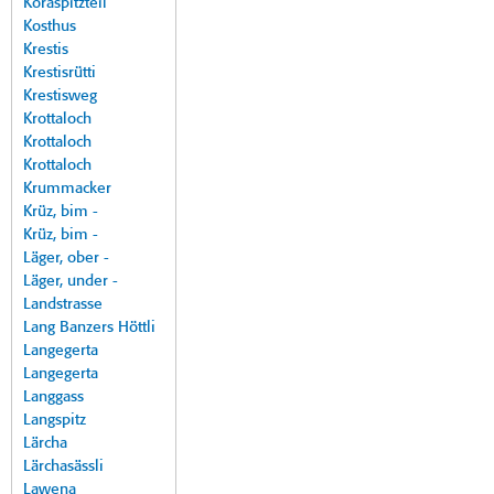
Koraspitzteil
Kosthus
Krestis
Krestisrütti
Krestisweg
Krottaloch
Krottaloch
Krottaloch
Krummacker
Krüz, bim -
Krüz, bim -
Läger, ober -
Läger, under -
Landstrasse
Lang Banzers Höttli
Langegerta
Langegerta
Langgass
Langspitz
Lärcha
Lärchasässli
Lawena