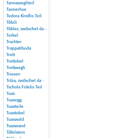
Tannawegliteil
Tannerhus
Tedora Kindlis Teil
Töbili
Töbler, zwöschet da -
Torkel
Trachter
Trappatiboda
Trett
Trettobel
Trettwegli
Triesen
Trüia, zwöschet da -
Tschola Fidelis Teil
Tuas
Tuasegg
Tuasteile
Tuastobel
Tuaswald
Tuaswand
Tüfelstein