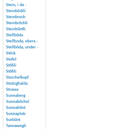
Stein, i da -
Steinbödili
Steinbroch
Steinbröchli
Steinbüntli
Stellböda
Stellboda, obera -
Stellböda, under -
Stöck
Stofel
Stöfili
Stöfili
Storchelkopf
Stotzighalda
Strasse
Sunnaberg
Sunnaböchel
Sunnabünt
Sunnaplatz
Surbünt
Tannawegli