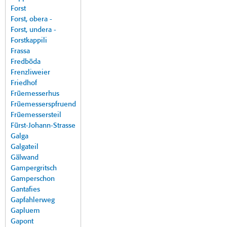
Forst
Forst, obera -
Forst, undera -
Forstkappili
Frassa
Fredböda
Frenzliweier
Friedhof
Früemesserhus
Früemesserspfruend
Früemessersteil
Fürst-Johann-Strasse
Galga
Galgateil
Gälwand
Gampergritsch
Gamperschon
Gantafies
Gapfahlerweg
Gapluem
Gapont