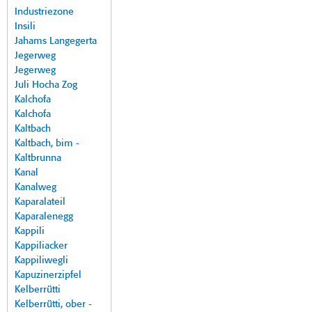
Industriezone
Insili
Jahams Langegerta
Jegerweg
Jegerweg
Juli Hocha Zog
Kalchofa
Kalchofa
Kaltbach
Kaltbach, bim -
Kaltbrunna
Kanal
Kanalweg
Kaparalateil
Kaparalenegg
Kappili
Kappiliacker
Kappiliwegli
Kapuzinerzipfel
Kelberrütti
Kelberrütti, ober -