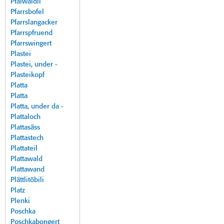
Pfalwäldli
Pfarrsbofel
Pfarrslangacker
Pfarrspfruend
Pfarrswingert
Plastei
Plastei, under -
Plasteikopf
Platta
Platta
Platta, under da -
Plattaloch
Plattasäss
Plattastech
Plattateil
Plattawald
Plattawand
Plättlitöbili
Platz
Plenki
Poschka
Poschkabongert