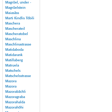
Magrüel, under -
Magrüelstein
Maiasäss
Marti Kindlis Töbili
Maschera
Mascherateil
Mascheratobel
Maschlina
Maschlinastrasse
Matidaboda
Matidarank
Matillaberg
Matruela
Matschels
Matschelsstrasse
Mazora
Mazora
Mazorabächli
Mazoragraba
Mazorahalda
Mazorahöhi