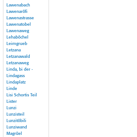
Lawenabach
Lawenaröfi
Lawenastrasse
Lawenatobel
Lawenaweg
Lehaböchel
Leimgrueb
Letzana
Letzanawald
Letzanaweg
Linda, bi der -
Lindagass
Lindaplatz
Linde
Lisi Schortis Teil
Lister
Lunzi
Lunzisteil
Lunzitöbili
Lunziwand
Magrüel