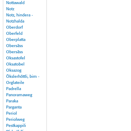
Nottawald
Notz
Notz, hindera -
Notzhalda
Oberdorf
Oberfeld
Oberplatta
Obersäss
Obersäss
Oksastofel
Oksatobel
Oksazog
Ökslerhöttli, bim -
Orglateile
Padrella
Panoramaweg
Paraka
Parganta
Periol
Periolweg
Pestkappili