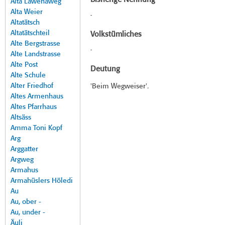
Bisherige Nennung
Alta Lawenaweg
Alta Weier
-
Altatätsch
Altatätschteil
Volkstümliches
Alte Bergstrasse
-
Alte Landstrasse
Alte Post
Deutung
Alte Schule
Alter Friedhof
'Beim Wegweiser'.
Altes Armenhaus
Altes Pfarrhaus
Altsäss
Amma Toni Kopf
Arg
Arggatter
Argweg
Armahus
Armahüslers Höledi
Au
Au, ober -
Au, under -
Äuli