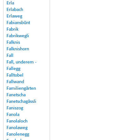
Erla
Erlabach
Erlaweg
Fabiansbünt
Fabrik
Fabrikwegli
Falknis
Falknishorn
Fall
Fall, underem -
Fallegg
Falltobel
Fallwand
Familiengärten
Fanetscha
Fanetschagässli
Faniszog
Fanola
Fanolaloch
Fanolaweg
Fanolenegg