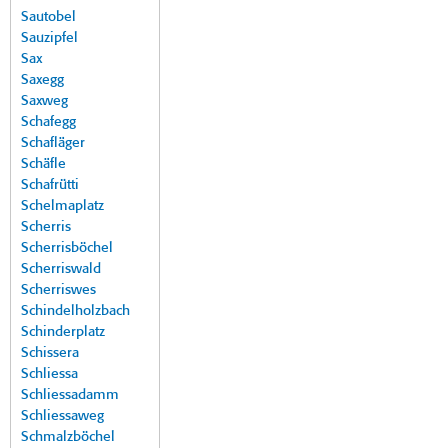
Sautobel
Sauzipfel
Sax
Saxegg
Saxweg
Schafegg
Schafläger
Schäfle
Schafrütti
Schelmaplatz
Scherris
Scherrisböchel
Scherriswald
Scherriswes
Schindelholzbach
Schinderplatz
Schissera
Schliessa
Schliessadamm
Schliessaweg
Schmalzböchel