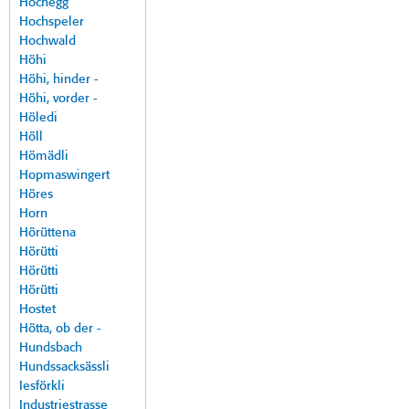
Hochegg
Hochspeler
Hochwald
Höhi
Höhi, hinder -
Höhi, vorder -
Höledi
Höll
Hömädli
Hopmaswingert
Höres
Horn
Hörüttena
Hörütti
Hörütti
Hörütti
Hostet
Hötta, ob der -
Hundsbach
Hundssacksässli
Iesförkli
Industriestrasse