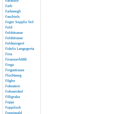
Faraloch
Farb
Farbwegli
Faschiels
Feger Sepplis Teil
Feld
Feldstrasse
Feldstrasse
Feldwingert
Fidelis Langegerta
Fina
Finanzerhöttli
Finga
Fingastrasse
Flochtweg
Fögler
Foksstein
Fokswinkel
Föligraba
Foppi
Foppiloch
Foppiwald