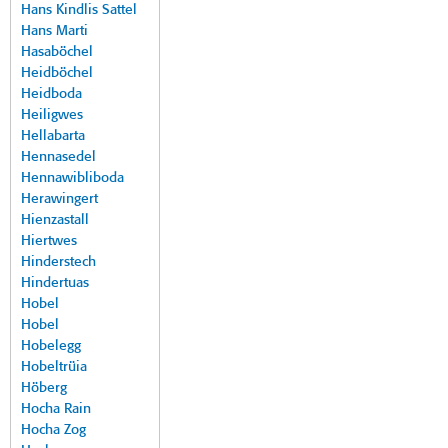
Hans Kindlis Sattel
Hans Marti
Hasaböchel
Heidböchel
Heidboda
Heiligwes
Hellabarta
Hennasedel
Hennawibliboda
Herawingert
Hienzastall
Hiertwes
Hinderstech
Hindertuas
Hobel
Hobel
Hobelegg
Hobeltrüia
Höberg
Hocha Rain
Hocha Zog