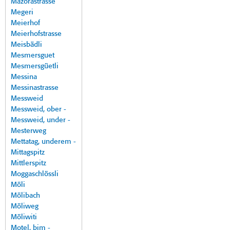
Mazorastrasse
Megeri
Meierhof
Meierhofstrasse
Meisbädli
Mesmersguet
Mesmersgüetli
Messina
Messinastrasse
Messweid
Messweid, ober -
Messweid, under -
Mesterweg
Mettatag, underem -
Mittagspitz
Mittlerspitz
Moggaschlössli
Möli
Mölibach
Möliweg
Möliwiti
Motel, bim -