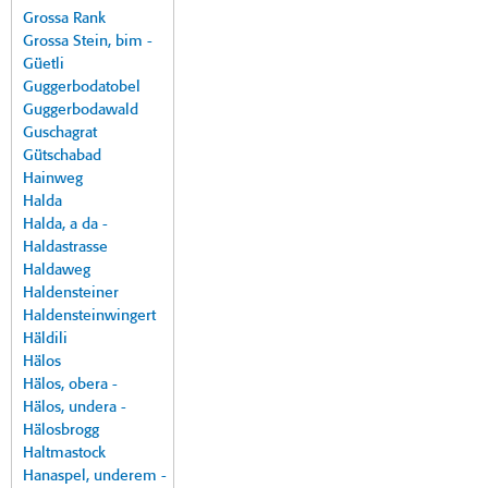
Grossa Rank
Grossa Stein, bim -
Güetli
Guggerbodatobel
Guggerbodawald
Guschagrat
Gütschabad
Hainweg
Halda
Halda, a da -
Haldastrasse
Haldaweg
Haldensteiner
Haldensteinwingert
Häldili
Hälos
Hälos, obera -
Hälos, undera -
Hälosbrogg
Haltmastock
Hanaspel, underem -