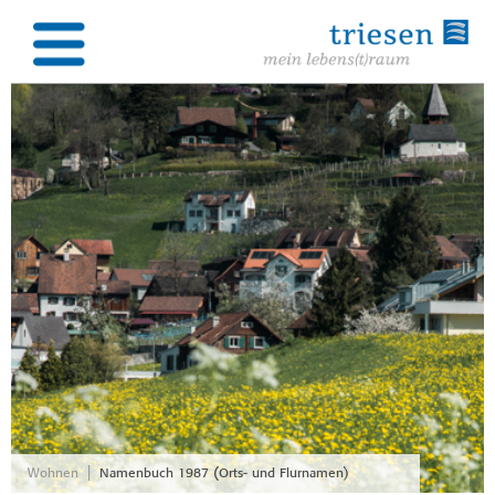
|
Wohnen
Namenbuch 1987 (Orts- und Flurnamen)