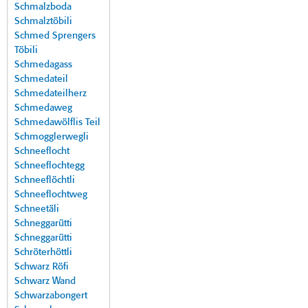
Schmalzboda
Schmalztöbili
Schmed Sprengers
Töbili
Schmedagass
Schmedateil
Schmedateilherz
Schmedaweg
Schmedawölflis Teil
Schmogglerwegli
Schneeflocht
Schneeflochtegg
Schneeflöchtli
Schneeflochtweg
Schneetäli
Schneggarütti
Schneggarütti
Schröterhöttli
Schwarz Röfi
Schwarz Wand
Schwarzabongert