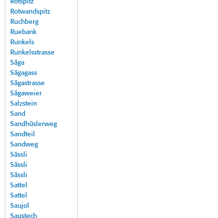
Rotspitz
Rotwandspitz
Ruchberg
Ruebank
Runkels
Runkelsstrasse
Säga
Sägagass
Sägastrasse
Sägaweier
Salzstein
Sand
Sandhüslerweg
Sandteil
Sandweg
Sässli
Sässli
Sässli
Sattel
Sattel
Saujol
Saustech