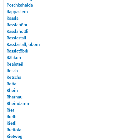
Poschkahalda
Rappastein
Rassla
Rasslahöhi
Rasslahöttli
Rasslastall
Rasslastall, obem -
Rasslatöbili
Rätikon
Realateil
Resch
Retscha
Retta
Rhein
Rheinau
Rheindamm
Riet
Rietli
Rietli
Riettola
Rietweg