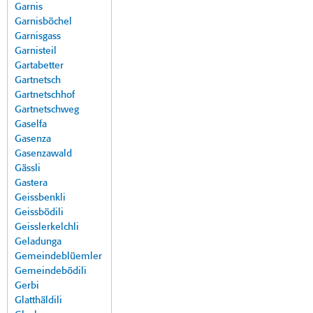
Garnis
Garnisböchel
Garnisgass
Garnisteil
Gartabetter
Gartnetsch
Gartnetschhof
Gartnetschweg
Gaselfa
Gasenza
Gasenzawald
Gässli
Gastera
Geissbenkli
Geissbödili
Geisslerkelchli
Geladunga
Gemeindeblüemler
Gemeindebödili
Gerbi
Glatthäldili