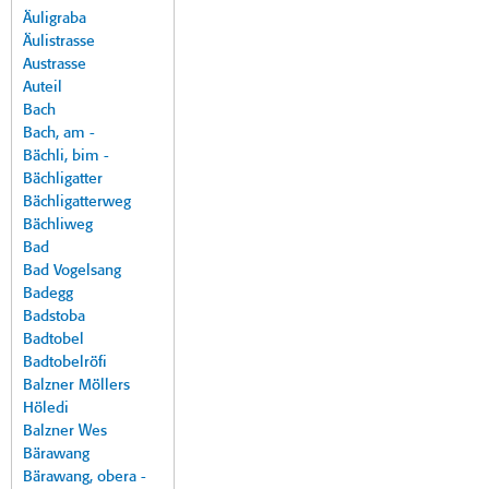
Äuligraba
Äulistrasse
Austrasse
Auteil
Bach
Bach, am -
Bächli, bim -
Bächligatter
Bächligatterweg
Bächliweg
Bad
Bad Vogelsang
Badegg
Badstoba
Badtobel
Badtobelröfi
Balzner Möllers
Höledi
Balzner Wes
Bärawang
Bärawang, obera -