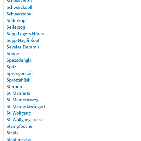
Schwarzhorn
Schwarzköpfli
Schwarztobel
Seilerkopf
Seilerzog
Sepp Fegers Höres
Sepp Nägili Kopf
Seveler Demmli
Sonne
Spezadengla
Spitz
Sprengersteil
Sprötzahüsli
Sternen
St. Mamerta
St. Mamertaweg
St. Mamertawingert
St. Wolfgang
St. Wolfgangstrasse
Stampfböchel
Stapfa
Stapfenacker