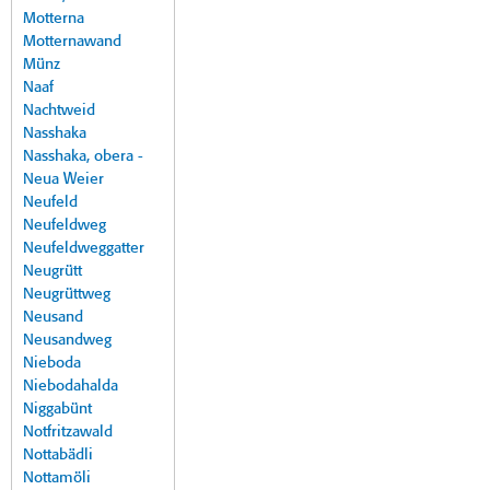
Motterna
Motternawand
Münz
Naaf
Nachtweid
Nasshaka
Nasshaka, obera -
Neua Weier
Neufeld
Neufeldweg
Neufeldweggatter
Neugrütt
Neugrüttweg
Neusand
Neusandweg
Nieboda
Niebodahalda
Niggabünt
Notfritzawald
Nottabädli
Nottamöli