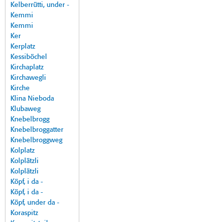
Kelberrütti, under -
Kemmi
Kemmi
Ker
Kerplatz
Kessiböchel
Kirchaplatz
Kirchawegli
Kirche
Klina Nieboda
Klubaweg
Knebelbrogg
Knebelbroggatter
Knebelbroggweg
Kolplatz
Kolplätzli
Kolplätzli
Köpf, i da -
Köpf, i da -
Köpf, under da -
Koraspitz