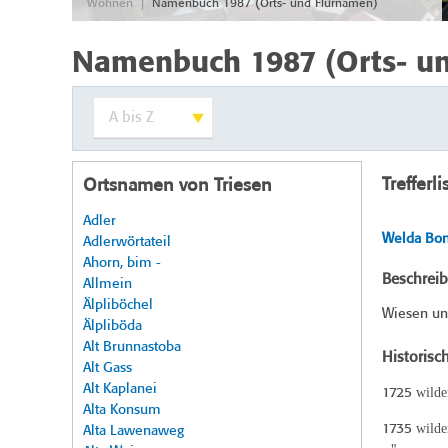
|
Wohnen
Namenbuch 1987 (Orts- und Flurnamen)
Namenbuch 1987 (Orts- u
Trefferli
Ortsnamen von Triesen
Adler
Welda Bon
Adlerwörtateil
Ahorn, bim -
Beschrei
Allmein
Älpliböchel
Wiesen und
Älpliböda
Alt Brunnastoba
Historisc
Alt Gass
Alt Kaplanei
wilde
1725
Alta Konsum
wilde
1735
Alta Lawenaweg