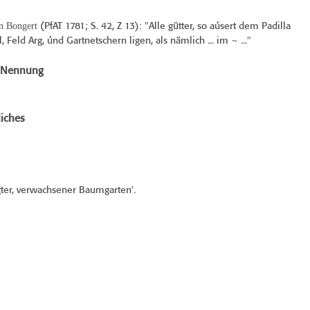
n Bongert
(
PfAT 1781
; S. 42, Z 13): "Alle gütter, so aúsert dem Padilla
, Feld Arg, únd Gartnetschern ligen, als nämlich ... im ~ ..."
e Nennung
iches
ter, verwachsener Baumgarten'.