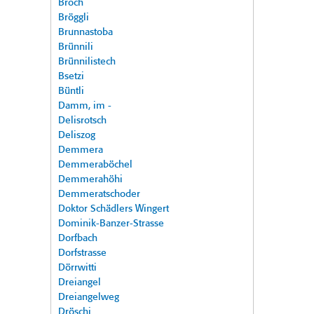
Broch
Bröggli
Brunnastoba
Brünnili
Brünnilistech
Bsetzi
Büntli
Damm, im -
Delisrotsch
Deliszog
Demmera
Demmeraböchel
Demmerahöhi
Demmeratschoder
Doktor Schädlers Wingert
Dominik-Banzer-Strasse
Dorfbach
Dorfstrasse
Dörrwitti
Dreiangel
Dreiangelweg
Dröschi