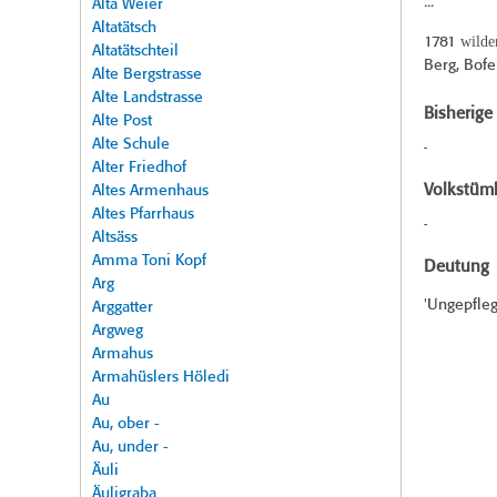
..."
Alta Weier
Altatätsch
wilde
1781
Altatätschteil
Berg, Bofel
Alte Bergstrasse
Alte Landstrasse
Bisherig
Alte Post
Alte Schule
-
Alter Friedhof
Volkstüml
Altes Armenhaus
Altes Pfarrhaus
-
Altsäss
Amma Toni Kopf
Deutung
Arg
'Ungepfleg
Arggatter
Argweg
Armahus
Armahüslers Höledi
Au
Au, ober -
Au, under -
Äuli
Äuligraba