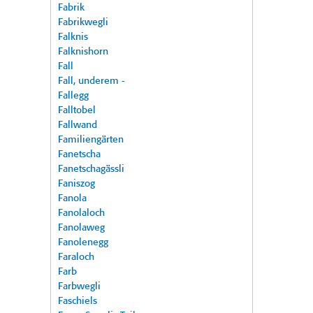
Fabrik
Fabrikwegli
Falknis
Falknishorn
Fall
Fall, underem -
Fallegg
Falltobel
Fallwand
Familiengärten
Fanetscha
Fanetschagässli
Faniszog
Fanola
Fanolaloch
Fanolaweg
Fanolenegg
Faraloch
Farb
Farbwegli
Faschiels