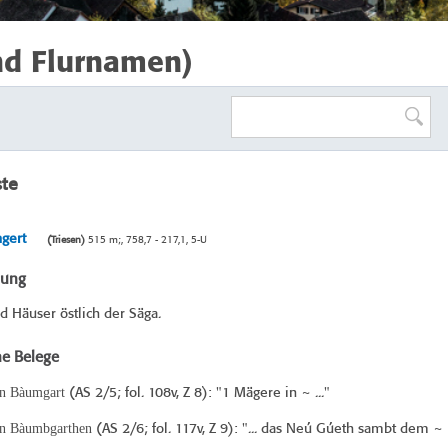
nd Flurnamen)
ste
gert
(Triesen)
515 m;, 758,7 - 217,1, 5-U
bung
 Häuser östlich der Säga.
he Belege
n Bàumgart
(
AS 2/5
; fol. 108v, Z 8): "1 Mägere in ~ ..."
n Bàumbgarthen
(
AS 2/6
; fol. 117v, Z 9): "... das Neú Gúeth sambt dem ~