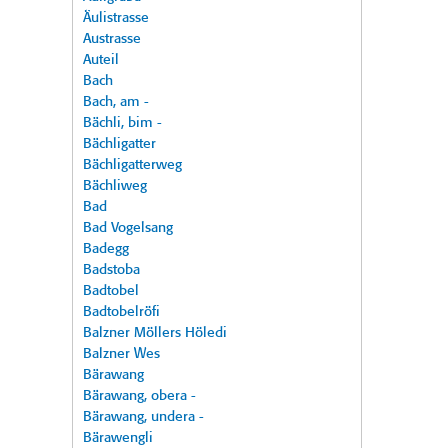
Äulistrasse
Austrasse
Auteil
Bach
Bach, am -
Bächli, bim -
Bächligatter
Bächligatterweg
Bächliweg
Bad
Bad Vogelsang
Badegg
Badstoba
Badtobel
Badtobelröfi
Balzner Möllers Höledi
Balzner Wes
Bärawang
Bärawang, obera -
Bärawang, undera -
Bärawengli