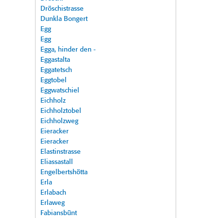
Dröschistrasse
Dunkla Bongert
Egg
Egg
Egga, hinder den -
Eggastalta
Eggatetsch
Eggtobel
Eggwatschiel
Eichholz
Eichholztobel
Eichholzweg
Eieracker
Eieracker
Elastinstrasse
Eliassastall
Engelbertshötta
Erla
Erlabach
Erlaweg
Fabiansbünt