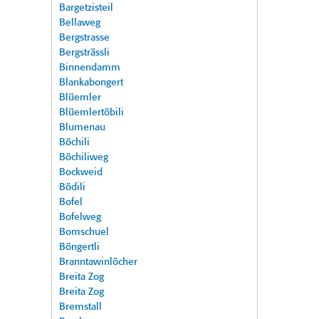
Bargetzisteil
Bellaweg
Bergstrasse
Bergsträssli
Binnendamm
Blankabongert
Blüemler
Blüemlertöbili
Blumenau
Böchili
Böchiliweg
Bockweid
Bödili
Bofel
Bofelweg
Bomschuel
Böngertli
Branntawinlöcher
Breita Zog
Breita Zog
Bremstall