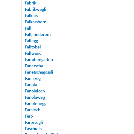
Fabrik
Fabrikwegli
Falknis
Falknishorn
Fall
Fall, underem -
Fallegg
Falltobel
Fallwand
Familiengärten
Fanetscha
Fanetschagässli
Faniszog
Fanola
Fanolaloch
Fanolaweg
Fanolenegg
Faraloch
Farb
Farbwegli
Faschiels