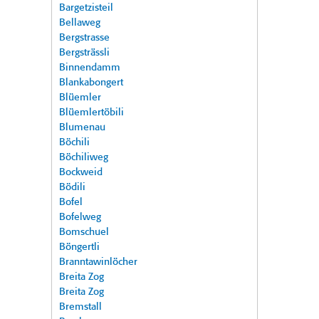
Bargetzisteil
Bellaweg
Bergstrasse
Bergsträssli
Binnendamm
Blankabongert
Blüemler
Blüemlertöbili
Blumenau
Böchili
Böchiliweg
Bockweid
Bödili
Bofel
Bofelweg
Bomschuel
Böngertli
Branntawinlöcher
Breita Zog
Breita Zog
Bremstall