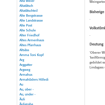
Alta Weier
Weingarte
Altatätsch
Altatätschteil
Bisherig
Alte Bergstrasse
-
Alte Landstrasse
Alte Post
Volkstüml
Alte Schule
Alter Friedhof
-
Altes Armenhaus
Deutung
Altes Pfarrhaus
Altsäss
'Oberer W
Amma Toni Kopf
'keilförmi
Arg
gebildet w
Arggatter
Lindagass 
Argweg
Armahus
Armahüslers Höledi
Au
Au, ober -
Au, under -
Äuli
Äuligraba