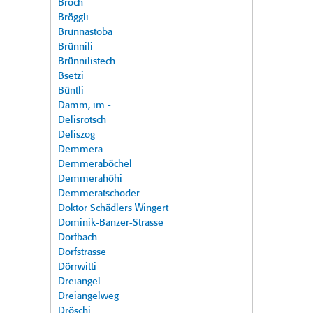
Broch
Bröggli
Brunnastoba
Brünnili
Brünnilistech
Bsetzi
Büntli
Damm, im -
Delisrotsch
Deliszog
Demmera
Demmeraböchel
Demmerahöhi
Demmeratschoder
Doktor Schädlers Wingert
Dominik-Banzer-Strasse
Dorfbach
Dorfstrasse
Dörrwitti
Dreiangel
Dreiangelweg
Dröschi