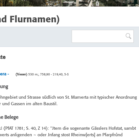
nd Flurnamen)
ste
era -
(Triesen)
530 m;, 758,90 - 219,40, 5-S
bung
hngebiet und Strasse südlich von St. Mamerta mit typischer Anordnung
 und Gassen im alten Baustil.
he Belege
kl
(
PfAT 1781
; S. 40, Z 14): "Jtem die sogenante Gässlers Hofstat, sambt
rts anligenden ~ oder Jnfang stost Rheinw[erts] an Pfarpfrúnd