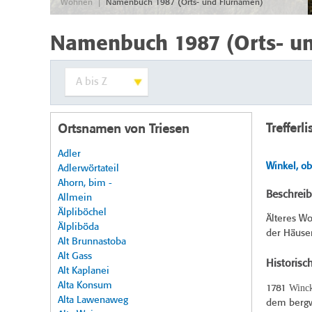
|
Wohnen
Namenbuch 1987 (Orts- und Flurnamen)
Namenbuch 1987 (Orts- u
Trefferli
Ortsnamen von Triesen
Adler
Winkel, ob
Adlerwörtateil
Ahorn, bim -
Beschrei
Allmein
Älpliböchel
Älteres Wo
Älpliböda
der Häuser
Alt Brunnastoba
Alt Gass
Historisc
Alt Kaplanei
Alta Konsum
Winc
1781
Alta Lawenaweg
dem bergwe