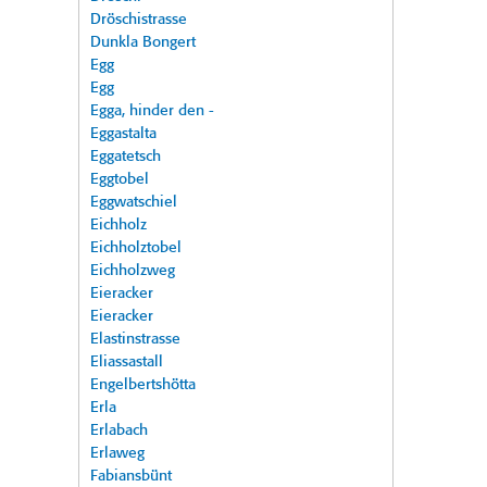
Dröschistrasse
Dunkla Bongert
Egg
Egg
Egga, hinder den -
Eggastalta
Eggatetsch
Eggtobel
Eggwatschiel
Eichholz
Eichholztobel
Eichholzweg
Eieracker
Eieracker
Elastinstrasse
Eliassastall
Engelbertshötta
Erla
Erlabach
Erlaweg
Fabiansbünt