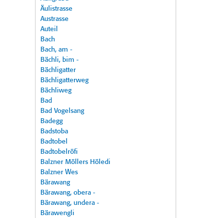
Äulistrasse
Austrasse
Auteil
Bach
Bach, am -
Bächli, bim -
Bächligatter
Bächligatterweg
Bächliweg
Bad
Bad Vogelsang
Badegg
Badstoba
Badtobel
Badtobelröfi
Balzner Möllers Höledi
Balzner Wes
Bärawang
Bärawang, obera -
Bärawang, undera -
Bärawengli