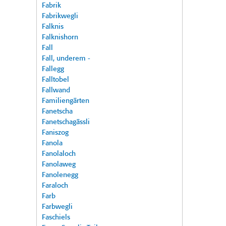
Fabrik
Fabrikwegli
Falknis
Falknishorn
Fall
Fall, underem -
Fallegg
Falltobel
Fallwand
Familiengärten
Fanetscha
Fanetschagässli
Faniszog
Fanola
Fanolaloch
Fanolaweg
Fanolenegg
Faraloch
Farb
Farbwegli
Faschiels