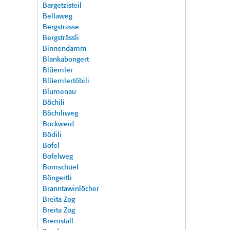
Bargetzisteil
Bellaweg
Bergstrasse
Bergsträssli
Binnendamm
Blankabongert
Blüemler
Blüemlertöbili
Blumenau
Böchili
Böchiliweg
Bockweid
Bödili
Bofel
Bofelweg
Bomschuel
Böngertli
Branntawinlöcher
Breita Zog
Breita Zog
Bremstall