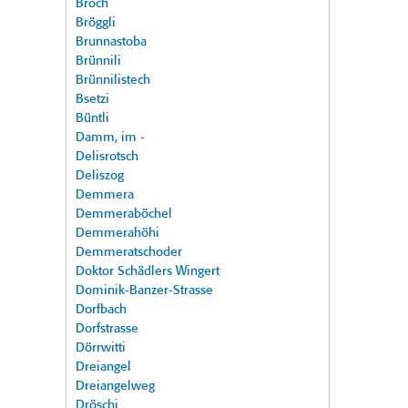
Broch
Bröggli
Brunnastoba
Brünnili
Brünnilistech
Bsetzi
Büntli
Damm, im -
Delisrotsch
Deliszog
Demmera
Demmeraböchel
Demmerahöhi
Demmeratschoder
Doktor Schädlers Wingert
Dominik-Banzer-Strasse
Dorfbach
Dorfstrasse
Dörrwitti
Dreiangel
Dreiangelweg
Dröschi