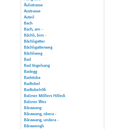
Äulistrasse
Austrasse
Auteil
Bach
Bach, am -
Bächli, bim -
Bächligatter
Bächligatterweg
Bächliweg
Bad
Bad Vogelsang
Badegg
Badstoba
Badtobel
Badtobelröfi
Balzner Möllers Höledi
Balzner Wes
Bärawang
Bärawang, obera -
Bärawang, undera -
Bärawengli