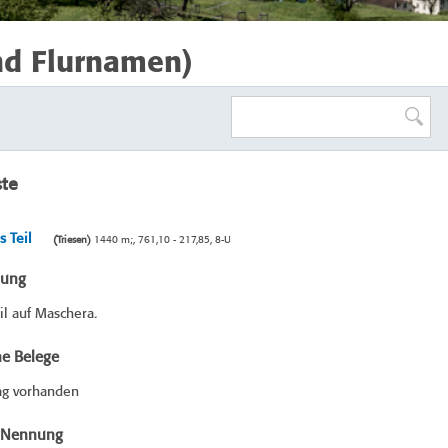
nd Flurnamen)
ste
s Teil
(Triesen)
1440 m;, 761,10 - 217,85, 8-U
bung
l auf Maschera.
he Belege
ag vorhanden
e Nennung