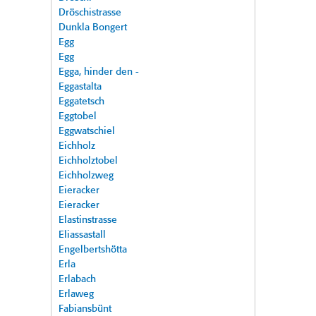
Dröschistrasse
Dunkla Bongert
Egg
Egg
Egga, hinder den -
Eggastalta
Eggatetsch
Eggtobel
Eggwatschiel
Eichholz
Eichholztobel
Eichholzweg
Eieracker
Eieracker
Elastinstrasse
Eliassastall
Engelbertshötta
Erla
Erlabach
Erlaweg
Fabiansbünt