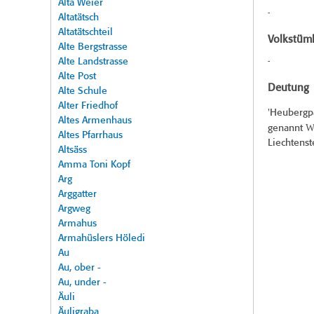
Alta Weier
-
Altatätsch
Altatätschteil
Volkstüml
Alte Bergstrasse
Alte Landstrasse
-
Alte Post
Deutung
Alte Schule
Alter Friedhof
'Heubergp
Altes Armenhaus
Wi
genannt
Altes Pfarrhaus
Liechtenst
Altsäss
Amma Toni Kopf
Arg
Arggatter
Argweg
Armahus
Armahüslers Höledi
Au
Au, ober -
Au, under -
Äuli
Äuligraba