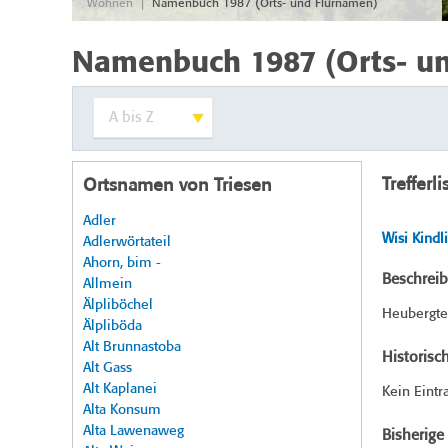
|
Wohnen
Namenbuch 1987 (Orts- und Flurnamen)
Namenbuch 1987 (Orts- u
Trefferli
Ortsnamen von Triesen
Adler
Wisi Kindli
Adlerwörtateil
Ahorn, bim -
Beschrei
Allmein
Älpliböchel
Heubergtei
Älpliböda
Alt Brunnastoba
Historisc
Alt Gass
Alt Kaplanei
Kein Eintr
Alta Konsum
Alta Lawenaweg
Bisherig