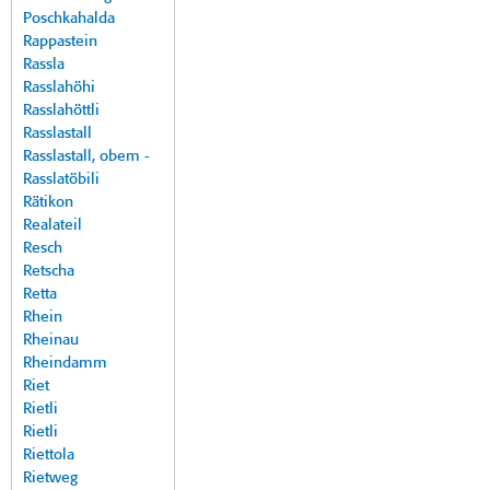
Poschkahalda
Rappastein
Rassla
Rasslahöhi
Rasslahöttli
Rasslastall
Rasslastall, obem -
Rasslatöbili
Rätikon
Realateil
Resch
Retscha
Retta
Rhein
Rheinau
Rheindamm
Riet
Rietli
Rietli
Riettola
Rietweg