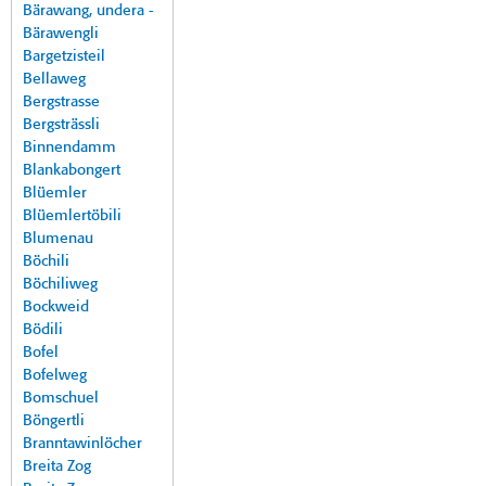
Bärawang, undera -
Bärawengli
Bargetzisteil
Bellaweg
Bergstrasse
Bergsträssli
Binnendamm
Blankabongert
Blüemler
Blüemlertöbili
Blumenau
Böchili
Böchiliweg
Bockweid
Bödili
Bofel
Bofelweg
Bomschuel
Böngertli
Branntawinlöcher
Breita Zog