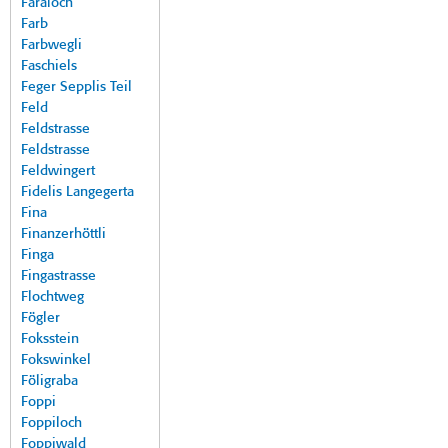
Faraloch
Farb
Farbwegli
Faschiels
Feger Sepplis Teil
Feld
Feldstrasse
Feldstrasse
Feldwingert
Fidelis Langegerta
Fina
Finanzerhöttli
Finga
Fingastrasse
Flochtweg
Fögler
Foksstein
Fokswinkel
Föligraba
Foppi
Foppiloch
Foppiwald