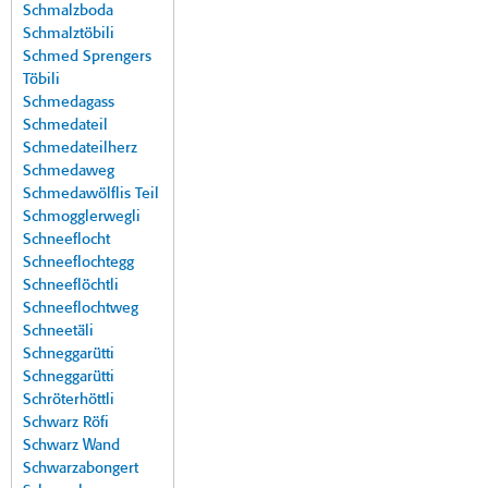
Schmalzboda
Schmalztöbili
Schmed Sprengers
Töbili
Schmedagass
Schmedateil
Schmedateilherz
Schmedaweg
Schmedawölflis Teil
Schmogglerwegli
Schneeflocht
Schneeflochtegg
Schneeflöchtli
Schneeflochtweg
Schneetäli
Schneggarütti
Schneggarütti
Schröterhöttli
Schwarz Röfi
Schwarz Wand
Schwarzabongert