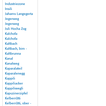
Industriezone
Insili
Jahams Langegerta
Jegerweg
Jegerweg
Juli Hocha Zog
Kalchofa
Kalchofa
Kaltbach
Kaltbach, bim -
Kaltbrunna
Kanal
Kanalweg
Kaparalateil
Kaparalenegg
Kappili
Kappiliacker
Kappiliwegli
Kapuzinerzipfel
Kelberrütti
Kelberrütti, ober -