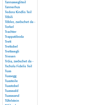
Tannawegliteil
Tannerhus
Tedora Kindlis Teil
Töbili
Töbler, zwöschet da -
Torkel
Trachter
Trappatiboda
Trett
Trettobel
Trettwegli
Triesen
Trüia, zwöschet da -
Tschola Fidelis Teil
Tuas
Tuasegg
Tuasteile
Tuastobel
Tuaswald
Tuaswand
Tüfelstein