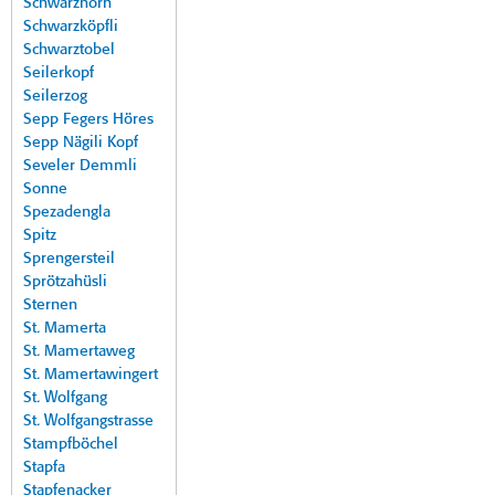
Schwarzhorn
Schwarzköpfli
Schwarztobel
Seilerkopf
Seilerzog
Sepp Fegers Höres
Sepp Nägili Kopf
Seveler Demmli
Sonne
Spezadengla
Spitz
Sprengersteil
Sprötzahüsli
Sternen
St. Mamerta
St. Mamertaweg
St. Mamertawingert
St. Wolfgang
St. Wolfgangstrasse
Stampfböchel
Stapfa
Stapfenacker