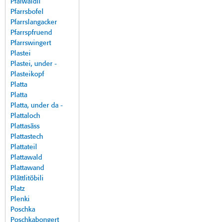
Pfalwäldli
Pfarrsbofel
Pfarrslangacker
Pfarrspfruend
Pfarrswingert
Plastei
Plastei, under -
Plasteikopf
Platta
Platta
Platta, under da -
Plattaloch
Plattasäss
Plattastech
Plattateil
Plattawald
Plattawand
Plättlitöbili
Platz
Plenki
Poschka
Poschkabongert