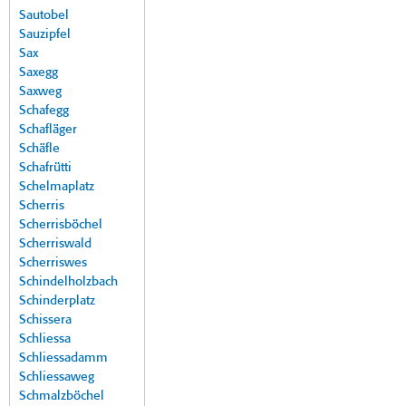
Sautobel
Sauzipfel
Sax
Saxegg
Saxweg
Schafegg
Schafläger
Schäfle
Schafrütti
Schelmaplatz
Scherris
Scherrisböchel
Scherriswald
Scherriswes
Schindelholzbach
Schinderplatz
Schissera
Schliessa
Schliessadamm
Schliessaweg
Schmalzböchel