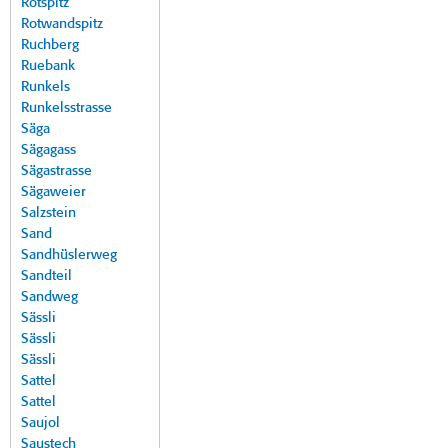
Rotspitz
Rotwandspitz
Ruchberg
Ruebank
Runkels
Runkelsstrasse
Säga
Sägagass
Sägastrasse
Sägaweier
Salzstein
Sand
Sandhüslerweg
Sandteil
Sandweg
Sässli
Sässli
Sässli
Sattel
Sattel
Saujol
Saustech