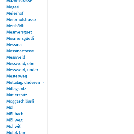
Mazorastrasse
Megeri
Meierhof
Meierhofstrasse
Meisbädli
Mesmersguet
Mesmersgüetli
Messina
Messinastrasse
Messweid
Messweid, ober -
Messweid, under -
Mesterweg
Mettatag, underem -
Mittagspitz
Mittlerspitz
Moggaschlössli
Möli
Mölibach
Möliweg
Möliwiti
Motel, bim -