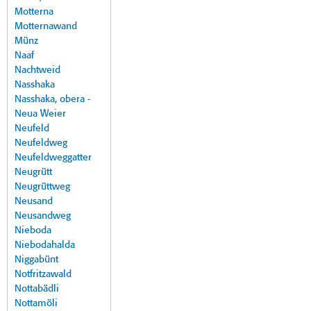
Motterna
Motternawand
Münz
Naaf
Nachtweid
Nasshaka
Nasshaka, obera -
Neua Weier
Neufeld
Neufeldweg
Neufeldweggatter
Neugrütt
Neugrüttweg
Neusand
Neusandweg
Nieboda
Niebodahalda
Niggabünt
Notfritzawald
Nottabädli
Nottamöli