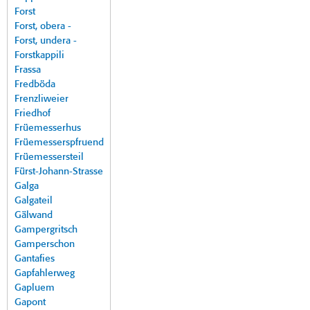
Forst
Forst, obera -
Forst, undera -
Forstkappili
Frassa
Fredböda
Frenzliweier
Friedhof
Früemesserhus
Früemesserspfruend
Früemessersteil
Fürst-Johann-Strasse
Galga
Galgateil
Gälwand
Gampergritsch
Gamperschon
Gantafies
Gapfahlerweg
Gapluem
Gapont