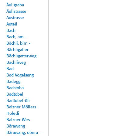
Äuligraba
Äulistrasse
Austrasse
Auteil
Bach
Bach, am -
Bächli, bim -
Bächligatter
Bächligatterweg
Bächliweg
Bad
Bad Vogelsang
Badegg
Badstoba
Badtobel
Badtobelröfi
Balzner Möllers
Höledi
Balzner Wes
Bärawang
Bärawang, obera -