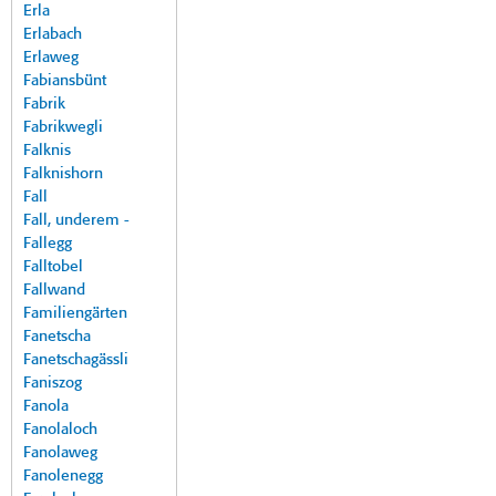
Erla
Erlabach
Erlaweg
Fabiansbünt
Fabrik
Fabrikwegli
Falknis
Falknishorn
Fall
Fall, underem -
Fallegg
Falltobel
Fallwand
Familiengärten
Fanetscha
Fanetschagässli
Faniszog
Fanola
Fanolaloch
Fanolaweg
Fanolenegg