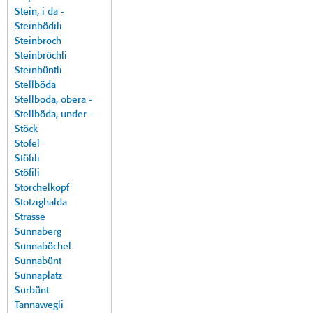
Stein, i da -
Steinbödili
Steinbroch
Steinbröchli
Steinbüntli
Stellböda
Stellboda, obera -
Stellböda, under -
Stöck
Stofel
Stöfili
Stöfili
Storchelkopf
Stotzighalda
Strasse
Sunnaberg
Sunnaböchel
Sunnabünt
Sunnaplatz
Surbünt
Tannawegli