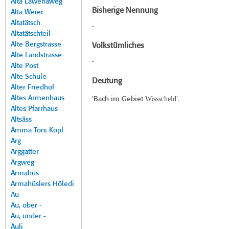
Alta Lawenaweg
Bisherige Nennung
Alta Weier
Altatätsch
-
Altatätschteil
Alte Bergstrasse
Volkstümliches
Alte Landstrasse
-
Alte Post
Alte Schule
Deutung
Alter Friedhof
Altes Armenhaus
Wissscheld
'Bach im Gebiet
'.
Altes Pfarrhaus
Altsäss
Amma Toni Kopf
Arg
Arggatter
Argweg
Armahus
Armahüslers Höledi
Au
Au, ober -
Au, under -
Äuli