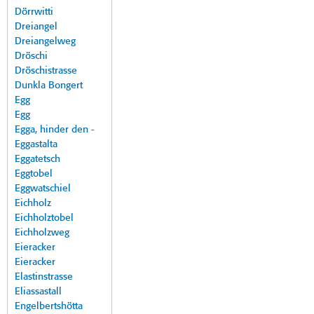
Dörrwitti
Dreiangel
Dreiangelweg
Dröschi
Dröschistrasse
Dunkla Bongert
Egg
Egg
Egga, hinder den -
Eggastalta
Eggatetsch
Eggtobel
Eggwatschiel
Eichholz
Eichholztobel
Eichholzweg
Eieracker
Eieracker
Elastinstrasse
Eliassastall
Engelbertshötta