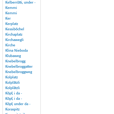
Kelberrütti, under -
Kemmi
Kemmi
Ker
Kerplatz
Kessiböchel
Kirchaplatz
Kirchawegli
Kirche
Klina Nieboda
Klubaweg
Knebelbrogg
Knebelbroggatter
Knebelbroggweg
Kolplatz
Kolplätzli
Kolplätzli
Köpf, i da -
Köpf, i da -
Köpf, under da -
Koraspitz