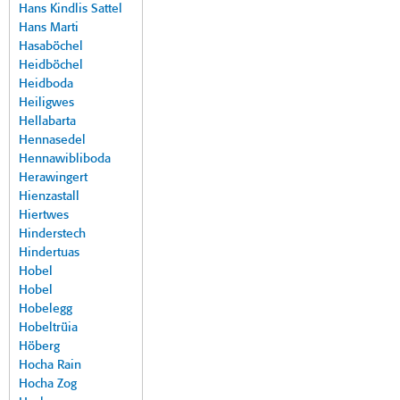
Hans Kindlis Sattel
Hans Marti
Hasaböchel
Heidböchel
Heidboda
Heiligwes
Hellabarta
Hennasedel
Hennawibliboda
Herawingert
Hienzastall
Hiertwes
Hinderstech
Hindertuas
Hobel
Hobel
Hobelegg
Hobeltrüia
Höberg
Hocha Rain
Hocha Zog