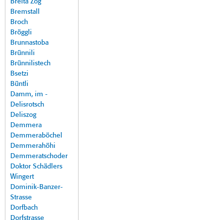
Breita Zog
Bremstall
Broch
Bröggli
Brunnastoba
Brünnili
Brünnilistech
Bsetzi
Büntli
Damm, im -
Delisrotsch
Deliszog
Demmera
Demmeraböchel
Demmerahöhi
Demmeratschoder
Doktor Schädlers
Wingert
Dominik-Banzer-
Strasse
Dorfbach
Dorfstrasse