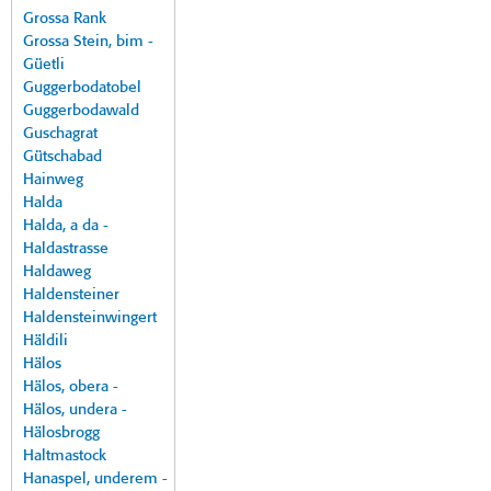
Grossa Rank
Grossa Stein, bim -
Güetli
Guggerbodatobel
Guggerbodawald
Guschagrat
Gütschabad
Hainweg
Halda
Halda, a da -
Haldastrasse
Haldaweg
Haldensteiner
Haldensteinwingert
Häldili
Hälos
Hälos, obera -
Hälos, undera -
Hälosbrogg
Haltmastock
Hanaspel, underem -