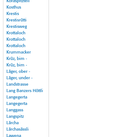
Koraspitzteil
Kosthus
Krestis
Krestisrütti
Krestisweg
Krottaloch
Krottaloch
Krottaloch
Krummacker
Krüz, bim -
Krüz, bim -
Läger, ober -
Läger, under -
Landstrasse
Lang Banzers Höttli
Langegerta
Langegerta
Langgass
Langspitz
Lärcha
Lärchasässli
Lawena