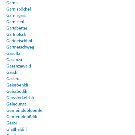
Garnis
Garnisböchel
Garnisgass
Garnisteil
Gartabetter
Gartnetsch
Gartnetschhof
Gartnetschweg
Gaselfa
Gasenza
Gasenzawald
Gässli
Gastera
Geissbenkli
Geissbödili
Geisslerkelchli
Geladunga
Gemeindeblüemler
Gemeindebödili
Gerbi
Glatthäldili