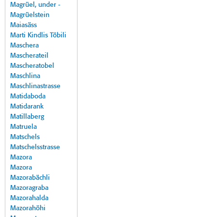
Magrüel, under -
Magrüelstein
Maiasäss
Marti Kindlis Töbili
Maschera
Mascherateil
Mascheratobel
Maschlina
Maschlinastrasse
Matidaboda
Matidarank
Matillaberg
Matruela
Matschels
Matschelsstrasse
Mazora
Mazora
Mazorabächli
Mazoragraba
Mazorahalda
Mazorahöhi