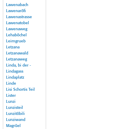
Lawenabach
Lawenaröfi
Lawenastrasse
Lawenatobel
Lawenaweg
Lehaböchel
Leimgrueb
Letzana
Letzanawald
Letzanaweg
Linda, bi der -
Lindagass
Lindaplatz
Linde
Lisi Schortis Teil
Lister
Lunzi
Lunzisteil
Lunzitöbili
Lunziwand
Magrüel