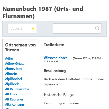
Namenbuch 1987 (Orts- und
Flurnamen)
Trefferliste
Ortsnamen von
Triesen
Wissscheldbach
Adler
(Triesen)
587 m;, 759,800 -
217,800, 6-U
Adlerwörtateil
Ahorn, bim -
Beschreibung
Allmein
Älpliböchel
Bach aus dem Badtobel, mündet in den
Älpliböda
Sägaweier.
Alt Brunnastoba
Alt Gass
Historische Belege
Alt Kaplanei
Kein Eintrag vorhanden
Alta Konsum