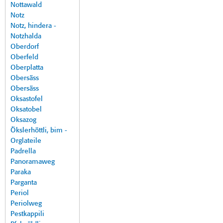
Nottawald
Notz
Notz, hindera -
Notzhalda
Oberdorf
Oberfeld
Oberplatta
Obersäss
Obersäss
Oksastofel
Oksatobel
Oksazog
Ökslerhöttli, bim -
Orglateile
Padrella
Panoramaweg
Paraka
Parganta
Periol
Periolweg
Pestkappili