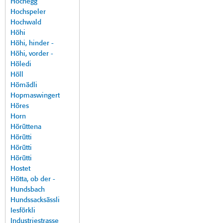
Hochegg
Hochspeler
Hochwald
Höhi
Höhi, hinder -
Höhi, vorder -
Höledi
Höll
Hömädli
Hopmaswingert
Höres
Horn
Hörüttena
Hörütti
Hörütti
Hörütti
Hostet
Hötta, ob der -
Hundsbach
Hundssacksässli
Iesförkli
Industriestrasse