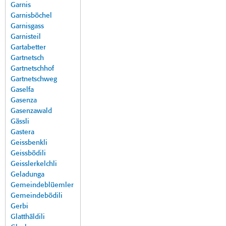
Garnis
Garnisböchel
Garnisgass
Garnisteil
Gartabetter
Gartnetsch
Gartnetschhof
Gartnetschweg
Gaselfa
Gasenza
Gasenzawald
Gässli
Gastera
Geissbenkli
Geissbödili
Geisslerkelchli
Geladunga
Gemeindeblüemler
Gemeindebödili
Gerbi
Glatthäldili