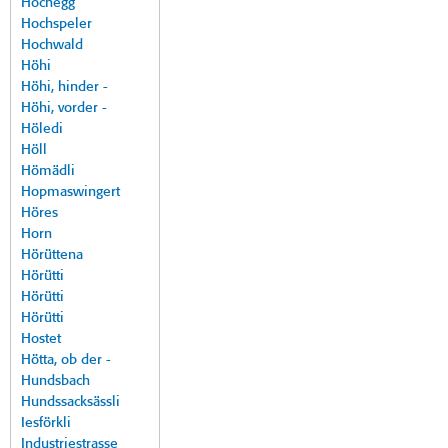
Hochegg
Hochspeler
Hochwald
Höhi
Höhi, hinder -
Höhi, vorder -
Höledi
Höll
Hömädli
Hopmaswingert
Höres
Horn
Hörüttena
Hörütti
Hörütti
Hörütti
Hostet
Hötta, ob der -
Hundsbach
Hundssacksässli
Iesförkli
Industriestrasse