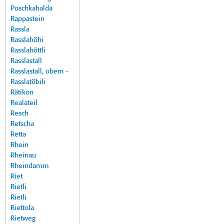
Poschkahalda
Rappastein
Rassla
Rasslahöhi
Rasslahöttli
Rasslastall
Rasslastall, obem -
Rasslatöbili
Rätikon
Realateil
Resch
Retscha
Retta
Rhein
Rheinau
Rheindamm
Riet
Rietli
Rietli
Riettola
Rietweg