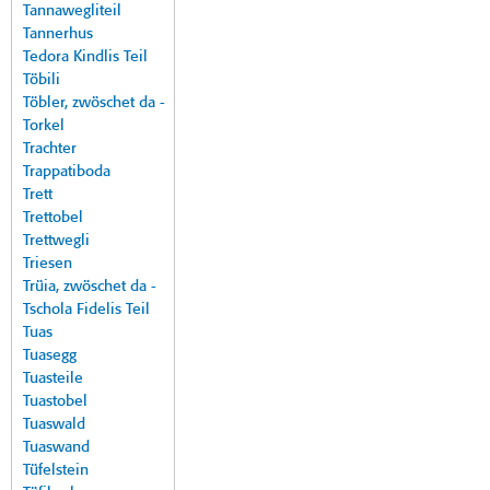
Tannawegliteil
Tannerhus
Tedora Kindlis Teil
Töbili
Töbler, zwöschet da -
Torkel
Trachter
Trappatiboda
Trett
Trettobel
Trettwegli
Triesen
Trüia, zwöschet da -
Tschola Fidelis Teil
Tuas
Tuasegg
Tuasteile
Tuastobel
Tuaswald
Tuaswand
Tüfelstein