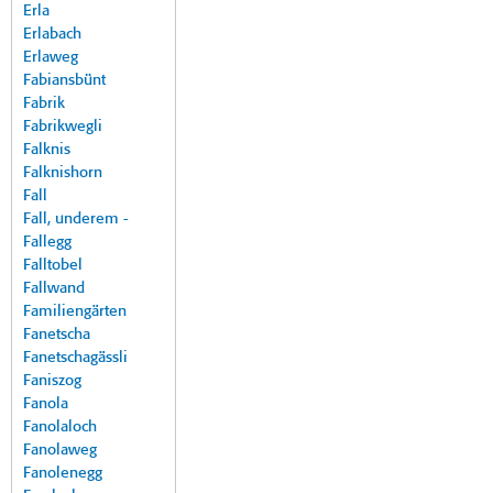
Erla
Erlabach
Erlaweg
Fabiansbünt
Fabrik
Fabrikwegli
Falknis
Falknishorn
Fall
Fall, underem -
Fallegg
Falltobel
Fallwand
Familiengärten
Fanetscha
Fanetschagässli
Faniszog
Fanola
Fanolaloch
Fanolaweg
Fanolenegg