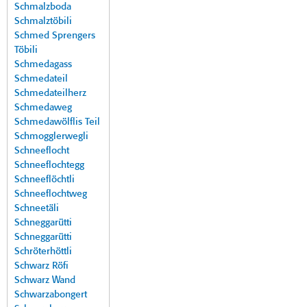
Schmalzboda
Schmalztöbili
Schmed Sprengers
Töbili
Schmedagass
Schmedateil
Schmedateilherz
Schmedaweg
Schmedawölflis Teil
Schmogglerwegli
Schneeflocht
Schneeflochtegg
Schneeflöchtli
Schneeflochtweg
Schneetäli
Schneggarütti
Schneggarütti
Schröterhöttli
Schwarz Röfi
Schwarz Wand
Schwarzabongert