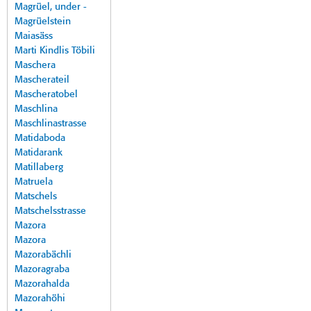
Magrüel, under -
Magrüelstein
Maiasäss
Marti Kindlis Töbili
Maschera
Mascherateil
Mascheratobel
Maschlina
Maschlinastrasse
Matidaboda
Matidarank
Matillaberg
Matruela
Matschels
Matschelsstrasse
Mazora
Mazora
Mazorabächli
Mazoragraba
Mazorahalda
Mazorahöhi