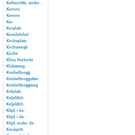
Kelberrütti, under -
Kemmi
Kemmi
Ker
Kerplatz
Kessiböchel
Kirchaplatz
Kirchawegli
Kirche
Klina Nieboda
Klubaweg
Knebelbrogg
Knebelbroggatter
Knebelbroggweg
Kolplatz
Kolplätzli
Kolplätzli
Köpf, i da -
Köpf, i da -
Köpf, under da -
Koraspitz