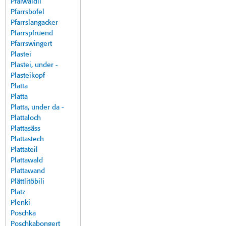
Pfalwäldli
Pfarrsbofel
Pfarrslangacker
Pfarrspfruend
Pfarrswingert
Plastei
Plastei, under -
Plasteikopf
Platta
Platta
Platta, under da -
Plattaloch
Plattasäss
Plattastech
Plattateil
Plattawald
Plattawand
Plättlitöbili
Platz
Plenki
Poschka
Poschkabongert