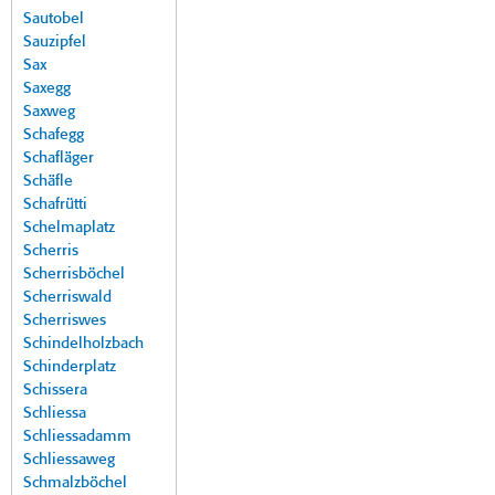
Sautobel
Sauzipfel
Sax
Saxegg
Saxweg
Schafegg
Schafläger
Schäfle
Schafrütti
Schelmaplatz
Scherris
Scherrisböchel
Scherriswald
Scherriswes
Schindelholzbach
Schinderplatz
Schissera
Schliessa
Schliessadamm
Schliessaweg
Schmalzböchel