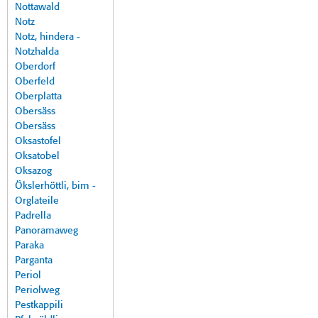
Nottawald
Notz
Notz, hindera -
Notzhalda
Oberdorf
Oberfeld
Oberplatta
Obersäss
Obersäss
Oksastofel
Oksatobel
Oksazog
Ökslerhöttli, bim -
Orglateile
Padrella
Panoramaweg
Paraka
Parganta
Periol
Periolweg
Pestkappili