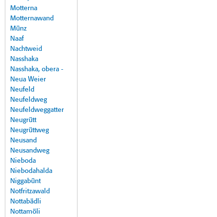
Motterna
Motternawand
Münz
Naaf
Nachtweid
Nasshaka
Nasshaka, obera -
Neua Weier
Neufeld
Neufeldweg
Neufeldweggatter
Neugrütt
Neugrüttweg
Neusand
Neusandweg
Nieboda
Niebodahalda
Niggabünt
Notfritzawald
Nottabädli
Nottamöli