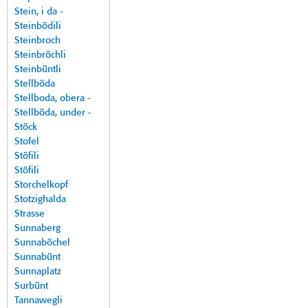
Stein, i da -
Steinbödili
Steinbroch
Steinbröchli
Steinbüntli
Stellböda
Stellboda, obera -
Stellböda, under -
Stöck
Stofel
Stöfili
Stöfili
Storchelkopf
Stotzighalda
Strasse
Sunnaberg
Sunnaböchel
Sunnabünt
Sunnaplatz
Surbünt
Tannawegli