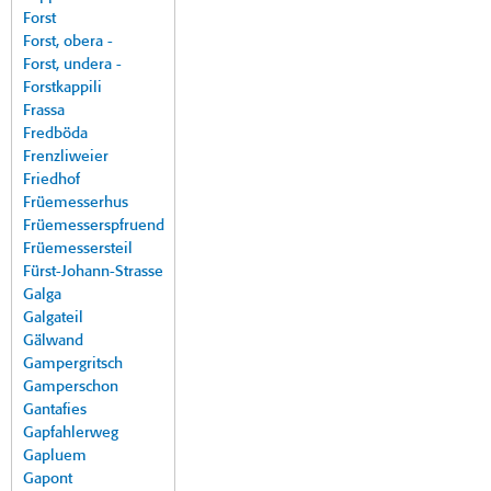
Forst
Forst, obera -
Forst, undera -
Forstkappili
Frassa
Fredböda
Frenzliweier
Friedhof
Früemesserhus
Früemesserspfruend
Früemessersteil
Fürst-Johann-Strasse
Galga
Galgateil
Gälwand
Gampergritsch
Gamperschon
Gantafies
Gapfahlerweg
Gapluem
Gapont