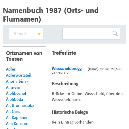
Namenbuch 1987 (Orts- und
Flurnamen)
Trefferliste
Ortsnamen von
Triesen
Wissscheldbrogg
Adler
(Triesen)
743 m;, 759,580 -
217,750, 6-U
Adlerwörtateil
Ahorn, bim -
Beschreibung
Allmein
Älpliböchel
Brücke im Gebiet Wissscheld, über den
Älpliböda
Wissscheldbach.
Alt Brunnastoba
Alt Gass
Historische Belege
Alt Kaplanei
Kein Eintrag vorhanden
Alta Konsum