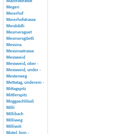
Mazorastrasse
Megeri
Meierhof
Meierhofstrasse
Meisbädli
Mesmersguet
Mesmersgüetli
Messina
Messinastrasse
Messweid
Messweid, ober -
Messweid, under -
Mesterweg
Mettatag, underem -
Mittagspitz
Mittlerspitz
Moggaschlössli
Möli
Mölibach
Möliweg
Möliwiti
Motel, bim -