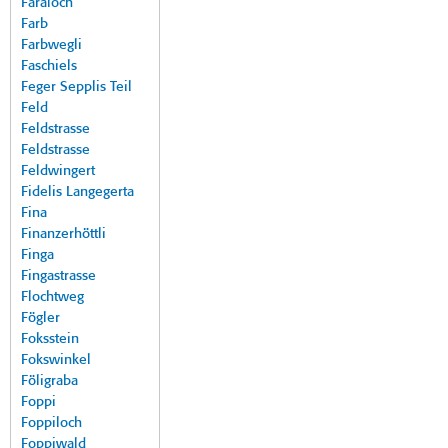
Faraloch
Farb
Farbwegli
Faschiels
Feger Sepplis Teil
Feld
Feldstrasse
Feldstrasse
Feldwingert
Fidelis Langegerta
Fina
Finanzerhöttli
Finga
Fingastrasse
Flochtweg
Fögler
Foksstein
Fokswinkel
Föligraba
Foppi
Foppiloch
Foppiwald