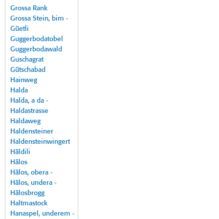
Grossa Rank
Grossa Stein, bim -
Güetli
Guggerbodatobel
Guggerbodawald
Guschagrat
Gütschabad
Hainweg
Halda
Halda, a da -
Haldastrasse
Haldaweg
Haldensteiner
Haldensteinwingert
Häldili
Hälos
Hälos, obera -
Hälos, undera -
Hälosbrogg
Haltmastock
Hanaspel, underem -