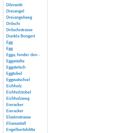
Dörrwitti
Dreiangel
Dreiangelweg
Dröschi
Dröschistrasse
Dunkla Bongert
Egg
Egg
Egga, hinder den -
Eggastalta
Eggatetsch
Eggtobel
Eggwatschiel
Eichholz
Eichholztobel
Eichholzweg
Eieracker
Eieracker
Elastinstrasse
Eliassastall
Engelbertshötta