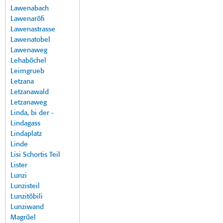
Lawenabach
Lawenaröfi
Lawenastrasse
Lawenatobel
Lawenaweg
Lehaböchel
Leimgrueb
Letzana
Letzanawald
Letzanaweg
Linda, bi der -
Lindagass
Lindaplatz
Linde
Lisi Schortis Teil
Lister
Lunzi
Lunzisteil
Lunzitöbili
Lunziwand
Magrüel