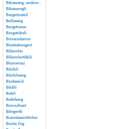
Bärawang, undera -
Bärawengli
Bargetzisteil
Bellaweg
Bergstrasse
Bergsträssli
Binnendamm
Blankabongert
Blüemler
Blüemlertöbili
Blumenau
Böchili
Böchiliweg
Bockweid
Bödili
Bofel
Bofelweg
Bomschuel
Böngertli
Branntawinlöcher
Breita Zog