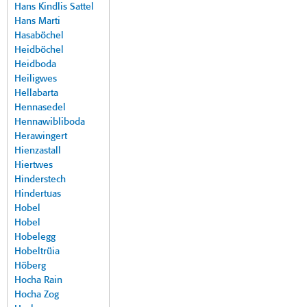
Hans Kindlis Sattel
Hans Marti
Hasaböchel
Heidböchel
Heidboda
Heiligwes
Hellabarta
Hennasedel
Hennawibliboda
Herawingert
Hienzastall
Hiertwes
Hinderstech
Hindertuas
Hobel
Hobel
Hobelegg
Hobeltrüia
Höberg
Hocha Rain
Hocha Zog