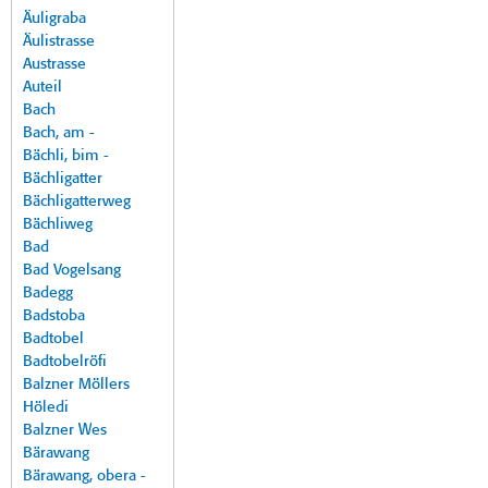
Äuligraba
Äulistrasse
Austrasse
Auteil
Bach
Bach, am -
Bächli, bim -
Bächligatter
Bächligatterweg
Bächliweg
Bad
Bad Vogelsang
Badegg
Badstoba
Badtobel
Badtobelröfi
Balzner Möllers
Höledi
Balzner Wes
Bärawang
Bärawang, obera -