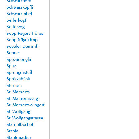
Schwarzhorn
Schwarzköpfli
Schwarztobel
Seilerkopf
Seilerzog
Sepp Fegers Höres
Sepp Nägili Kopf
Seveler Demmli
Sonne
Spezadengla
Spitz
Sprengersteil
Sprötzahüsli
Sternen
St. Mamerta
St. Mamertaweg
St. Mamertawingert
St. Wolfgang
St. Wolfgangstrasse
Stampfböchel
Stapfa
Stapfenacker