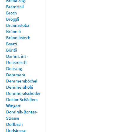
Breita Zog
Bremstall
Broch
Bröggli
Brunnastoba
Brünnili
Brünnilistech
Bsetzi
Büntli
Damm, im -
Delisrotsch
Deliszog
Demmera
Demmeraböchel
Demmerahöhi
Demmeratschoder
Doktor Schädlers
Wingert
Dominik-Banzer-
Strasse
Dorfbach
Dorfstrasse