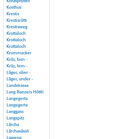
Koraspitzteil
Kosthus
Krestis
Krestisrütti
Krestisweg
Krottaloch
Krottaloch
Krottaloch
Krummacker
Krüz, bim -
Krüz, bim -
Läger, ober -
Läger, under -
Landstrasse
Lang Banzers Höttli
Langegerta
Langegerta
Langgass
Langspitz
Lärcha
Lärchasässli
Lawena