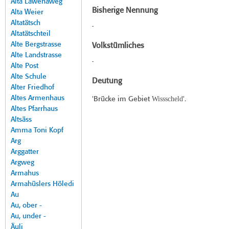
Alta Lawenaweg
Bisherige Nennung
Alta Weier
Altatätsch
-
Altatätschteil
Alte Bergstrasse
Volkstümliches
Alte Landstrasse
-
Alte Post
Alte Schule
Deutung
Alter Friedhof
Altes Armenhaus
Wissscheld
'Brücke im Gebiet
'.
Altes Pfarrhaus
Altsäss
Amma Toni Kopf
Arg
Arggatter
Argweg
Armahus
Armahüslers Höledi
Au
Au, ober -
Au, under -
Äuli