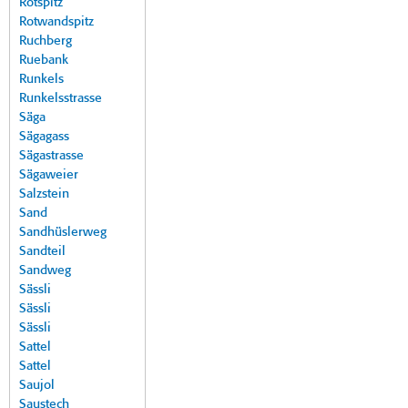
Rotspitz
Rotwandspitz
Ruchberg
Ruebank
Runkels
Runkelsstrasse
Säga
Sägagass
Sägastrasse
Sägaweier
Salzstein
Sand
Sandhüslerweg
Sandteil
Sandweg
Sässli
Sässli
Sässli
Sattel
Sattel
Saujol
Saustech