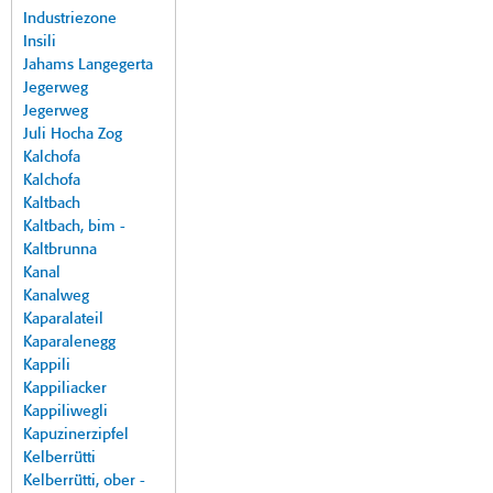
Industriezone
Insili
Jahams Langegerta
Jegerweg
Jegerweg
Juli Hocha Zog
Kalchofa
Kalchofa
Kaltbach
Kaltbach, bim -
Kaltbrunna
Kanal
Kanalweg
Kaparalateil
Kaparalenegg
Kappili
Kappiliacker
Kappiliwegli
Kapuzinerzipfel
Kelberrütti
Kelberrütti, ober -