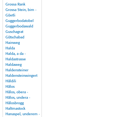
Grossa Rank
Grossa Stein, bim -
Güetli
Guggerbodatobel
Guggerbodawald
Guschagrat
Gütschabad
Hainweg
Halda
Halda, a da -
Haldastrasse
Haldaweg
Haldensteiner
Haldensteinwingert
Häldili
Hälos
Hälos, obera -
Hälos, undera -
Hälosbrogg
Haltmastock
Hanaspel, underem -