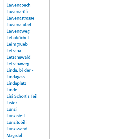
Lawenabach
Lawenaröfi
Lawenastrasse
Lawenatobel
Lawenaweg
Lehaböchel
Leimgrueb
Letzana
Letzanawald
Letzanaweg
Linda, bi der -
Lindagass
Lindaplatz
Linde
Lisi Schortis Teil
Lister
Lunzi
Lunzisteil
Lunzitöbili
Lunziwand
Magrüel