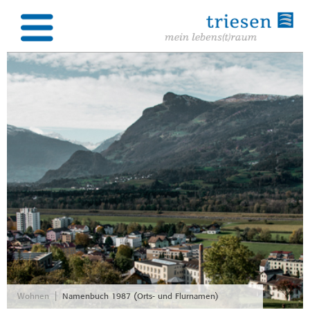
|
Wohnen
Namenbuch 1987 (Orts- und Flurnamen)