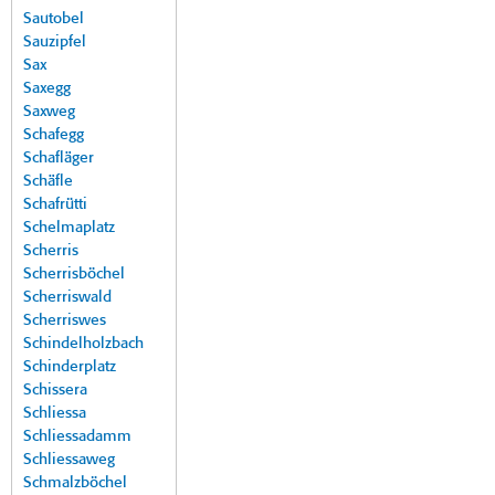
Sautobel
Sauzipfel
Sax
Saxegg
Saxweg
Schafegg
Schafläger
Schäfle
Schafrütti
Schelmaplatz
Scherris
Scherrisböchel
Scherriswald
Scherriswes
Schindelholzbach
Schinderplatz
Schissera
Schliessa
Schliessadamm
Schliessaweg
Schmalzböchel