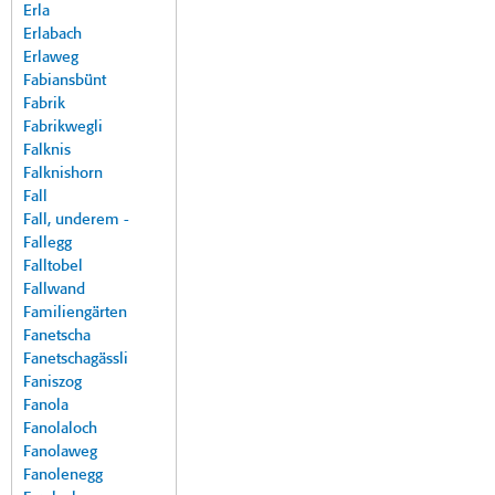
Erla
Erlabach
Erlaweg
Fabiansbünt
Fabrik
Fabrikwegli
Falknis
Falknishorn
Fall
Fall, underem -
Fallegg
Falltobel
Fallwand
Familiengärten
Fanetscha
Fanetschagässli
Faniszog
Fanola
Fanolaloch
Fanolaweg
Fanolenegg