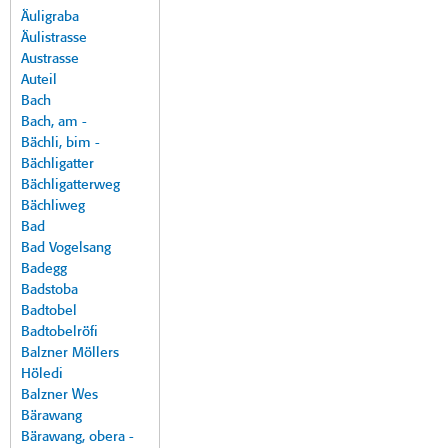
Äuligraba
Äulistrasse
Austrasse
Auteil
Bach
Bach, am -
Bächli, bim -
Bächligatter
Bächligatterweg
Bächliweg
Bad
Bad Vogelsang
Badegg
Badstoba
Badtobel
Badtobelröfi
Balzner Möllers
Höledi
Balzner Wes
Bärawang
Bärawang, obera -