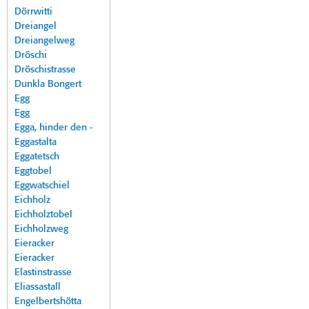
Dörrwitti
Dreiangel
Dreiangelweg
Dröschi
Dröschistrasse
Dunkla Bongert
Egg
Egg
Egga, hinder den -
Eggastalta
Eggatetsch
Eggtobel
Eggwatschiel
Eichholz
Eichholztobel
Eichholzweg
Eieracker
Eieracker
Elastinstrasse
Eliassastall
Engelbertshötta