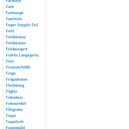
Faraloch
Farb
Farbwegli
Faschiels
Feger Sepplis Teil
Feld
Feldstrasse
Feldstrasse
Feldwingert
Fidelis Langegerta
Fina
Finanzerhöttli
Finga
Fingastrasse
Flochtweg
Fögler
Foksstein
Fokswinkel
Föligraba
Foppi
Foppiloch
Foppiwald