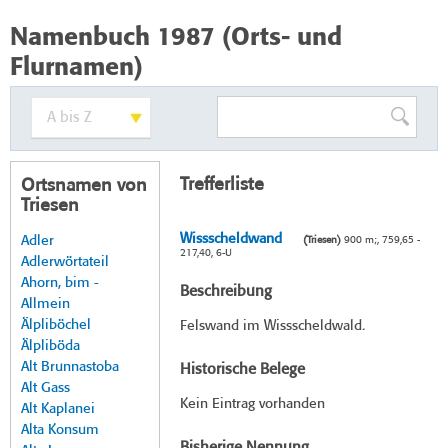
Namenbuch 1987 (Orts- und
Flurnamen)
Trefferliste
Ortsnamen von
Triesen
Wissscheldwand
Adler
(Triesen)
900 m;, 759,65 -
217,40, 6-U
Adlerwörtateil
Ahorn, bim -
Beschreibung
Allmein
Älpliböchel
Felswand im Wissscheldwald.
Älpliböda
Alt Brunnastoba
Historische Belege
Alt Gass
Kein Eintrag vorhanden
Alt Kaplanei
Alta Konsum