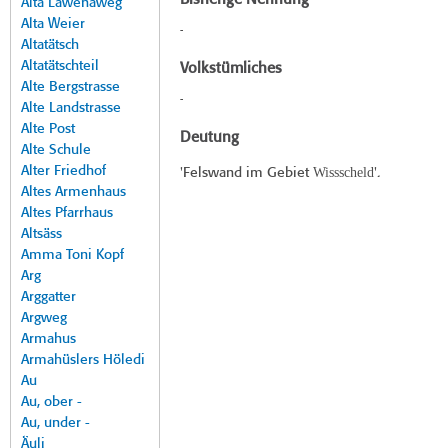
Bisherige Nennung
Alta Lawenaweg
Alta Weier
-
Altatätsch
Altatätschteil
Volkstümliches
Alte Bergstrasse
-
Alte Landstrasse
Alte Post
Deutung
Alte Schule
Alter Friedhof
Wissscheld
'Felswand im Gebiet
'.
Altes Armenhaus
Altes Pfarrhaus
Altsäss
Amma Toni Kopf
Arg
Arggatter
Argweg
Armahus
Armahüslers Höledi
Au
Au, ober -
Au, under -
Äuli