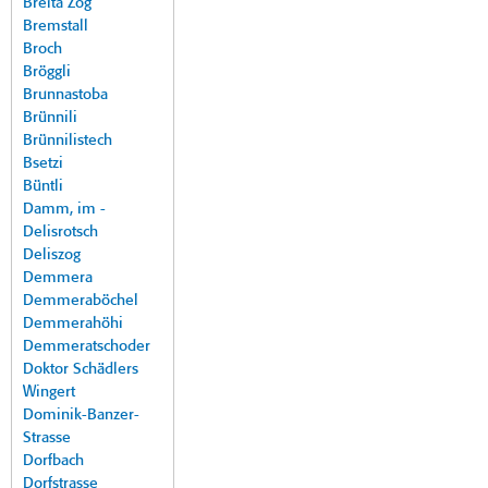
Breita Zog
Bremstall
Broch
Bröggli
Brunnastoba
Brünnili
Brünnilistech
Bsetzi
Büntli
Damm, im -
Delisrotsch
Deliszog
Demmera
Demmeraböchel
Demmerahöhi
Demmeratschoder
Doktor Schädlers
Wingert
Dominik-Banzer-
Strasse
Dorfbach
Dorfstrasse