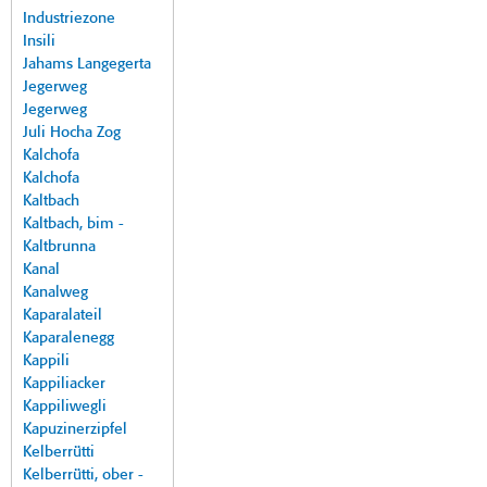
Industriezone
Insili
Jahams Langegerta
Jegerweg
Jegerweg
Juli Hocha Zog
Kalchofa
Kalchofa
Kaltbach
Kaltbach, bim -
Kaltbrunna
Kanal
Kanalweg
Kaparalateil
Kaparalenegg
Kappili
Kappiliacker
Kappiliwegli
Kapuzinerzipfel
Kelberrütti
Kelberrütti, ober -