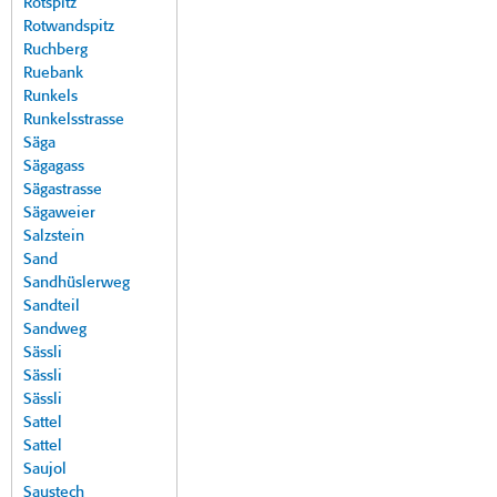
Rotspitz
Rotwandspitz
Ruchberg
Ruebank
Runkels
Runkelsstrasse
Säga
Sägagass
Sägastrasse
Sägaweier
Salzstein
Sand
Sandhüslerweg
Sandteil
Sandweg
Sässli
Sässli
Sässli
Sattel
Sattel
Saujol
Saustech