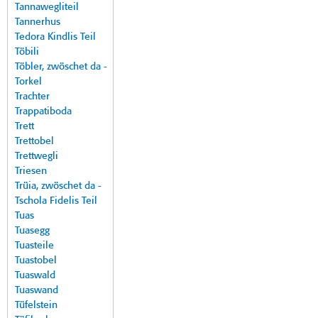
Tannawegliteil
Tannerhus
Tedora Kindlis Teil
Töbili
Töbler, zwöschet da -
Torkel
Trachter
Trappatiboda
Trett
Trettobel
Trettwegli
Triesen
Trüia, zwöschet da -
Tschola Fidelis Teil
Tuas
Tuasegg
Tuasteile
Tuastobel
Tuaswald
Tuaswand
Tüfelstein