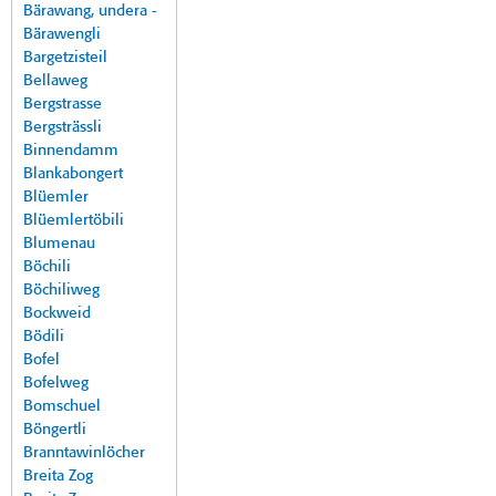
Bärawang, undera -
Bärawengli
Bargetzisteil
Bellaweg
Bergstrasse
Bergsträssli
Binnendamm
Blankabongert
Blüemler
Blüemlertöbili
Blumenau
Böchili
Böchiliweg
Bockweid
Bödili
Bofel
Bofelweg
Bomschuel
Böngertli
Branntawinlöcher
Breita Zog