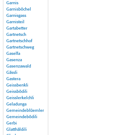
Garnis
Garnisböchel
Garnisgass
Garnisteil
Gartabetter
Gartnetsch
Gartnetschhof
Gartnetschweg
Gaselfa
Gasenza
Gasenzawald
Gässli
Gastera
Geissbenkli
Geissbödili
Geisslerkelchli
Geladunga
Gemeindeblüemler
Gemeindebödili
Gerbi
Glatthäldili