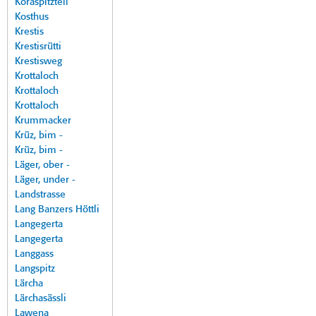
Koraspitzteil
Kosthus
Krestis
Krestisrütti
Krestisweg
Krottaloch
Krottaloch
Krottaloch
Krummacker
Krüz, bim -
Krüz, bim -
Läger, ober -
Läger, under -
Landstrasse
Lang Banzers Höttli
Langegerta
Langegerta
Langgass
Langspitz
Lärcha
Lärchasässli
Lawena