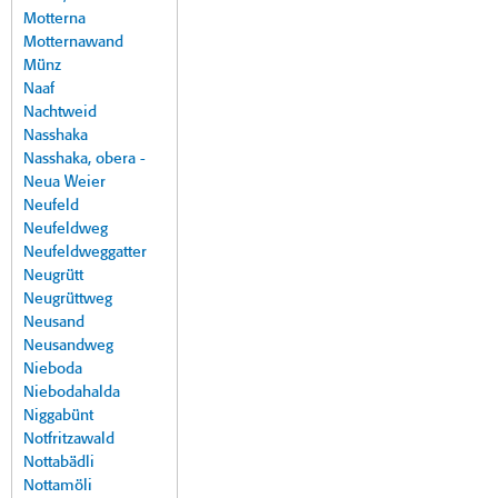
Motterna
Motternawand
Münz
Naaf
Nachtweid
Nasshaka
Nasshaka, obera -
Neua Weier
Neufeld
Neufeldweg
Neufeldweggatter
Neugrütt
Neugrüttweg
Neusand
Neusandweg
Nieboda
Niebodahalda
Niggabünt
Notfritzawald
Nottabädli
Nottamöli