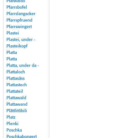
Pfalwäldli
Pfarrsbofel
Pfarrslangacker
Pfarrspfruend
Pfarrswingert
Plastei
Plastei, under -
Plasteikopf
Platta
Platta
Platta, under da -
Plattaloch
Plattasäss
Plattastech
Plattateil
Plattawald
Plattawand
Plättlitöbili
Platz
Plenki
Poschka
Poschkabongert