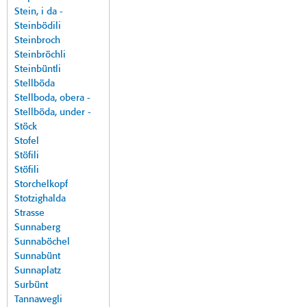
Stein, i da -
Steinbödili
Steinbroch
Steinbröchli
Steinbüntli
Stellböda
Stellboda, obera -
Stellböda, under -
Stöck
Stofel
Stöfili
Stöfili
Storchelkopf
Stotzighalda
Strasse
Sunnaberg
Sunnaböchel
Sunnabünt
Sunnaplatz
Surbünt
Tannawegli