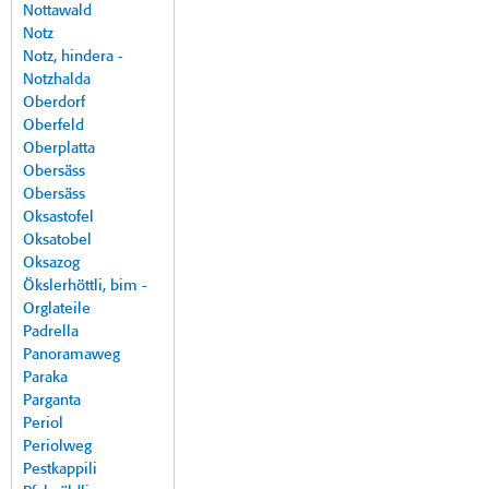
Nottawald
Notz
Notz, hindera -
Notzhalda
Oberdorf
Oberfeld
Oberplatta
Obersäss
Obersäss
Oksastofel
Oksatobel
Oksazog
Ökslerhöttli, bim -
Orglateile
Padrella
Panoramaweg
Paraka
Parganta
Periol
Periolweg
Pestkappili