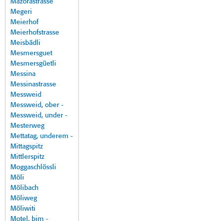
Mazorastrasse
Megeri
Meierhof
Meierhofstrasse
Meisbädli
Mesmersguet
Mesmersgüetli
Messina
Messinastrasse
Messweid
Messweid, ober -
Messweid, under -
Mesterweg
Mettatag, underem -
Mittagspitz
Mittlerspitz
Moggaschlössli
Möli
Mölibach
Möliweg
Möliwiti
Motel, bim -