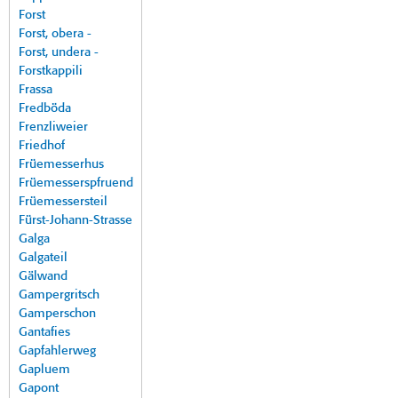
Forst
Forst, obera -
Forst, undera -
Forstkappili
Frassa
Fredböda
Frenzliweier
Friedhof
Früemesserhus
Früemesserspfruend
Früemessersteil
Fürst-Johann-Strasse
Galga
Galgateil
Gälwand
Gampergritsch
Gamperschon
Gantafies
Gapfahlerweg
Gapluem
Gapont