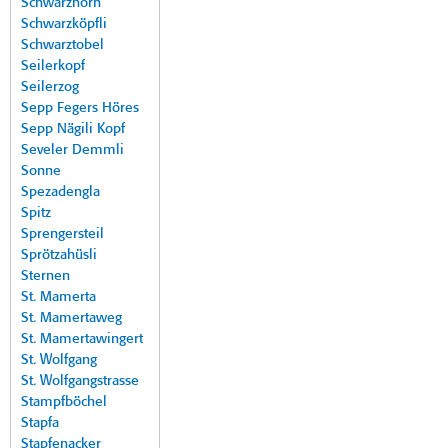
Schwarzhorn
Schwarzköpfli
Schwarztobel
Seilerkopf
Seilerzog
Sepp Fegers Höres
Sepp Nägili Kopf
Seveler Demmli
Sonne
Spezadengla
Spitz
Sprengersteil
Sprötzahüsli
Sternen
St. Mamerta
St. Mamertaweg
St. Mamertawingert
St. Wolfgang
St. Wolfgangstrasse
Stampfböchel
Stapfa
Stapfenacker