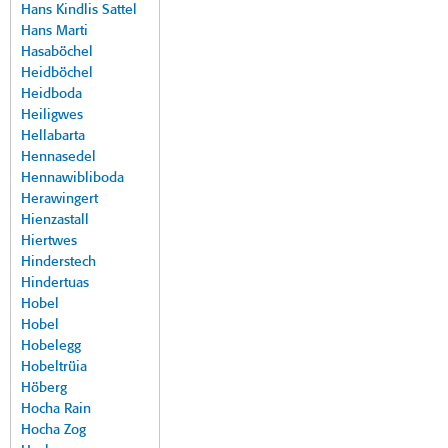
Hans Kindlis Sattel
Hans Marti
Hasaböchel
Heidböchel
Heidboda
Heiligwes
Hellabarta
Hennasedel
Hennawibliboda
Herawingert
Hienzastall
Hiertwes
Hinderstech
Hindertuas
Hobel
Hobel
Hobelegg
Hobeltrüia
Höberg
Hocha Rain
Hocha Zog