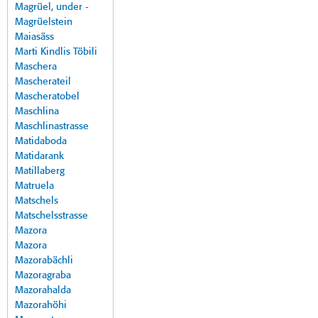
Magrüel, under -
Magrüelstein
Maiasäss
Marti Kindlis Töbili
Maschera
Mascherateil
Mascheratobel
Maschlina
Maschlinastrasse
Matidaboda
Matidarank
Matillaberg
Matruela
Matschels
Matschelsstrasse
Mazora
Mazora
Mazorabächli
Mazoragraba
Mazorahalda
Mazorahöhi