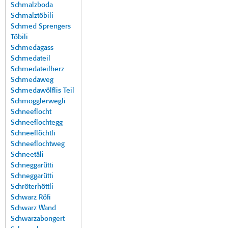
Schmalzboda
Schmalztöbili
Schmed Sprengers
Töbili
Schmedagass
Schmedateil
Schmedateilherz
Schmedaweg
Schmedawölflis Teil
Schmogglerwegli
Schneeflocht
Schneeflochtegg
Schneeflöchtli
Schneeflochtweg
Schneetäli
Schneggarütti
Schneggarütti
Schröterhöttli
Schwarz Röfi
Schwarz Wand
Schwarzabongert