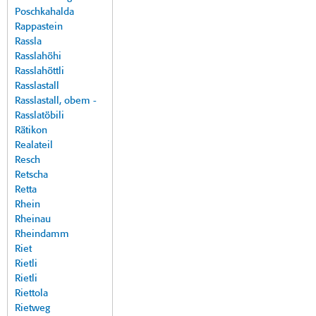
Poschkahalda
Rappastein
Rassla
Rasslahöhi
Rasslahöttli
Rasslastall
Rasslastall, obem -
Rasslatöbili
Rätikon
Realateil
Resch
Retscha
Retta
Rhein
Rheinau
Rheindamm
Riet
Rietli
Rietli
Riettola
Rietweg