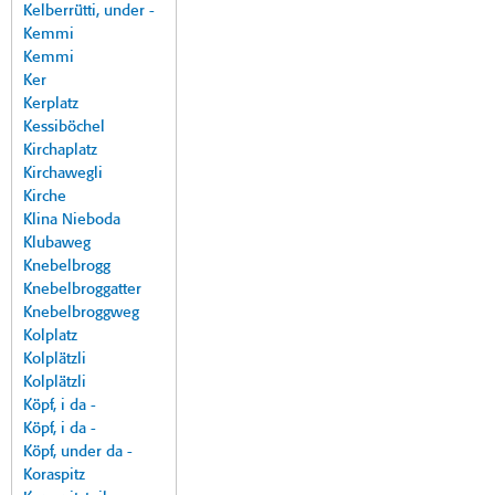
Kelberrütti, under -
Kemmi
Kemmi
Ker
Kerplatz
Kessiböchel
Kirchaplatz
Kirchawegli
Kirche
Klina Nieboda
Klubaweg
Knebelbrogg
Knebelbroggatter
Knebelbroggweg
Kolplatz
Kolplätzli
Kolplätzli
Köpf, i da -
Köpf, i da -
Köpf, under da -
Koraspitz