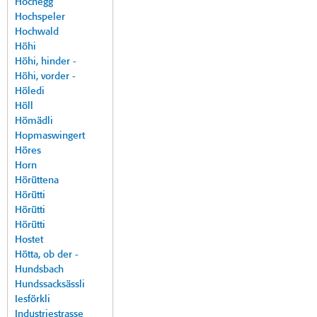
Hochegg
Hochspeler
Hochwald
Höhi
Höhi, hinder -
Höhi, vorder -
Höledi
Höll
Hömädli
Hopmaswingert
Höres
Horn
Hörüttena
Hörütti
Hörütti
Hörütti
Hostet
Hötta, ob der -
Hundsbach
Hundssacksässli
Iesförkli
Industriestrasse