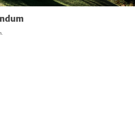
endum
n.