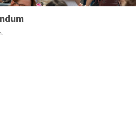
endum
n.