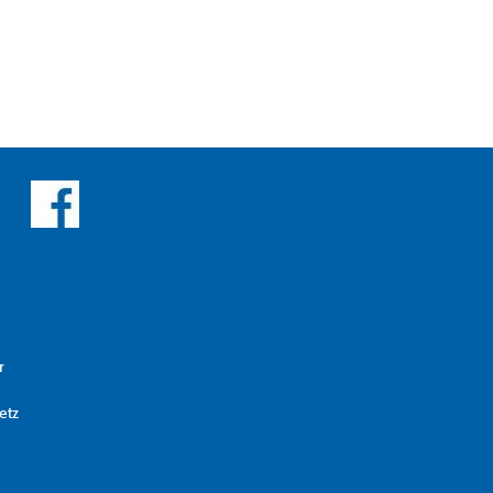
r
etz