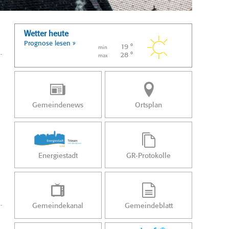
Wetter heute
Prognose lesen »
19 °
min
28 °
max
Gemeindenews
Ortsplan
Energiestadt
GR-Protokolle
Gemeindekanal
Gemeindeblatt