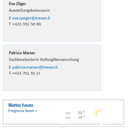
Eva Züger
Ausstellungsbetreuerin
E
eva.zueger@triesen.li
T +423 392 50 80
Patricia Marxer
Sachbearbeiterin Kulturgütersammlung
E
patricia.marxer@triesen.li
T +423 792 36 21
Wetter heute
Prognose lesen »
20 °
min
28 °
max